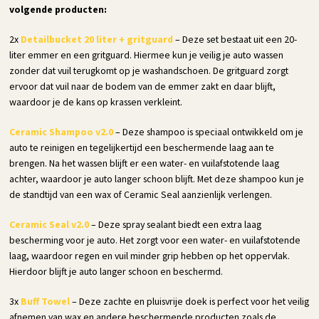
volgende producten:
2x
Detailbucket 20 liter + gritguard
– Deze set bestaat uit een 20-
liter emmer en een gritguard. Hiermee kun je veilig je auto wassen
zonder dat vuil terugkomt op je washandschoen. De gritguard zorgt
ervoor dat vuil naar de bodem van de emmer zakt en daar blijft,
waardoor je de kans op krassen verkleint.
Ceramic Shampoo v2.0
– Deze shampoo is speciaal ontwikkeld om je
auto te reinigen en tegelijkertijd een beschermende laag aan te
brengen. Na het wassen blijft er een water- en vuilafstotende laag
achter, waardoor je auto langer schoon blijft. Met deze shampoo kun je
de standtijd van een wax of Ceramic Seal aanzienlijk verlengen.
Ceramic Seal v2.0
– Deze spray sealant biedt een extra laag
bescherming voor je auto. Het zorgt voor een water- en vuilafstotende
laag, waardoor regen en vuil minder grip hebben op het oppervlak.
Hierdoor blijft je auto langer schoon en beschermd.
3x
Buff Towel
– Deze zachte en pluisvrije doek is perfect voor het veilig
afnemen van wax en andere beschermende producten zoals de