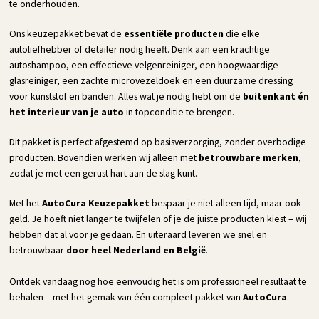
te onderhouden.
Ons keuzepakket bevat de
essentiële producten
die elke
autoliefhebber of detailer nodig heeft. Denk aan een krachtige
autoshampoo, een effectieve velgenreiniger, een hoogwaardige
glasreiniger, een zachte microvezeldoek en een duurzame dressing
voor kunststof en banden. Alles wat je nodig hebt om de
buitenkant én
het interieur van je auto
in topconditie te brengen.
Dit pakket is perfect afgestemd op basisverzorging, zonder overbodige
producten. Bovendien werken wij alleen met
betrouwbare merken
,
zodat je met een gerust hart aan de slag kunt.
Met het
AutoCura Keuzepakket
bespaar je niet alleen tijd, maar ook
geld. Je hoeft niet langer te twijfelen of je de juiste producten kiest – wij
hebben dat al voor je gedaan. En uiteraard leveren we snel en
betrouwbaar
door heel Nederland en België
.
Ontdek vandaag nog hoe eenvoudig het is om professioneel resultaat te
behalen – met het gemak van één compleet pakket van
AutoCura
.