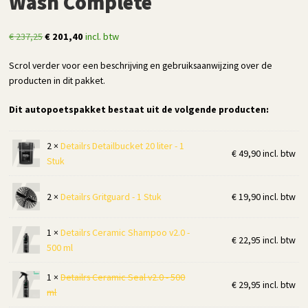
Wash Complete
Oorspronkelijke
Huidige
€
237,25
€
201,40
incl. btw
prijs
prijs
Scrol verder voor een beschrijving en gebruiksaanwijzing over de
was:
is:
producten in dit pakket.
€ 237,25.
€ 201,40.
Dit autopoetspakket bestaat uit de volgende producten:
2 ×
Detailrs Detailbucket 20 liter - 1
€
49,90
incl. btw
Stuk
2 ×
Detailrs Gritguard - 1 Stuk
€
19,90
incl. btw
1 ×
Detailrs Ceramic Shampoo v2.0 -
€
22,95
incl. btw
500 ml
1 ×
Detailrs Ceramic Seal v2.0 - 500
€
29,95
incl. btw
ml