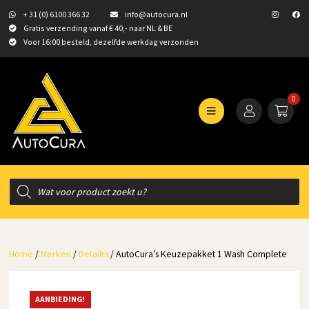
+ 31 (0) 6100 366 32
info@autocura.nl
Gratis verzending vanaf € 40,- naar NL & BE
Voor 16:00 besteld, dezelfde werkdag verzonden
0
Producten
zoeken
Home
/
Merken
/
Detailrs
/ AutoCura’s Keuzepakket 1 Wash Complete
AANBIEDING!