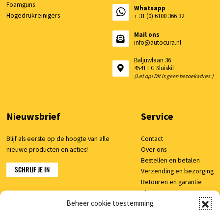
Foamguns
Whatsapp
Hogedrukreinigers
+ 31 (0) 6100 366 32
Mail ons
info@autocura.nl
Baljuwlaan 36
4541 EG Sluiskil
(Let op! Dit is geen bezoekadres.)
Nieuwsbrief
Service
Blijf als eerste op de hoogte van alle
Contact
nieuwe producten en acties!
Over ons
Bestellen en betalen
SCHRIJF JE IN
Verzending en bezorging
Retouren en garantie
Klachten
Beheer cookie toestemming
Veelgestelde vragen