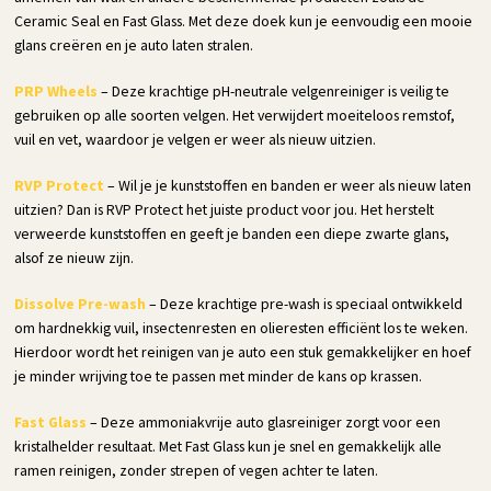
Ceramic Seal en Fast Glass. Met deze doek kun je eenvoudig een mooie
glans creëren en je auto laten stralen.
PRP Wheels
– Deze krachtige pH-neutrale velgenreiniger is veilig te
gebruiken op alle soorten velgen. Het verwijdert moeiteloos remstof,
vuil en vet, waardoor je velgen er weer als nieuw uitzien.
RVP Protect
– Wil je je kunststoffen en banden er weer als nieuw laten
uitzien? Dan is RVP Protect het juiste product voor jou. Het herstelt
verweerde kunststoffen en geeft je banden een diepe zwarte glans,
alsof ze nieuw zijn.
Dissolve Pre-wash
– Deze krachtige pre-wash is speciaal ontwikkeld
om hardnekkig vuil, insectenresten en olieresten efficiënt los te weken.
Hierdoor wordt het reinigen van je auto een stuk gemakkelijker en hoef
je minder wrijving toe te passen met minder de kans op krassen.
Fast Glass
– Deze ammoniakvrije auto glasreiniger zorgt voor een
kristalhelder resultaat. Met Fast Glass kun je snel en gemakkelijk alle
ramen reinigen, zonder strepen of vegen achter te laten.