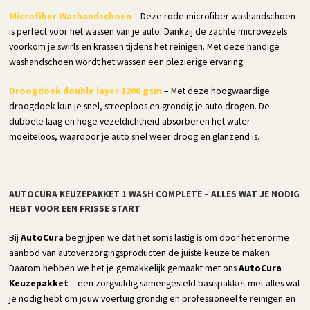
Microfiber Washandschoen
– Deze rode microfiber washandschoen
is perfect voor het wassen van je auto. Dankzij de zachte microvezels
voorkom je swirls en krassen tijdens het reinigen. Met deze handige
washandschoen wordt het wassen een plezierige ervaring.
Droogdoek double layer 1200 gsm
– Met deze hoogwaardige
droogdoek kun je snel, streeploos en grondig je auto drogen. De
dubbele laag en hoge vezeldichtheid absorberen het water
moeiteloos, waardoor je auto snel weer droog en glanzend is.
AUTOCURA KEUZEPAKKET 1 WASH COMPLETE – ALLES WAT JE NODIG
HEBT VOOR EEN FRISSE START
Bij
AutoCura
begrijpen we dat het soms lastig is om door het enorme
aanbod van autoverzorgingsproducten de juiste keuze te maken.
Daarom hebben we het je gemakkelijk gemaakt met ons
AutoCura
Keuzepakket
– een zorgvuldig samengesteld basispakket met alles wat
je nodig hebt om jouw voertuig grondig en professioneel te reinigen en