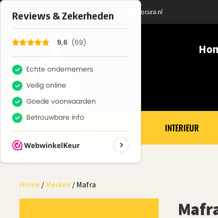
+ 31 (0) 6100 366 32
info@autocura.nl
Ho
ALLE PRODUCTEN
PAKKETTEN
INTERIEUR
Home
/
Merken
/ Mafra
Mafr