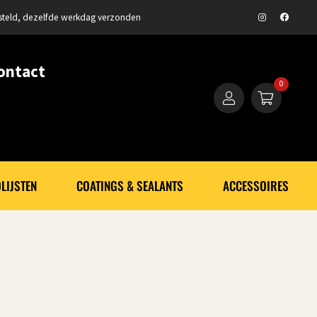
steld, dezelfde werkdag verzonden
ontact
0
LIJSTEN
COATINGS & SEALANTS
ACCESSOIRES