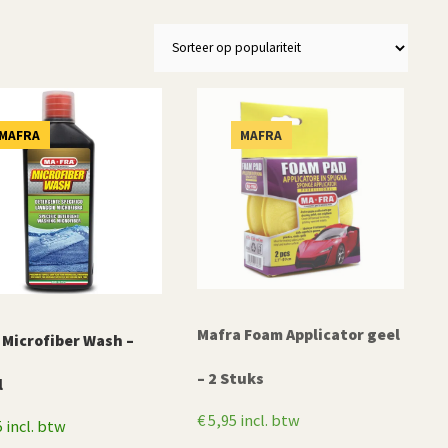
MAFRA
MAFRA
Mafra Foam Applicator geel
 Microfiber Wash –
– 2 Stuks
l
€
5,95
incl. btw
5
incl. btw