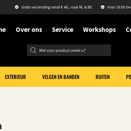
Gratis verzending vanaf € 40,- naar NL & BE
Voor 16:00 be
me
Over ons
Service
Workshops
C
Producten
zoeken
EXTERIEUR
VELGEN EN BANDEN
RUITEN
PO
a