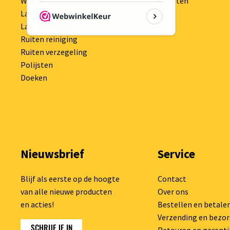
Wassen
Kwasten
Lak Reiniging
Lak verzegeling
Ruiten reiniging
Ruiten verzegeling
Polijsten
Doeken
Nieuwsbrief
Service
Blijf als eerste op de hoogte
Contact
van alle nieuwe producten
Over ons
en acties!
Bestellen en betale
Verzending en bezo
SCHRIJF JE IN
Retouren en garanti