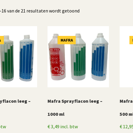
Gesorteerd
–16 van de 21 resultaten wordt getoond
op
populariteit
A
MAFRA
yflacon leeg –
Mafra Sprayflacon leeg –
Mafra
1000 ml
500 m
 btw
€
3,49
incl. btw
€
12,9