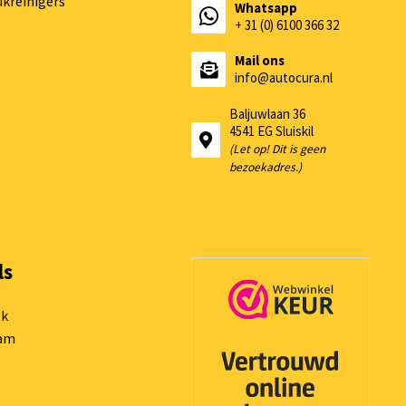
kreinigers
Whatsapp
+ 31 (0) 6100 366 32
Mail ons
info@autocura.nl
Baljuwlaan 36
4541 EG Sluiskil
(Let op! Dit is geen
bezoekadres.)
ls
ok
ram