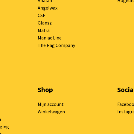
Analan
Hogedru
Angelwax
CSF
Glansz
Mafra
Maniac Line
The Rag Company
Shop
Socia
Mijn account
Facebo
Winkelwagen
Instag
n
rging
e