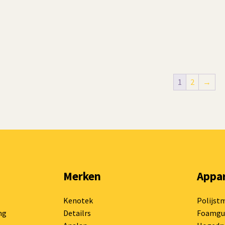
1
2
→
Merken
Appa
Kenotek
Polijst
ng
Detailrs
Foamgu