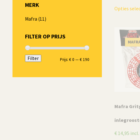
MERK
Opties sele
Mafra
(11)
FILTER OP PRIJS
MAFR
Filter
Min.
Max.
Prijs:
€ 0
—
€ 190
prijs
prijs
Mafra Gri
inlegroost
€
14,95
incl