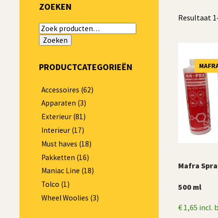
ZOEKEN
Resultaat 1
Zoeken
naar:
Zoeken
PRODUCTCATEGORIEËN
MAFR
Accessoires
(62)
Apparaten
(3)
Exterieur
(81)
Interieur
(17)
Must haves
(18)
Pakketten
(16)
Mafra Spra
Maniac Line
(18)
Tolco
(1)
500 ml
Wheel Woolies
(3)
€
1,65
incl.