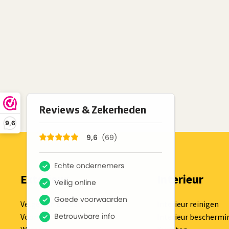
9,6
Exterieur
Interieur
Velgen en banden
Interieur reinigen
Voorwas
Interieur beschermi