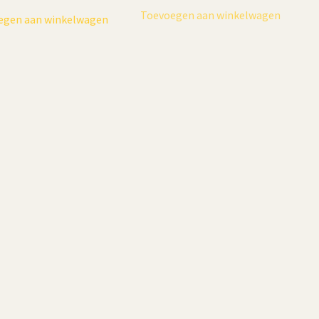
Toevoegen aan winkelwagen
egen aan winkelwagen
MAFRA
ieurkwast, MaFra
 16 (24mm) – 1 Stuk
5
incl. btw
€
11,95