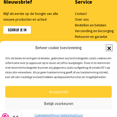
Nieuwsbrief
Service
Blijf als eerste op de hoogte van alle
Contact
nieuwe producten en acties!
Over ons
Bestellen en betalen
SCHRIJF JE IN
Verzending en bezorging
Retouren en garantie
Klachten
Beheer cookie toestemming
Veelgestelde vragen
Om de beste ervaringen te bieden, gebruiken wij technologieën zoals cookies om
informatie over je apparaat op te slaan en/of te raadplegen. Door in te stemmen
Shop
met deze technologieën kunnen wij gegevens zoals surfgedrag of unieke ID's op
deze site verwerken. Als je geen toestemming geeft of uw toestemming intrekt,
Mijn account
kan dit een nadelige invloed hebben op bepaalde functies en mogelijkheden.
Winkelwagen
Accepteren
Bekijk voorkeuren
© 2026 AutoCura
/
Privacy verklaring
/
Voorwaarden
/
Cookie beleid
/
Realisatie:
Searacon
Cookiebeleid
Privacybeleid AutoCura
9,6