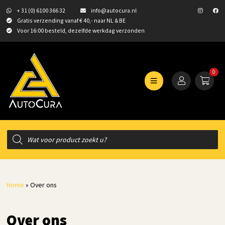
+ 31 (0) 6100 366 32
info@autocura.nl
Gratis verzending vanaf € 40,- naar NL & BE
Voor 16:00 besteld, dezelfde werkdag verzonden
0
Producten
zoeken
Home
»
Over ons
Over ons