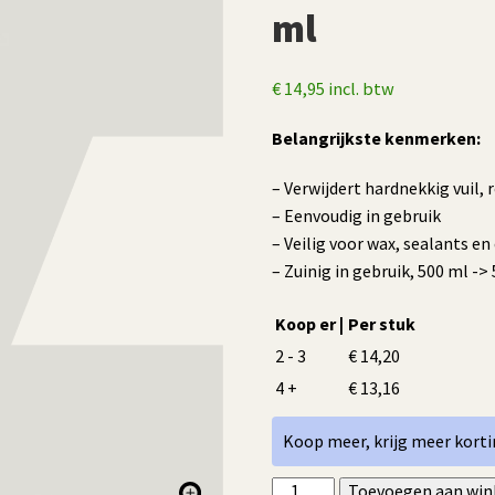
ml
€
14,95
incl. btw
Belangrijkste kenmerken:
– Verwijdert hardnekkig vuil, 
– Eenvoudig in gebruik
– Veilig voor wax, sealants en
– Zuinig in gebruik, 500 ml -> 5
Koop er |
Per stuk
2 - 3
€
14,20
4 +
€
13,16
Koop meer, krijg meer korti
Detailrs
Toevoegen aan wi