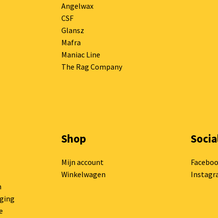
Angelwax
CSF
Glansz
Mafra
Maniac Line
The Rag Company
Shop
Socia
Mijn account
Facebo
Winkelwagen
Instag
n
rging
e