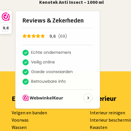
Kenotek Anti Insect – 1000 ml
€
10,50
incl. btw
Lees verder
9,6
Exterieur
Interieur
Velgen en banden
Interieur reinigen
Voorwas
Interieur beschermi
Wassen
Kwasten