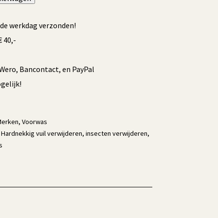
fde werkdag verzonden!
 40,-
/Wero, Bancontact, en PayPal
elijk!
Merken
,
Voorwas
,
Hardnekkig vuil verwijderen
,
insecten verwijderen
,
s