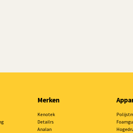
Merken
Appa
Kenotek
Polijst
ng
Detailrs
Foamgu
Analan
Hogedru