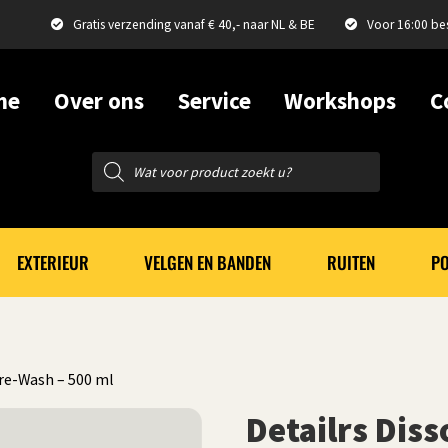
Gratis verzending vanaf € 40,- naar NL & BE
Voor 16:00 be
me
Over ons
Service
Workshops
C
Producten
zoeken
EXTERIEUR
VELGEN EN BANDEN
RUITEN
PO
Pre-Wash – 500 ml
Detailrs Dis