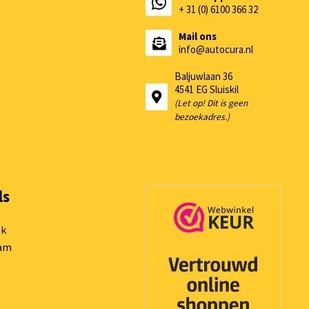
+ 31 (0) 6100 366 32
Mail ons
info@autocura.nl
Baljuwlaan 36
4541 EG Sluiskil
(Let op! Dit is geen
bezoekadres.)
ls
ok
ram