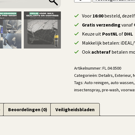
Dissolve
Pre-
Voor
16:00
besteld, dezel
Wash
Gratis verzending
vanaf €
-
Keuze uit
PostNL
of
DHL
500
Makkelijk betalen: iDEAL
ml
aantal
Ook
achteraf
betalen mog
Artikelnummer:
FL.04.0500
Categorieën:
Detailrs
,
Exterieur
,
Tags:
Auto reinigen
,
auto wassen
insectenspray
,
pre-wash
,
voorwa
e
Beoordelingen (0)
Veiligheidsbladen