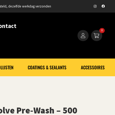
steld, dezelfde werkdag verzonden
ontact
0
LIJSTEN
COATINGS & SEALANTS
ACCESSOIRES
solve Pre-Wash – 500