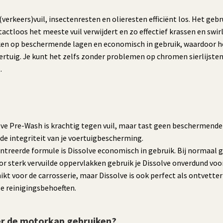
verkeers)vuil, insectenresten en olieresten efficiënt los. Het geb
tactloos het meeste vuil verwijdert en zo effectief krassen en swi
erken op beschermende lagen en economisch in gebruik, waardoor h
ertuig. Je kunt het zelfs zonder problemen op chromen sierlijste
.
ve Pre-Wash is krachtig tegen vuil, maar tast geen beschermende 
de integriteit van je voertuigbescherming.
treerde formule is Dissolve economisch in gebruik. Bij normaal g
or sterk vervuilde oppervlakken gebruik je Dissolve onverdund voo
ikt voor de carrosserie, maar Dissolve is ook perfect als ontvette
se reinigingsbehoeften.
er de motorkap gebruiken?