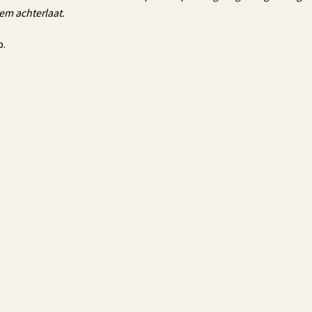
kem achterlaat.
p.
…