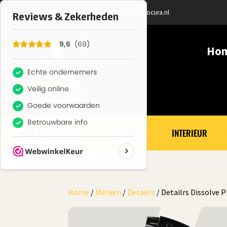
+ 31 (0) 6100 366 32
info@autocura.nl
Ho
ALLE PRODUCTEN
PAKKETTEN
INTERIEUR
Home
/
Merken
/
Detailrs
/ Detailrs Dissolve 