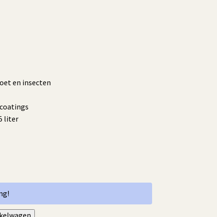
roet en insecten
 coatings
 liter
ng!
nkelwagen
Alternative: