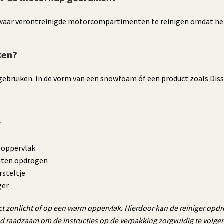
zwaar verontreinigde motorcompartimenten te reinigen omdat het 
ken?
gebruiken. In de vorm van een snowfoam óf een product zoals Dis
?
t oppervlak
laten opdrogen
rsteltje
ger
ct zonlicht of op een warm oppervlak. Hierdoor kan de reiniger opd
tijd raadzaam om de instructies op de verpakking zorgvuldig te volge