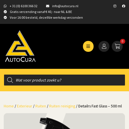
+ 31 (0) 6100 366 32
info@autocura.nl
Gratis verzending vanaf € 40,- naar NL & BE
Voor 16:00 besteld, dezelfde werkdag verzonden
0
Producten
zoeken
Home
/
Exterieur
/
Ruiten
/
Ruiten reiniging
/ Detailrs Fast Glass – 500 ml