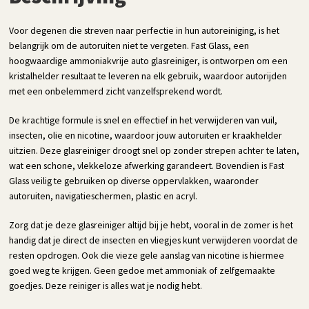
Voor degenen die streven naar perfectie in hun autoreiniging, is het
belangrijk om de autoruiten niet te vergeten. Fast Glass, een
hoogwaardige ammoniakvrije auto glasreiniger, is ontworpen om een
kristalhelder resultaat te leveren na elk gebruik, waardoor autorijden
met een onbelemmerd zicht vanzelfsprekend wordt.
De krachtige formule is snel en effectief in het verwijderen van vuil,
insecten, olie en nicotine, waardoor jouw autoruiten er kraakhelder
uitzien. Deze glasreiniger droogt snel op zonder strepen achter te laten,
wat een schone, vlekkeloze afwerking garandeert. Bovendien is Fast
Glass veilig te gebruiken op diverse oppervlakken, waaronder
autoruiten, navigatieschermen, plastic en acryl.
Zorg dat je deze glasreiniger altijd bij je hebt, vooral in de zomer is het
handig dat je direct de insecten en vliegjes kunt verwijderen voordat de
resten opdrogen. Ook die vieze gele aanslag van nicotine is hiermee
goed weg te krijgen. Geen gedoe met ammoniak of zelfgemaakte
goedjes. Deze reiniger is alles wat je nodig hebt.