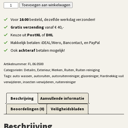
Detailrs
Toevoegen aan winkelwagen
Alternative:
Fast
Glass
Voor
16:00
besteld, dezelfde werkdag verzonden!
-
Gratis verzending
vanaf € 40,-
500
Keuze uit
PostNL
of
DHL
ml
Makkelijk betalen: iDEAL/Wero, Bancontact, en PayPal
aantal
Ook
achteraf
betalen mogelijk!
Artikelnummer:
FL.06.0500
Categorieën:
Detailrs
,
Exterieur
,
Merken
,
Ruiten
,
Ruiten reiniging
Tags:
auto wassen
,
autoruiten
,
autoruitenreiniger
,
glasreiniger
,
Hardnekkig vuil
verwijderen
,
insecten verwijderen
,
ruitenreiniger
Beschrijving
Aanvullende informatie
Beoordelingen (0)
Veiligheidsbladen
Beschrijving