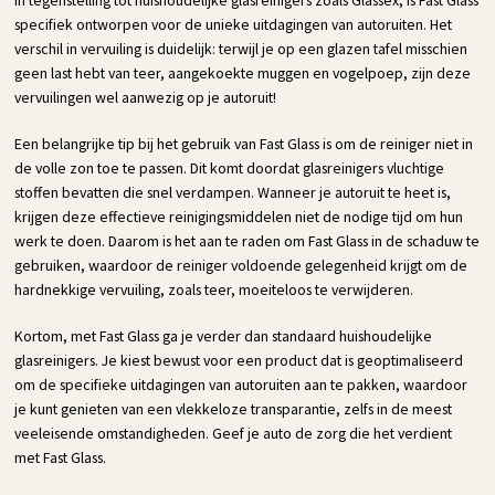
specifiek ontworpen voor de unieke uitdagingen van autoruiten. Het
verschil in vervuiling is duidelijk: terwijl je op een glazen tafel misschien
geen last hebt van teer, aangekoekte muggen en vogelpoep, zijn deze
vervuilingen wel aanwezig op je autoruit!
Een belangrijke tip bij het gebruik van Fast Glass is om de reiniger niet in
de volle zon toe te passen. Dit komt doordat glasreinigers vluchtige
stoffen bevatten die snel verdampen. Wanneer je autoruit te heet is,
krijgen deze effectieve reinigingsmiddelen niet de nodige tijd om hun
werk te doen. Daarom is het aan te raden om Fast Glass in de schaduw te
gebruiken, waardoor de reiniger voldoende gelegenheid krijgt om de
hardnekkige vervuiling, zoals teer, moeiteloos te verwijderen.
Kortom, met Fast Glass ga je verder dan standaard huishoudelijke
glasreinigers. Je kiest bewust voor een product dat is geoptimaliseerd
om de specifieke uitdagingen van autoruiten aan te pakken, waardoor
je kunt genieten van een vlekkeloze transparantie, zelfs in de meest
veeleisende omstandigheden. Geef je auto de zorg die het verdient
met Fast Glass.