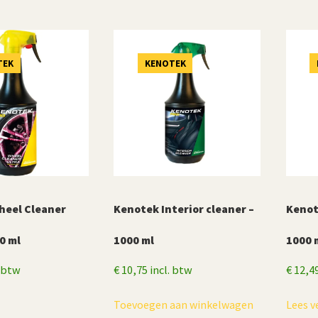
op
populariteit
TEK
KENOTEK
heel Cleaner
Kenotek Interior cleaner –
Kenot
0 ml
1000 ml
1000 
. btw
€
10,75
incl. btw
€
12,4
Toevoegen aan winkelwagen
Lees v