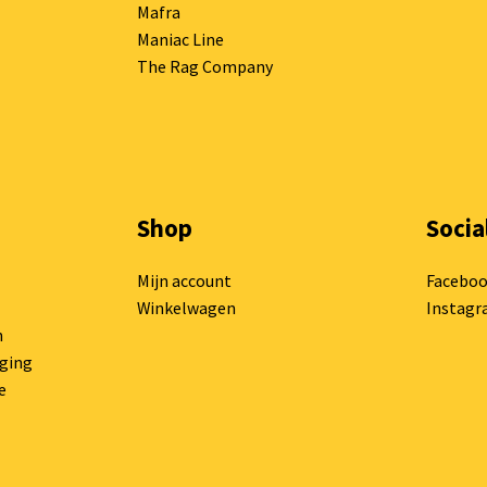
Mafra
Maniac Line
The Rag Company
Shop
Socia
Mijn account
Facebo
Winkelwagen
Instag
n
rging
e