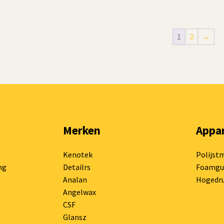
1
2
→
Merken
Appa
Kenotek
Polijst
ng
Detailrs
Foamgu
Analan
Hogedru
Angelwax
CSF
Glansz