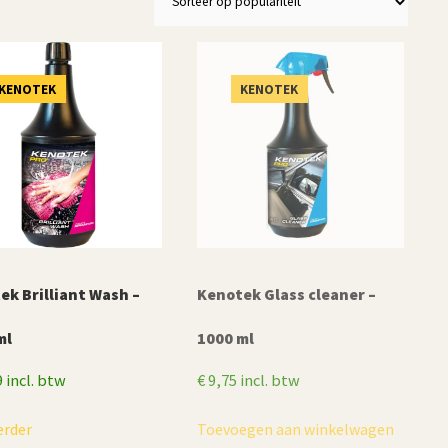
KENOTEK
KENOTEK
ek Brilliant Wash –
Kenotek Glass cleaner –
ml
1000 ml
9
incl. btw
€
9,75
incl. btw
erder
Toevoegen aan winkelwagen