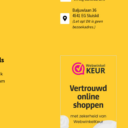
Baljuwlaan 36
4541 EG Sluiskil
(Let op! Dit is geen
bezoekadres.)
ls
ok
ram