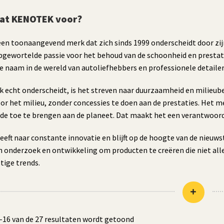
aat KENOTEK voor?
een toonaangevend merk dat zich sinds 1999 onderscheidt door z
pgewortelde passie voor het behoud van de schoonheid en prestati
 naam in de wereld van autoliefhebbers en professionele detailers
 echt onderscheidt, is het streven naar duurzaamheid en milieub
or het milieu, zonder concessies te doen aan de prestaties. Het m
de toe te brengen aan de planeet. Dat maakt het een verantwoord
eeft naar constante innovatie en blijft op de hoogte van de nieuw
in onderzoek en ontwikkeling om producten te creëren die niet all
ige trends.
Gesorteerd
–16 van de 27 resultaten wordt getoond