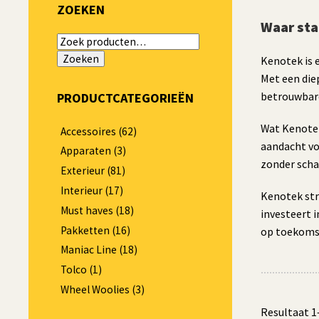
ZOEKEN
Waar st
Zoeken
naar:
Zoeken
Kenotek is 
Met een die
betrouwbare
PRODUCTCATEGORIEËN
Wat Kenotek
Accessoires
(62)
aandacht vo
Apparaten
(3)
zonder scha
Exterieur
(81)
Interieur
(17)
Kenotek str
Must haves
(18)
investeert 
Pakketten
(16)
op toekomst
Maniac Line
(18)
Tolco
(1)
Wheel Woolies
(3)
Resultaat 1