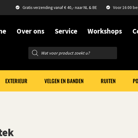
Gratis verzending vanaf € 40,- naar NL & BE
Voor 16:00 be
me
Over ons
Service
Workshops
C
Producten
zoeken
EXTERIEUR
VELGEN EN BANDEN
RUITEN
PO
tek