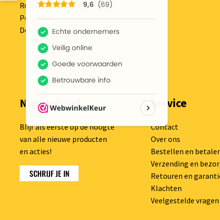
Ruiten verzegeling
Polijsten
Doeken
Nieuwsbrief
Service
Blijf als eerste op de hoogte
Contact
van alle nieuwe producten
Over ons
en acties!
Bestellen en betale
Verzending en bezo
SCHRIJF JE IN
Retouren en garanti
Klachten
Veelgestelde vragen