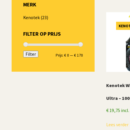
MERK
Kenotek
(23)
KENO
FILTER OP PRIJS
Filter
Min.
Max.
Prijs:
€ 0
—
€ 170
prijs
prijs
Kenotek W
Ultra – 100
€
19,75
incl
Lees verder