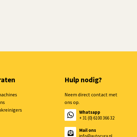
raten
Hulp nodig?
machines
Neem direct contact met
ns
ons op.
kreinigers
Whatsapp
+ 31 (0) 6100 366 32
Mail ons
info@autocura.nl