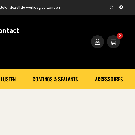
steld, dezelfde werkdag verzonden
ontact
0
LIJSTEN
COATINGS & SEALANTS
ACCESSOIRES