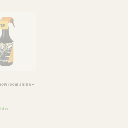
TEK
KENOTEK
howroom shine –
Kenotek Wheel Cleaner –
Kenot
1000 ml
ml
. btw
€
11,95
incl. btw
€
10,5
Toevoegen aan winkelwagen
Lees v