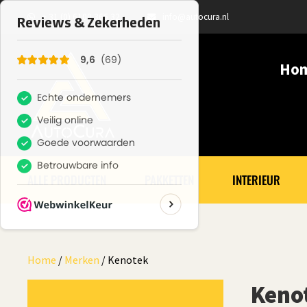
+ 31 (0) 6100 366 32
info@autocura.nl
Ho
ALLE PRODUCTEN
PAKKETTEN
INTERIEUR
Home
/
Merken
/ Kenotek
Keno