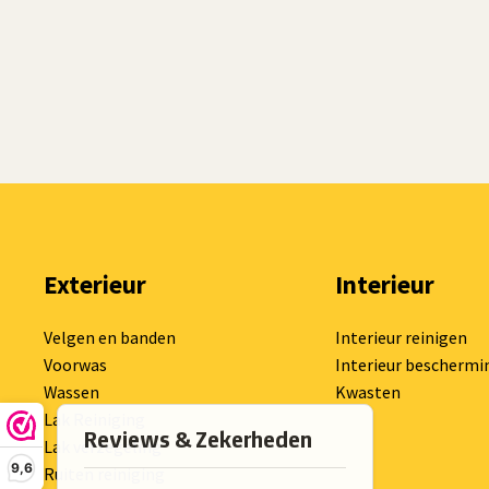
Exterieur
Interieur
Velgen en banden
Interieur reinigen
Voorwas
Interieur beschermi
Wassen
Kwasten
Lak Reiniging
Lak verzegeling
9,6
Ruiten reiniging