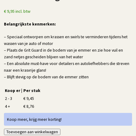
€
9,95
incl. btw
Belangrijkste kenmerken:
– Speciaal ontworpen om krassen en swirls te verminderen tijdens het
wassen van je auto of motor
– Plaats de Grit Guard in de bodem van je emmer en zie hoe vuil en
zand netjes gescheiden blijven van het water
– Een absolute must-have voor detailers en autoliefhebbers die streven
naar een krasvrije glans!
– Blijft stevig op de bodem van de emmer zitten
Koop er |
Per stuk
2 - 3
€
9,45
4 +
€
8,76
Koop meer, krijg meer korting!
Detailrs
Toevoegen aan winkelwagen
Alternative: