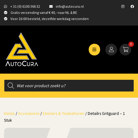
+ 31 (0) 6100 366 32
info@autocura.nl
Gratis verzending vanaf € 40,- naar NL & BE
Voor 16:00 besteld, dezelfde werkdag verzonden
0
Producten
zoeken
Home
/
Accessoires
/
Emmers & Toebehoren
/ Detailrs Gritguard – 1
Stuk