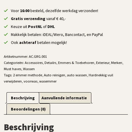
Gritguard
-
Voor
16:00
besteld, dezelfde werkdag verzonden!
1
Gratis verzending
vanaf € 40,-
Stuk
Keuze uit
PostNL
of
DHL
aantal
Makkelijk betalen: iDEAL/Wero, Bancontact, en PayPal
Ook
achteraf
betalen mogelijk!
Artikelnummer:
AC.GRG.001
Categorieën:
Accessoires
,
Detailrs
,
Emmers & Toebehoren
,
Exterieur
,
Merken
,
Must haves
,
Wassen
Tags:
2 emmer methode
,
Auto reinigen
,
auto wassen
,
Hardnekkig vuil
verwijderen
,
voorwas
,
wasemmer
Beschrijving
Aanvullende informatie
Beoordelingen (0)
Beschrijving