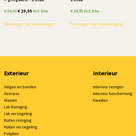
Oorspronkelijke
Huidige
€
34,90
€
29,95
incl. btw
€
24,95
incl. btw
prijs
prijs
Toevoegen aan winkelwagen
Toevoegen aan winkelwagen
was:
is:
€ 34,90.
€ 29,95.
Exterieur
Interieur
Velgen en banden
Interieur reinigen
Voorwas
Interieur bescherming
Wassen
Kwasten
Lak Reiniging
Lak verzegeling
Ruiten reiniging
Ruiten verzegeling
Polijsten