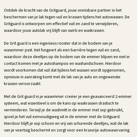
Ontdek de kracht van de Gritguard, jouw onmisbare partner in het
beschermen van je lak tegen vuil en krassen tijdens het autowassen. De
Gritguard is ontworpen om effectief vuil en zand te verwijderen,
waardoor jouw autolak vrij blijft van swirls en waskrassen.
De Grit guard is een ingenieus rooster dat in de bodem van je
wasemmer past. Het fungeert als een barrière tegen vuil en zand,
waardoor deze deeltjes op de bodem van de emmer blijven en niet in
contact komen met je autoshampoo en washandschoen. Hierdoor
wordt voorkomen dat vuil dat tijdens het wassen wordt opgenomen,
opnieuw in aanraking komt met de lak van je auto en ongewenste
krassen veroorzaakt.
Met de Grit guard in je wasemmer creëer je een geavanceerd 2-emmer
systeem, wat essentieel is om de kans op waskrassen drastisch te
verminderen. Terwijl je de washmitt in de emmer met sop gebruikt,
spoel je het vuil eenvoudigweg uit in de emmer met de Gritguard.
Hierdoor blijft je sop schoon en vrij van schurende deeltjes, wat de lak
van je voertuig beschermt en zorgt voor een krasvrije autowaservaring.