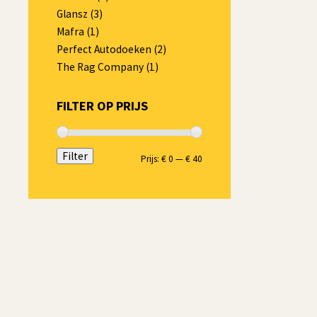
Glansz
(3)
prijs
Mafra
(1)
Toevoegen 
was:
Perfect Autodoeken
(2)
€ 3,49
The Rag Company
(1)
FILTER OP PRIJS
Filter
Min.
Max.
Prijs:
€ 0
—
€ 40
prijs
prijs