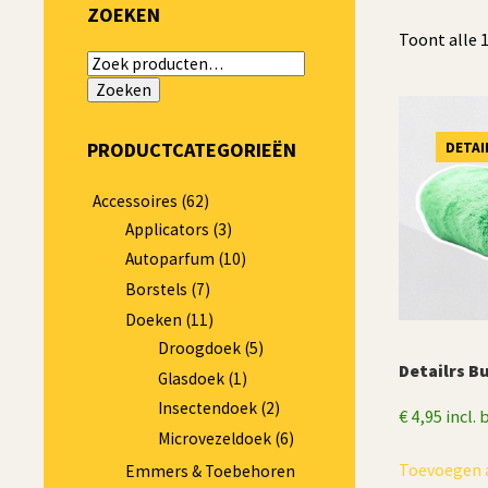
ZOEKEN
Toont alle 
Zoeken
naar:
Zoeken
PRODUCTCATEGORIEËN
DETAI
Accessoires
(62)
Applicators
(3)
Autoparfum
(10)
Borstels
(7)
Doeken
(11)
Droogdoek
(5)
Detailrs Bu
Glasdoek
(1)
Insectendoek
(2)
€
4,95
incl.
Microvezeldoek
(6)
Toevoegen 
Emmers & Toebehoren