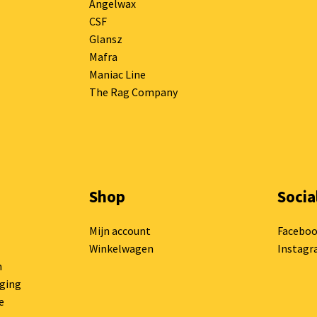
Angelwax
CSF
Glansz
Mafra
Maniac Line
The Rag Company
Shop
Socia
Mijn account
Facebo
Winkelwagen
Instag
n
rging
e