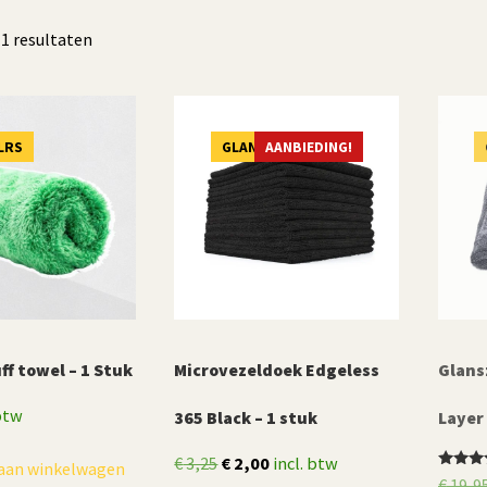
Gesorteerd
11 resultaten
op
populariteit
LRS
GLANSZ
AANBIEDING!
ff towel – 1 Stuk
Microvezeldoek Edgeless
Glans
 btw
365 Black – 1 stuk
Layer
Oorspronkelijke
Huidige
€
3,25
€
2,00
incl. btw
aan winkelwagen
Gewaar
€
19,9