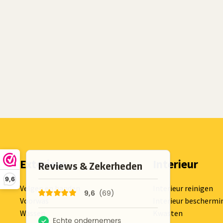
Exterieur
Interieur
9,6
Velgen en banden
Interieur reinigen
Voorwas
Interieur beschermi
Wassen
Kwasten