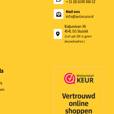
+ 31 (0) 6100 366 32
Mail ons
info@autocura.nl
Baljuwlaan 36
4541 EG Sluiskil
(Let op! Dit is geen
bezoekadres.)
ls
ok
ram