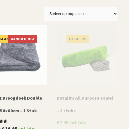
GLANSZ
AANBIEDING!
DETAILRS
z Droogdoek Double
Detailrs All Purpose Towel
 50x80cm – 1 Stuk
– 2 stuks
€
2,95
incl. btw
deerd
Oorspronkelijke
Huidige
5
€
16,95
incl. btw