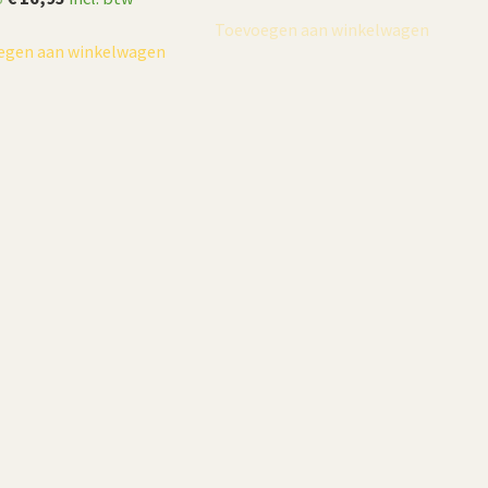
prijs
prijs
Toevoegen aan winkelwagen
egen aan winkelwagen
was:
is:
€ 19,95.
€ 16,95.