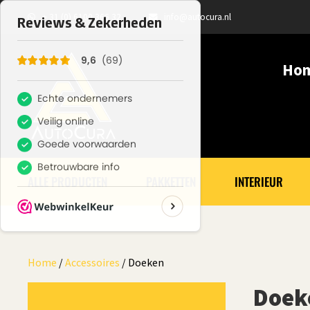
+ 31 (0) 6100 366 32
info@autocura.nl
Ho
ALLE PRODUCTEN
PAKKETTEN
INTERIEUR
Home
/
Accessoires
/ Doeken
Doek