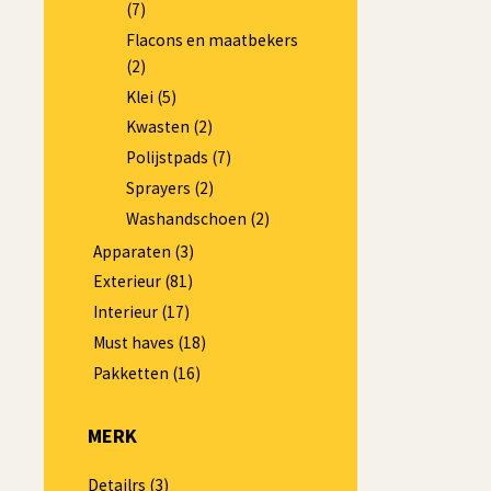
(7)
Flacons en maatbekers
(2)
Klei
(5)
Kwasten
(2)
Polijstpads
(7)
THE 
Sprayers
(2)
Washandschoen
(2)
Apparaten
(3)
Exterieur
(81)
Interieur
(17)
Must haves
(18)
Pakketten
(16)
Microveze
MERK
365 Gold –
Detailrs
(3)
Oorsp
€
3,49
€
2,0