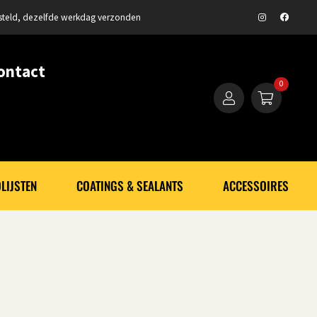
steld, dezelfde werkdag verzonden
ontact
0
LIJSTEN
COATINGS & SEALANTS
ACCESSOIRES