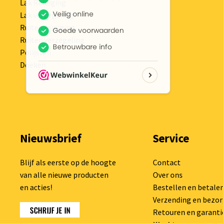
Lak Reiniging
Lak verzegeling
Ruiten reiniging
Ruiten verzegeling
Polijsten
Doeken
Nieuwsbrief
Service
Blijf als eerste op de hoogte
Contact
van alle nieuwe producten
Over ons
en acties!
Bestellen en betale
Verzending en bezo
SCHRIJF JE IN
Retouren en garanti