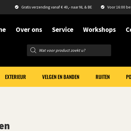
Gratis verzending vanaf € 40,- naar NL & BE
Voor 16:00 be
me
Over ons
Service
Workshops
C
Producten
zoeken
EXTERIEUR
VELGEN EN BANDEN
RUITEN
PO
en