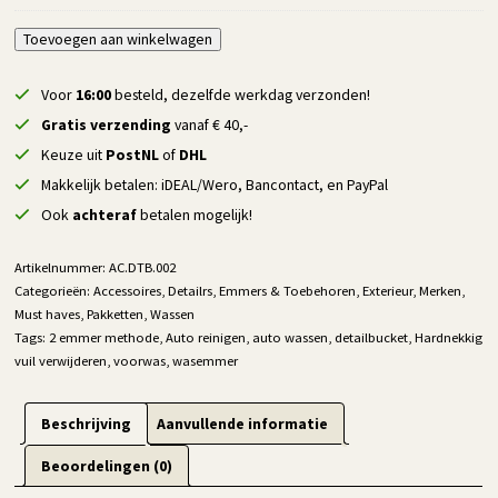
Detailrs
Toevoegen aan winkelwagen
Alternative:
Detailbucket
20
Voor
16:00
besteld, dezelfde werkdag verzonden!
liter
Gratis verzending
vanaf € 40,-
+
Keuze uit
PostNL
of
DHL
gritguard
Makkelijk betalen: iDEAL/Wero, Bancontact, en PayPal
-
1
Ook
achteraf
betalen mogelijk!
Stuk
aantal
Artikelnummer:
AC.DTB.002
Categorieën:
Accessoires
,
Detailrs
,
Emmers & Toebehoren
,
Exterieur
,
Merken
,
Must haves
,
Pakketten
,
Wassen
Tags:
2 emmer methode
,
Auto reinigen
,
auto wassen
,
detailbucket
,
Hardnekkig
vuil verwijderen
,
voorwas
,
wasemmer
Beschrijving
Aanvullende informatie
Beoordelingen (0)