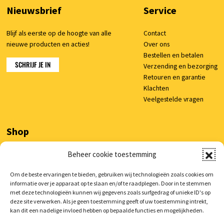
Nieuwsbrief
Service
Blijf als eerste op de hoogte van alle
Contact
nieuwe producten en acties!
Over ons
Bestellen en betalen
SCHRIJF JE IN
Verzending en bezorging
Retouren en garantie
Klachten
Veelgestelde vragen
Shop
Beheer cookie toestemming
Mijn account
Winkelwagen
Om de beste ervaringen te bieden, gebruiken wij technologieën zoals cookies om
informatie over je apparaat op te slaan en/of te raadplegen. Door in te stemmen
met deze technologieën kunnen wij gegevens zoals surfgedrag of unieke ID's op
deze site verwerken. Als je geen toestemming geeft of uw toestemming intrekt,
kan dit een nadelige invloed hebben op bepaalde functies en mogelijkheden.
© 2026 AutoCura
/
Privacy verklaring
/
Voorwaarden
/
Cookie beleid
/
Realisatie:
Searacon