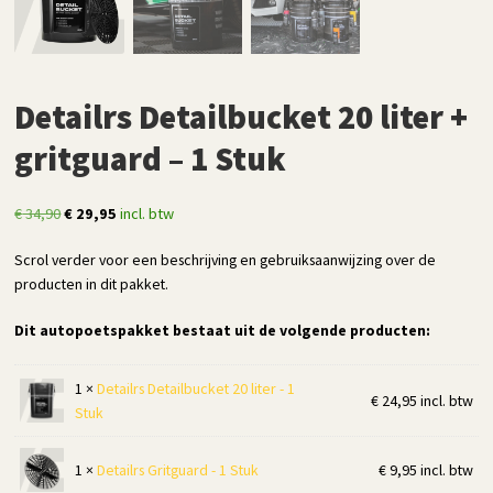
Detailrs Detailbucket 20 liter +
gritguard – 1 Stuk
Oorspronkelijke
Huidige
€
34,90
€
29,95
incl. btw
prijs
prijs
Scrol verder voor een beschrijving en gebruiksaanwijzing over de
was:
is:
producten in dit pakket.
€ 34,90.
€ 29,95.
Dit autopoetspakket bestaat uit de volgende producten:
1 ×
Detailrs Detailbucket 20 liter - 1
€
24,95
incl. btw
Stuk
1 ×
Detailrs Gritguard - 1 Stuk
€
9,95
incl. btw