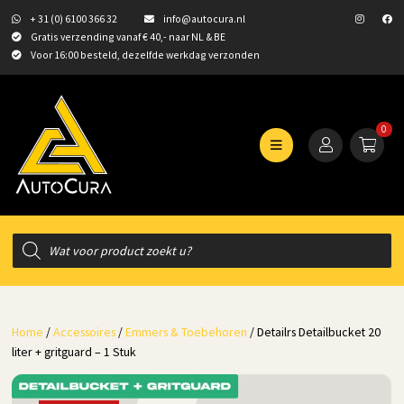
+ 31 (0) 6100 366 32
info@autocura.nl
Gratis verzending vanaf € 40,- naar NL & BE
Voor 16:00 besteld, dezelfde werkdag verzonden
0
Producten
zoeken
Home
/
Accessoires
/
Emmers & Toebehoren
/ Detailrs Detailbucket 20
liter + gritguard – 1 Stuk