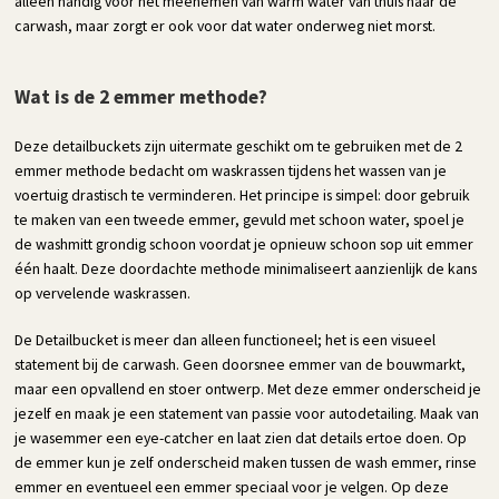
alleen handig voor het meenemen van warm water van thuis naar de
carwash, maar zorgt er ook voor dat water onderweg niet morst.
Wat is de 2 emmer methode?
Deze detailbuckets zijn uitermate geschikt om te gebruiken met de 2
emmer methode bedacht om waskrassen tijdens het wassen van je
voertuig drastisch te verminderen. Het principe is simpel: door gebruik
te maken van een tweede emmer, gevuld met schoon water, spoel je
de washmitt grondig schoon voordat je opnieuw schoon sop uit emmer
één haalt. Deze doordachte methode minimaliseert aanzienlijk de kans
op vervelende waskrassen.
De Detailbucket is meer dan alleen functioneel; het is een visueel
statement bij de carwash. Geen doorsnee emmer van de bouwmarkt,
maar een opvallend en stoer ontwerp. Met deze emmer onderscheid je
jezelf en maak je een statement van passie voor autodetailing. Maak van
je wasemmer een eye-catcher en laat zien dat details ertoe doen. Op
de emmer kun je zelf onderscheid maken tussen de wash emmer, rinse
emmer en eventueel een emmer speciaal voor je velgen. Op deze