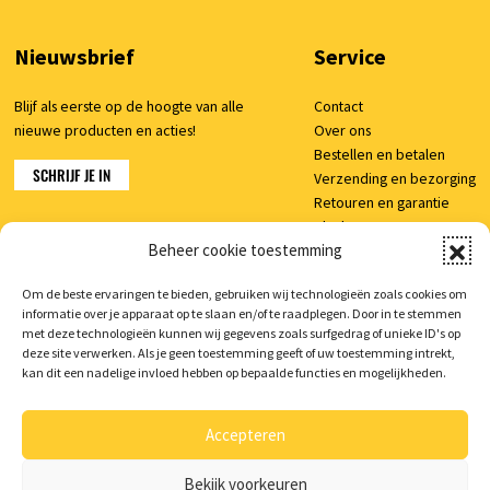
Nieuwsbrief
Service
Blijf als eerste op de hoogte van alle
Contact
nieuwe producten en acties!
Over ons
Bestellen en betalen
SCHRIJF JE IN
Verzending en bezorging
Retouren en garantie
Klachten
Beheer cookie toestemming
Veelgestelde vragen
Om de beste ervaringen te bieden, gebruiken wij technologieën zoals cookies om
informatie over je apparaat op te slaan en/of te raadplegen. Door in te stemmen
Shop
met deze technologieën kunnen wij gegevens zoals surfgedrag of unieke ID's op
deze site verwerken. Als je geen toestemming geeft of uw toestemming intrekt,
Mijn account
kan dit een nadelige invloed hebben op bepaalde functies en mogelijkheden.
Winkelwagen
Accepteren
Bekijk voorkeuren