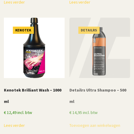
Lees verder
Lees verder
was:
is:
€ 32,95.
€ 24,95.
KENOTEK
DETAILRS
Kenotek Brilliant Wash – 1000
Detailrs Ultra Shampoo – 500
ml
ml
€
12,49
incl. btw
€
14,95
incl. btw
Lees verder
Toevoegen aan winkelwagen