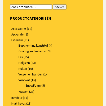
Zoeken
Zoeken
naar:
PRODUCTCATEGORIEËN
Accessoires
(62)
Apparaten
(3)
Exterieur
(81)
Bescherming kunststof
(4)
Coating en Sealants
(13)
Lak
(35)
Polijsten
(13)
Ruiten
(16)
Velgen en banden
(14)
Voorwas
(16)
SnowFoam
(5)
Wassen
(23)
Interieur
(17)
Must haves
(18)