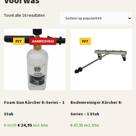
Gesorteerd
Toont alle 16 resultaten
op
populariteit
FVT
AANBIEDING!
FVT
Foam Gun Kärcher K-Series – 1
Bodemreiniger Kärcher K-
Stuk
Series – 1 Stuk
Oorspronkelijke
Huidige
€
32,95
€
24,95
incl. btw
€
47,95
incl. btw
prijs
prijs