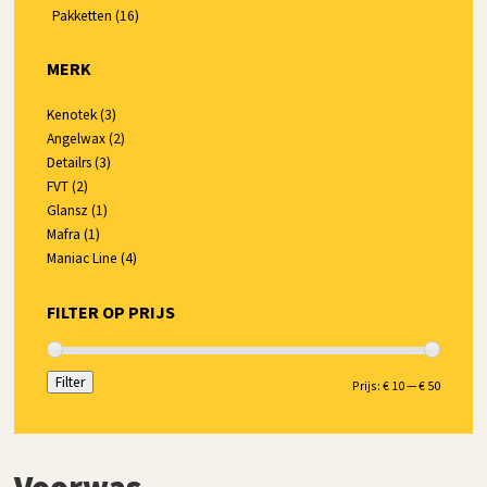
Pakketten
(16)
MERK
Kenotek
(3)
Angelwax
(2)
Detailrs
(3)
FVT
(2)
Glansz
(1)
Mafra
(1)
Maniac Line
(4)
FILTER OP PRIJS
Filter
Min.
Max.
Prijs:
€ 10
—
€ 50
prijs
prijs
Voorwas