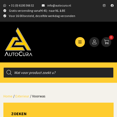
+ 31 (0) 6100 366 32
info@autocura.nl
Gratis verzending vanaf € 40,- naar NL & BE
Voor 16:00 besteld, dezelfde werkdag verzonden
0
Producten
zoeken
Home
/
Exterieur
/ Voorwas
ZOEKEN