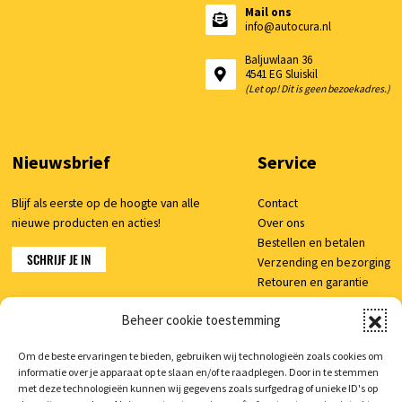
Mail ons
info@autocura.nl
Baljuwlaan 36
4541 EG Sluiskil
(Let op! Dit is geen bezoekadres.)
Nieuwsbrief
Service
Blijf als eerste op de hoogte van alle
Contact
nieuwe producten en acties!
Over ons
Bestellen en betalen
SCHRIJF JE IN
Verzending en bezorging
Retouren en garantie
Klachten
Beheer cookie toestemming
Veelgestelde vragen
Om de beste ervaringen te bieden, gebruiken wij technologieën zoals cookies om
informatie over je apparaat op te slaan en/of te raadplegen. Door in te stemmen
Shop
met deze technologieën kunnen wij gegevens zoals surfgedrag of unieke ID's op