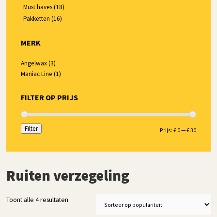
Must haves
(18)
Pakketten
(16)
MERK
Angelwax
(3)
Maniac Line
(1)
FILTER OP PRIJS
Filter
Min.
Max.
Prijs:
€ 0
—
€ 30
prijs
prijs
Ruiten verzegeling
Gesorteerd
Toont alle 4 resultaten
op