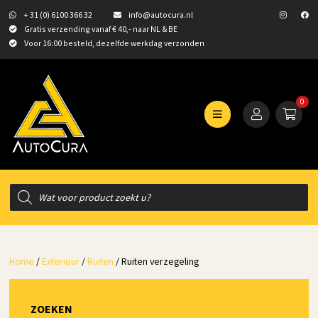
+ 31 (0) 6100 366 32
info@autocura.nl
Gratis verzending vanaf € 40,- naar NL & BE
Voor 16:00 besteld, dezelfde werkdag verzonden
0
Producten
zoeken
Home
/
Exterieur
/
Ruiten
/ Ruiten verzegeling
ZOEKEN