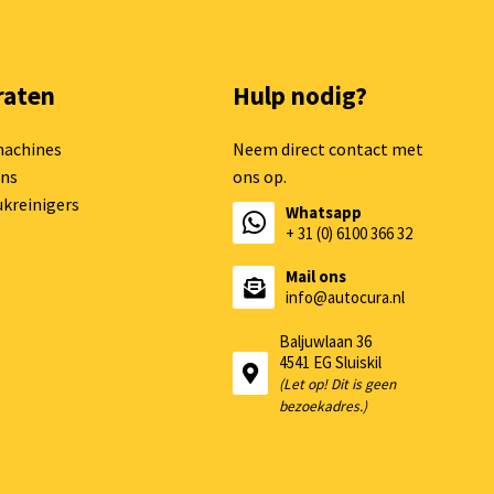
raten
Hulp nodig?
machines
Neem direct contact met
ns
ons op.
kreinigers
Whatsapp
+ 31 (0) 6100 366 32
Mail ons
info@autocura.nl
Baljuwlaan 36
4541 EG Sluiskil
(Let op! Dit is geen
bezoekadres.)