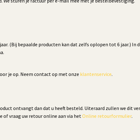
ed. We sturen je factuur per e-mail mee met je bestelbevestiging.
ar. (Bij bepaalde producten kan dat zelfs oplopen tot 6 jaar.) In 
a.
g voor je op. Neem contact op met onze
klantenservice
.
uct ontvangt dan dat u heeft besteld. Uiteraard zullen we dit ver
 of vraag uw retour online aan via het
Online retourformulier
.