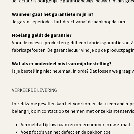
Je factuur is ook gelijk je garantiebewijs, bewaar ‘m dus go
Wanneer gaat het garantietermijn in?
Je garantieperiode start direct vanaf de aankoopdatum.
Hoelang geldt de garantie?
Voor de meeste producten geldt een fabrieksgarantie van 2 ja
fabricagefouten. De garantieduur vind je op de productpagin
Wat als er onderdeel mist van mijn bestelling?
Is je bestelling niet helemaal in orde? Dat lossen we graa
VERKEERDE LEVERING
In zeldzame gevallen kan het voorkomen dat u een ander prod
belangrijk om contact op te nemen met onze klantenservice
Vermeld altijd uw naam en ordernummer in uw e-mail.
Voeg foto’s van het defect en de pakbon toe.