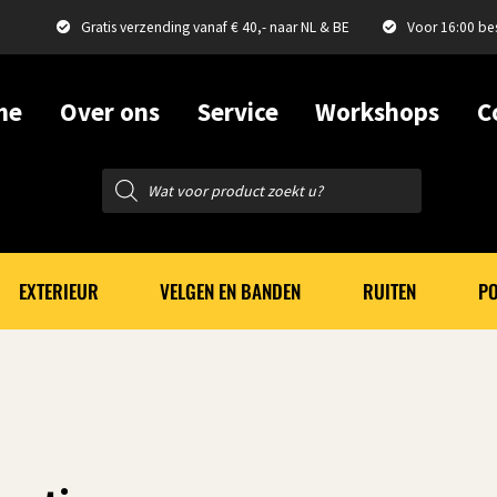
Gratis verzending vanaf € 40,- naar NL & BE
Voor 16:00 be
me
Over ons
Service
Workshops
C
Producten
zoeken
EXTERIEUR
VELGEN EN BANDEN
RUITEN
PO