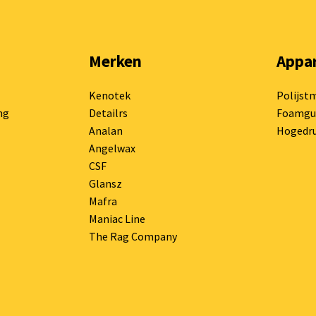
Merken
Appa
Kenotek
Polijst
ng
Detailrs
Foamgu
Analan
Hogedru
Angelwax
CSF
Glansz
Mafra
Maniac Line
The Rag Company