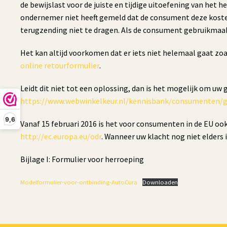
de bewijslast voor de juiste en tijdige uitoefening van het
ondernemer niet heeft gemeld dat de consument deze koste
terugzending niet te dragen. Als de consument gebruikmaa
Het kan altijd voorkomen dat er iets niet helemaal gaat zo
online retourformulier
.
Leidt dit niet tot een oplossing, dan is het mogelijk om uw
https://www.webwinkelkeur.nl/kennisbank/consumenten/g
9,6
Vanaf 15 februari 2016 is het voor consumenten in de EU o
http://ec.europa.eu/odr
. Wanneer uw klacht nog niet elders 
Bijlage I: Formulier voor herroeping
Modelformulier-voor-ontbinding-AutoCura
Downloaden