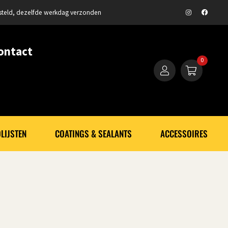
steld, dezelfde werkdag verzonden
ontact
0
LIJSTEN
COATINGS & SEALANTS
ACCESSOIRES