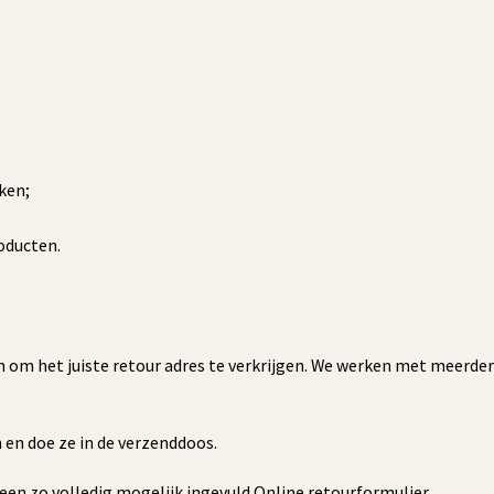
ken;
oducten.
 in om het juiste retour adres te verkrijgen. We werken met meerde
n en doe ze in de verzenddoos.
een zo volledig mogelijk ingevuld Online retourformulier.