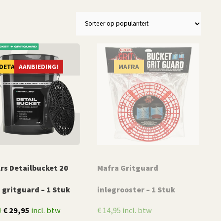
DETAILRS
AANBIEDING!
MAFRA
lrs Detailbucket 20
Mafra Gritguard
+ gritguard – 1 Stuk
inlegrooster – 1 Stuk
Oorspronkelijke
Huidige
0
€
29,95
incl. btw
€
14,95
incl. btw