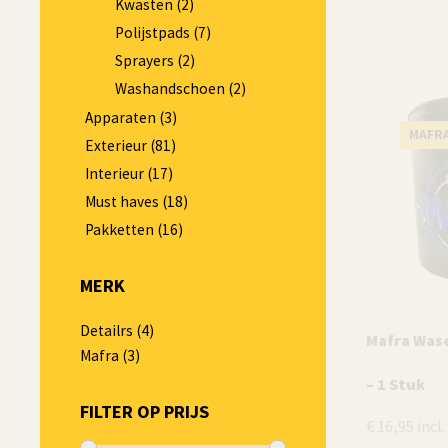
Kwasten
(2)
Polijstpads
(7)
Sprayers
(2)
Washandschoen
(2)
Apparaten
(3)
MAFR
Exterieur
(81)
Interieur
(17)
Must haves
(18)
Pakketten
(16)
MERK
Detailrs
(4)
Mafra Was
Mafra
(3)
– 1 Stuk
FILTER OP PRIJS
€
16,95
incl