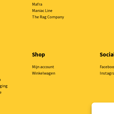
Mafra
Maniac Line
The Rag Company
Shop
Socia
Mijn account
Facebo
Winkelwagen
Instag
n
rging
e