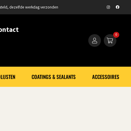
steld, dezelfde werkdag verzonden
ontact
0
LIJSTEN
COATINGS & SEALANTS
ACCESSOIRES