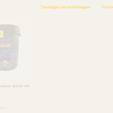
Toevoegen aan winkelwagen
Toevo
A
MAFRA
emmer WASH 20L
Mafra Wasemmer RINSE 20L
– 1 Stuk
. btw
€
16,95
incl. btw