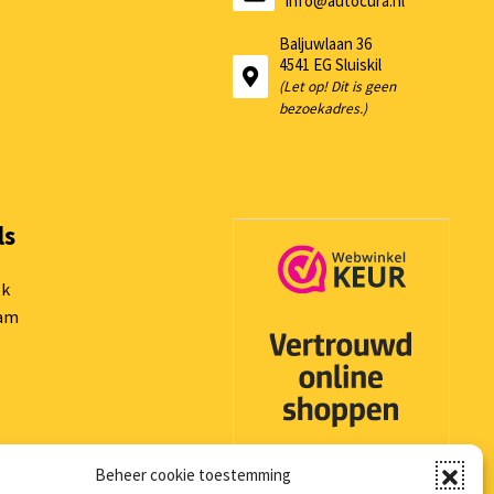
info@autocura.nl
Baljuwlaan 36
4541 EG Sluiskil
(Let op! Dit is geen
bezoekadres.)
ls
ok
ram
Beheer cookie toestemming