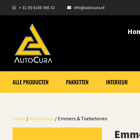
+ 31 (0) 6100 366 32
info@autocura.nl
Ho
ALLE PRODUCTEN
PAKKETTEN
INTERIEUR
Home
/
Accessoires
/ Emmers & Toebehoren
Emme