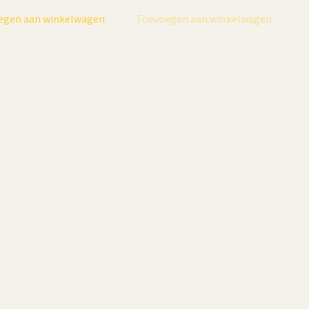
prijs
prijs
egen aan winkelwagen
Toevoegen aan winkelwagen
was:
is:
€ 34,90.
€ 29,95.