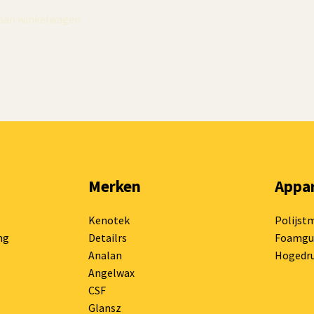
aan winkelwagen
Toevoegen aan winkelwagen
Merken
Appa
Kenotek
Polijst
ng
Detailrs
Foamgu
Analan
Hogedru
Angelwax
CSF
Glansz