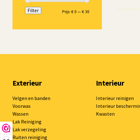
Toevoegen 
Filter
Min.
Max.
Prijs:
€ 0
—
€ 30
prijs
prijs
Exterieur
Interieur
Velgen en banden
Interieur reinigen
Voorwas
Interieur beschermi
Wassen
Kwasten
Lak Reiniging
Lak verzegeling
Ruiten reiniging