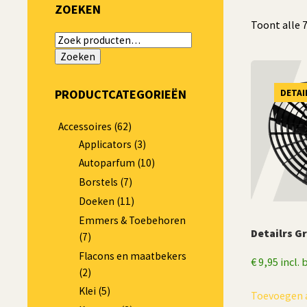
ZOEKEN
Toont alle 
Zoeken
naar:
Zoeken
PRODUCTCATEGORIEËN
DETAI
Accessoires
(62)
Applicators
(3)
Autoparfum
(10)
Borstels
(7)
Doeken
(11)
Emmers & Toebehoren
Detailrs G
(7)
Flacons en maatbekers
€
9,95
incl.
(2)
Klei
(5)
Toevoegen 