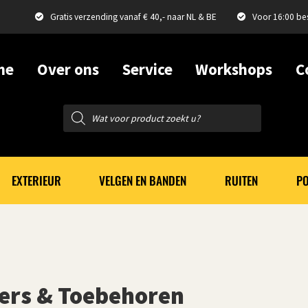
Gratis verzending vanaf € 40,- naar NL & BE
Voor 16:00 be
me
Over ons
Service
Workshops
C
Producten
zoeken
EXTERIEUR
VELGEN EN BANDEN
RUITEN
PO
rs & Toebehoren