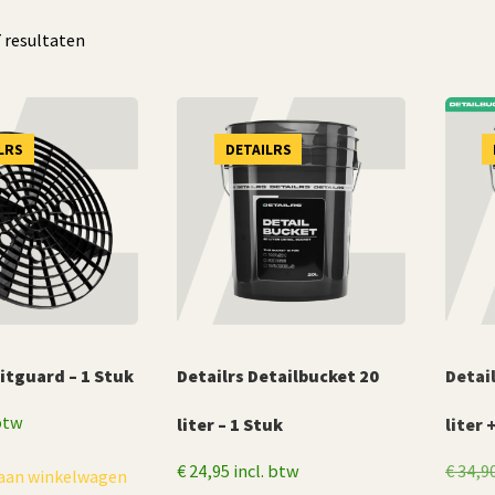
Gesorteerd
7 resultaten
op
populariteit
LRS
DETAILRS
ritguard – 1 Stuk
Detailrs Detailbucket 20
Detai
 btw
liter – 1 Stuk
liter 
€
24,95
incl. btw
€
34,9
aan winkelwagen