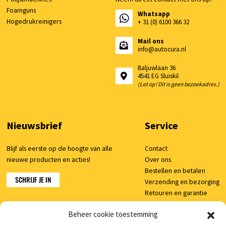
Foamguns
Whatsapp
Hogedrukreinigers
+ 31 (0) 6100 366 32
Mail ons
info@autocura.nl
Baljuwlaan 36
4541 EG Sluiskil
(Let op! Dit is geen bezoekadres.)
Nieuwsbrief
Service
Blijf als eerste op de hoogte van alle
Contact
nieuwe producten en acties!
Over ons
Bestellen en betalen
SCHRIJF JE IN
Verzending en bezorging
Retouren en garantie
Klachten
Beheer cookie toestemming
Veelgestelde vragen