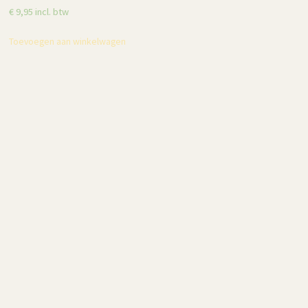
€
9,95
incl. btw
shampoo – 500 ml
€
14,95
incl. btw
Toevoegen aan winkelwagen
Toevoegen aan winkelwagen