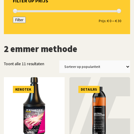
FILTER OP PRIJS
Filter
Min.
Max.
Prijs:
€ 0
—
€ 30
prijs
prijs
2 emmer methode
Gesorteerd
Toont alle 11 resultaten
op
populariteit
KENOTEK
DETAILRS