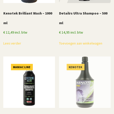
Kenotek Brilliant Wash – 1000
Detailrs Ultra Shampoo – 500
ml
ml
€
12,49
incl. btw
€
14,95
incl. btw
Lees verder
Toevoegen aan winkelwagen
MANIAC LINE
KENOTEK