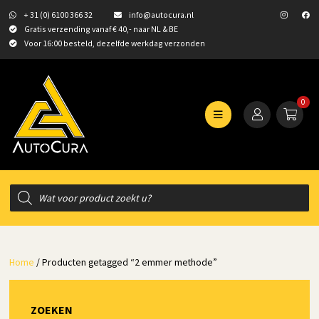
+ 31 (0) 6100 366 32
info@autocura.nl
Gratis verzending vanaf € 40,- naar NL & BE
Voor 16:00 besteld, dezelfde werkdag verzonden
0
Producten
zoeken
Home
/ Producten getagged “2 emmer methode”
ZOEKEN