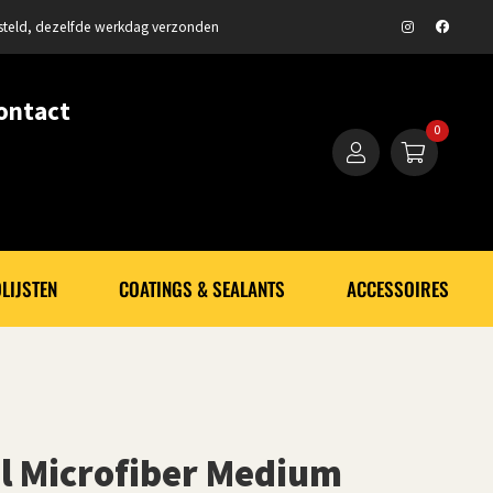
steld, dezelfde werkdag verzonden
ontact
0
LIJSTEN
COATINGS & SEALANTS
ACCESSOIRES
l Microfiber Medium