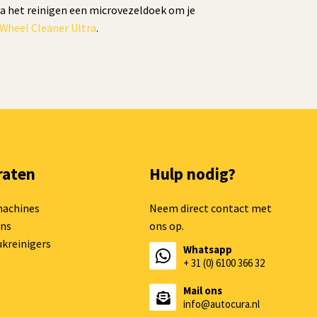
a het reinigen een microvezeldoek om je
Wheel Cleaner Ultra
.
raten
Hulp nodig?
machines
Neem direct contact met
ns
ons op.
kreinigers
Whatsapp
+ 31 (0) 6100 366 32
Mail ons
info@autocura.nl