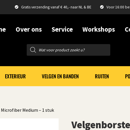
Gratis verzending vanaf € 40,- naar NL & BE
Voor 16:00 be
me
Over ons
Service
Workshops
C
Producten
zoeken
EXTERIEUR
VELGEN EN BANDEN
RUITEN
PO
 Microfiber Medium – 1 stuk
Velgenborste