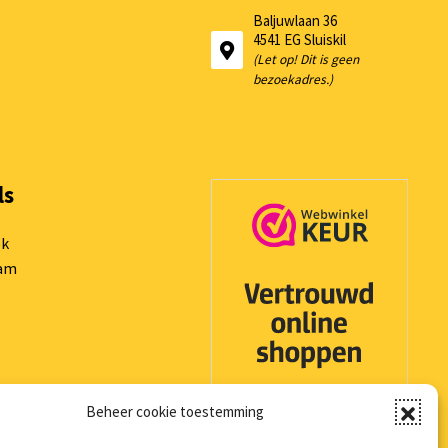
Baljuwlaan 36
4541 EG Sluiskil
(Let op! Dit is geen
bezoekadres.)
ls
ok
ram
Beheer cookie toestemming