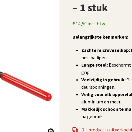
– 1 stuk
€
14,50
incl. btw
Belangrijkste kenmerken:
Zachte microvezelkop:
R
beschadigen.
Lange steel:
Beschermt j
grip.
Veelzijdig in gebruik:
Ges
deursponningen.
Veilig voor elk oppervla
aluminium en meer.
Makkelijk schoon te ma
na gebruik.
Dit product is uitverkocht