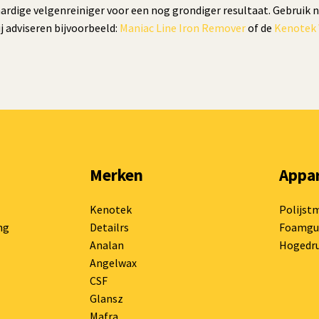
dige velgenreiniger voor een nog grondiger resultaat. Gebruik n
j adviseren bijvoorbeeld:
Maniac Line Iron Remover
of de
Kenotek 
Merken
Appa
Kenotek
Polijst
ng
Detailrs
Foamgu
Analan
Hogedru
Angelwax
CSF
Glansz
Mafra