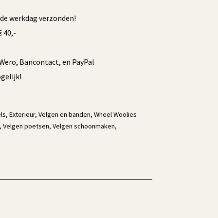
fde werkdag verzonden!
 40,-
/Wero, Bancontact, en PayPal
elijk!
ls
,
Exterieur
,
Velgen en banden
,
Wheel Woolies
,
Velgen poetsen
,
Velgen schoonmaken
,