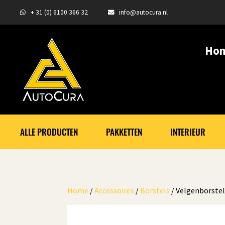
+ 31 (0) 6100 366 32
info@autocura.nl
Ho
ALLE PRODUCTEN
PAKKETTEN
INTERIEUR
Home
/
Accessoires
/
Borstels
/ Velgenborstel