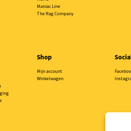
Maniac Line
The Rag Company
Shop
Socia
Mijn account
Facebo
Winkelwagen
Instag
n
rging
e