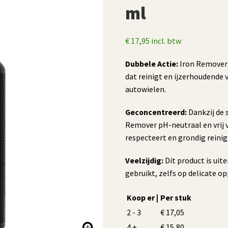
ml
€
17,95
incl. btw
Dubbele Actie:
Iron Remover i
dat reinigt en ijzerhoudende v
autowielen.
Geconcentreerd:
Dankzij de 
Remover pH-neutraal en vrij 
respecteert en grondig reinig
Veelzijdig:
Dit product is uit
gebruikt, zelfs op delicate o
Koop er |
Per stuk
2 - 3
€
17,05
4 +
€
15,80