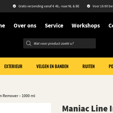
Gratis verzending vanaf € 40,- naar NL & BE
Voor 16:00 be
me
Over ons
Service
Workshops
C
Producten
zoeken
EXTERIEUR
VELGEN EN BANDEN
RUITEN
PO
on Remover – 1000 ml
Maniac Line 