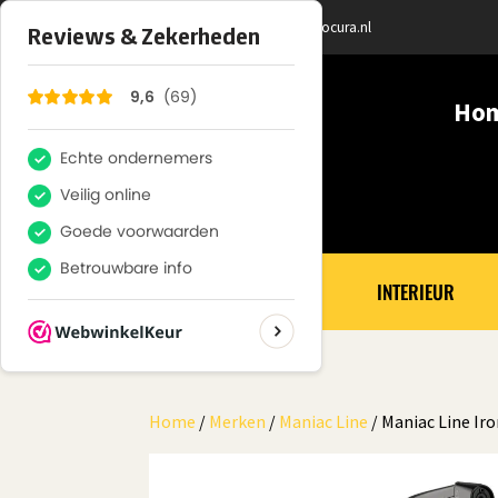
+ 31 (0) 6100 366 32
info@autocura.nl
Ho
ALLE PRODUCTEN
PAKKETTEN
INTERIEUR
Home
/
Merken
/
Maniac Line
/ Maniac Line Ir