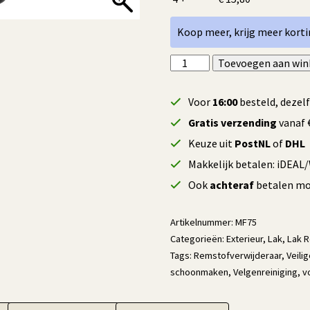
Koop meer, krijg meer korti
Maniac
Toevoegen aan wi
Line
Iron
Voor
16:00
besteld, dezel
Remover
Gratis verzending
vanaf €
-
Keuze uit
PostNL
of
DHL
1000
Makkelijk betalen: iDEAL
ml
aantal
Ook
achteraf
betalen mog
Artikelnummer:
MF75
Categorieën:
Exterieur
,
Lak
,
Lak R
Tags:
Remstofverwijderaar
,
Veili
schoonmaken
,
Velgenreiniging
,
v