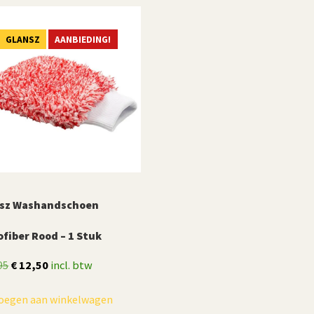
GLANSZ
AANBIEDING!
sz Washandschoen
ofiber Rood – 1 Stuk
Oorspronkelijke
Huidige
95
€
12,50
incl. btw
prijs
prijs
oegen aan winkelwagen
was:
is: