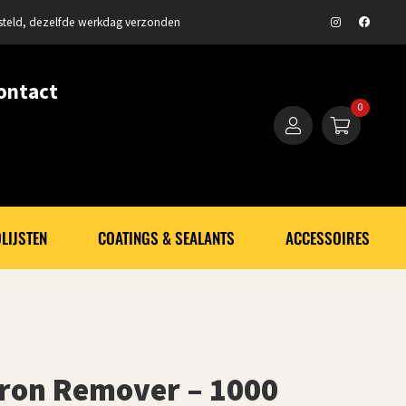
steld, dezelfde werkdag verzonden
ontact
0
LIJSTEN
COATINGS & SEALANTS
ACCESSOIRES
Iron Remover – 1000