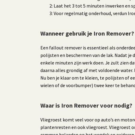
2: Laat het 3 tot 5 minuten inwerken en s
3: Voor regelmatig onderhoud, verdun Iro
Wanneer gebruik je Iron Remover?
Een fallout remover is essentieel als onderd
polijsten en beschermen van de lak. Nadat je d
enkele minuten zijn werk doen. Je zult zien d
daarna alles grondig af met voldoende water. 
Nu ben je klaar om te kleien, te polijsten of
wielen of de voorbumper) twee keer te behand
Waar is Iron Remover voor nodig?
Vliegroest komt veel voor op auto’s en motore
plantenresten en ook vliegroest. Vliegroest on
remmen belanden op het wegdek en oxideren, w