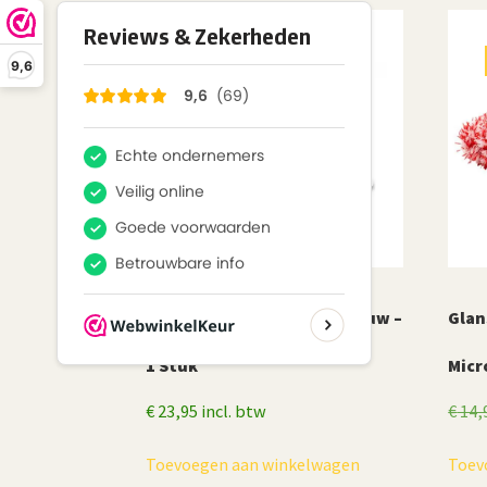
MAFRA
9,6
Mafra Clay Bar Medium, blauw –
Glan
1 Stuk
Micr
€
23,95
incl. btw
€
14,
Toevoegen aan winkelwagen
Toev