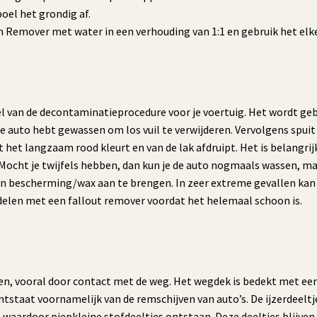
poel het grondig af.
n Remover met water in een verhouding van 1:1 en gebruik het elk
eel van de decontaminatieprocedure voor je voertuig. Het wordt g
e auto hebt gewassen om los vuil te verwijderen. Vervolgens spuit 
at het langzaam rood kleurt en van de lak afdruipt. Het is belang
Mocht je twijfels hebben, dan kun je de auto nogmaals wassen, maa
 een bescherming/wax aan te brengen. In zeer extreme gevallen kan
elen met een fallout remover voordat het helemaal schoon is.
n, vooral door contact met de weg. Het wegdek is bedekt met een l
tstaat voornamelijk van de remschijven van auto’s. De ijzerdeeltje
aardoor piepkleine stofdeeltjes ontstaan. Deze deeltjes blijven