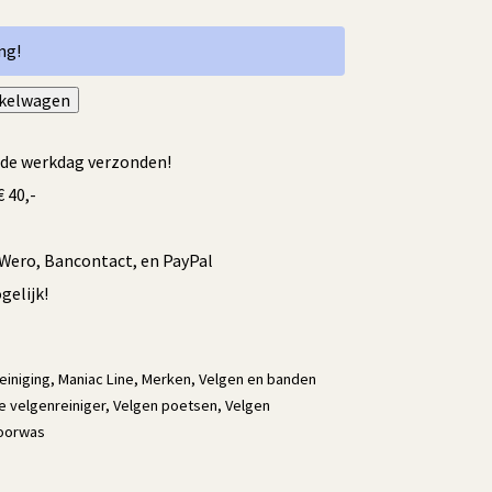
ng!
nkelwagen
Alternative:
fde werkdag verzonden!
 40,-
/Wero, Bancontact, en PayPal
elijk!
einiging
,
Maniac Line
,
Merken
,
Velgen en banden
ge velgenreiniger
,
Velgen poetsen
,
Velgen
oorwas