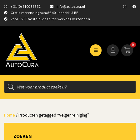
+ 31 (0) 6100 366 32
info@autocura.nl
Gratis verzending vanaf € 40,- naar NL & BE
Voor 16:00 besteld, dezelfde werkdag verzonden
0
Producten
zoeken
Home
/ Producten getagged “Velgenreiniging”
ZOEKEN