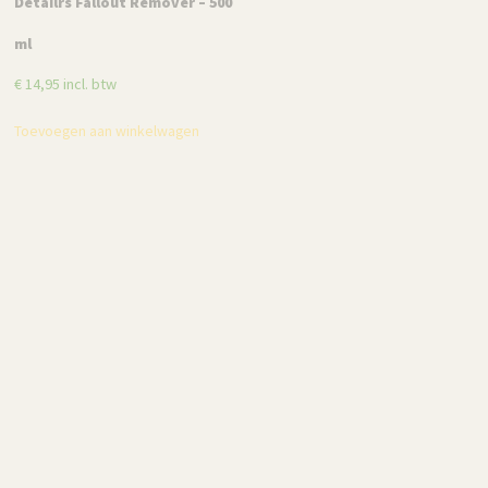
Detailrs Fallout Remover – 500
Maniac Line APC, All Purpose
ml
Cleaner – 500 ml
€
14,95
incl. btw
€
13,95
incl. btw
Toevoegen aan winkelwagen
Toevoegen aan winkelwagen