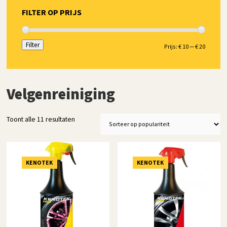
FILTER OP PRIJS
Filter
Min.
Max.
Prijs:
€ 10
—
€ 20
prijs
prijs
Velgenreiniging
Gesorteerd
Toont alle 11 resultaten
op
populariteit
KENOTEK
KENOTEK