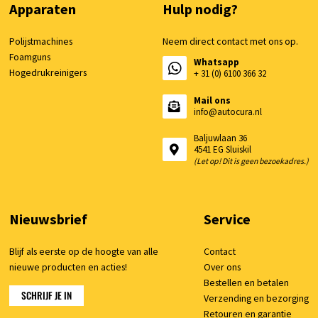
Apparaten
Hulp nodig?
Polijstmachines
Neem direct contact met ons op.
Foamguns
Whatsapp
Hogedrukreinigers
+ 31 (0) 6100 366 32
Mail ons
info@autocura.nl
Baljuwlaan 36
4541 EG Sluiskil
(Let op! Dit is geen bezoekadres.)
Nieuwsbrief
Service
Blijf als eerste op de hoogte van alle
Contact
nieuwe producten en acties!
Over ons
Bestellen en betalen
SCHRIJF JE IN
Verzending en bezorging
Retouren en garantie