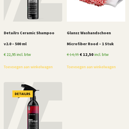
Detailrs Ceramic Shampoo
Glansz Washandschoen
v2.0 – 500 ml
Microfiber Rood – 1 Stuk
Oorspronkelijke
Huidige
€
22,95
incl. btw
€
14,95
€
12,50
incl. btw
prijs
prijs
Toevoegen aan winkelwagen
Toevoegen aan winkelwagen
was:
is:
€ 14,95.
€ 12,50.
DETAILRS