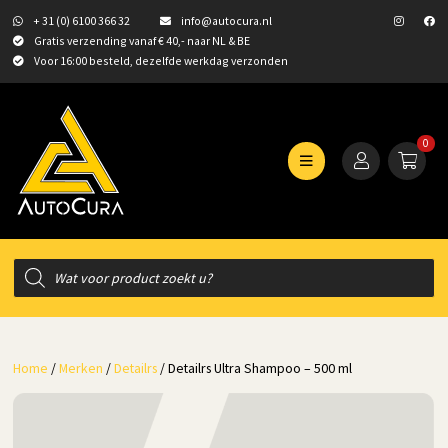
+ 31 (0) 6100 366 32
info@autocura.nl
Gratis verzending vanaf € 40,- naar NL & BE
Voor 16:00 besteld, dezelfde werkdag verzonden
0
Producten
zoeken
Home
/
Merken
/
Detailrs
/ Detailrs Ultra Shampoo – 500 ml