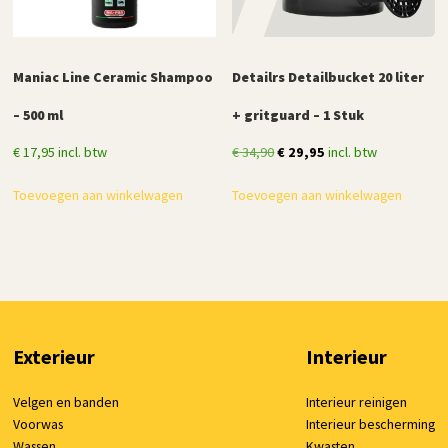
Maniac Line Ceramic Shampoo
Detailrs Detailbucket 20 liter
– 500 ml
+ gritguard – 1 Stuk
Oorspronkelijke
Huidige
€
17,95
incl. btw
€
34,90
€
29,95
incl. btw
prijs
prijs
Toevoegen aan winkelwagen
Toevoegen aan winkelwagen
was:
is:
€ 34,90.
€ 29,95.
Exterieur
Interieur
Velgen en banden
Interieur reinigen
Voorwas
Interieur bescherming
Wassen
Kwasten