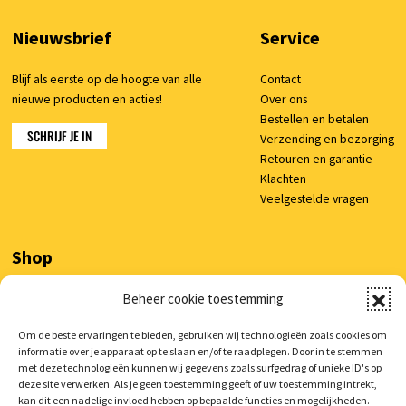
Nieuwsbrief
Service
Blijf als eerste op de hoogte van alle
Contact
nieuwe producten en acties!
Over ons
Bestellen en betalen
SCHRIJF JE IN
Verzending en bezorging
Retouren en garantie
Klachten
Veelgestelde vragen
Shop
Beheer cookie toestemming
Mijn account
Winkelwagen
Om de beste ervaringen te bieden, gebruiken wij technologieën zoals cookies om
informatie over je apparaat op te slaan en/of te raadplegen. Door in te stemmen
met deze technologieën kunnen wij gegevens zoals surfgedrag of unieke ID's op
deze site verwerken. Als je geen toestemming geeft of uw toestemming intrekt,
kan dit een nadelige invloed hebben op bepaalde functies en mogelijkheden.
© 2026 AutoCura
/
Privacy verklaring
/
Voorwaarden
/
Cookie beleid