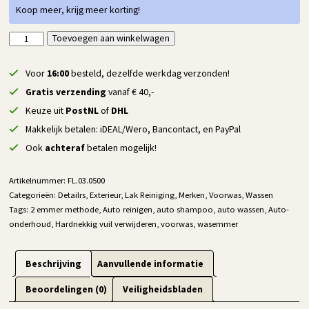
Koop meer, krijg meer korting!
Detailrs
Toevoegen aan winkelwagen
Alternative:
Ultra
Shampoo
Voor
16:00
besteld, dezelfde werkdag verzonden!
-
Gratis verzending
vanaf € 40,-
500
Keuze uit
PostNL
of
DHL
ml
Makkelijk betalen: iDEAL/Wero, Bancontact, en PayPal
aantal
Ook
achteraf
betalen mogelijk!
Artikelnummer:
FL.03.0500
Categorieën:
Detailrs
,
Exterieur
,
Lak Reiniging
,
Merken
,
Voorwas
,
Wassen
Tags:
2 emmer methode
,
Auto reinigen
,
auto shampoo
,
auto wassen
,
Auto-
onderhoud
,
Hardnekkig vuil verwijderen
,
voorwas
,
wasemmer
Beschrijving
Aanvullende informatie
Beoordelingen (0)
Veiligheidsbladen