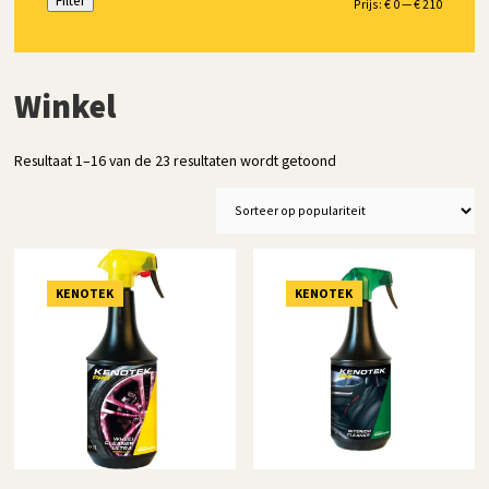
Filter
Min.
Max.
Prijs:
€ 0
—
€ 210
prijs
prijs
Winkel
Gesorteerd
Resultaat 1–16 van de 23 resultaten wordt getoond
op
populariteit
KENOTEK
KENOTEK