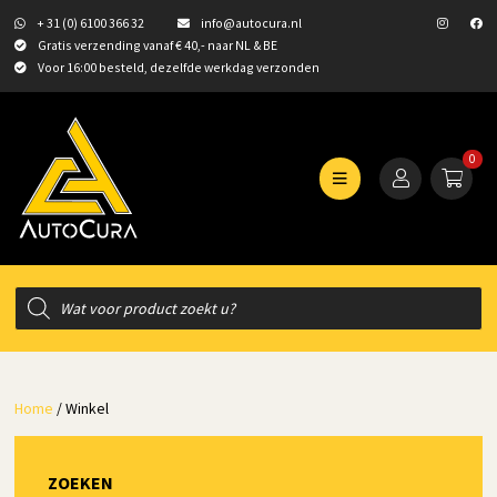
+ 31 (0) 6100 366 32
info@autocura.nl
Gratis verzending vanaf € 40,- naar NL & BE
Voor 16:00 besteld, dezelfde werkdag verzonden
0
Producten
zoeken
Home
/ Winkel
ZOEKEN