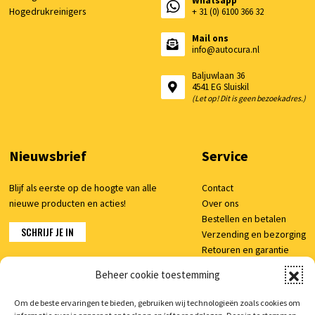
Whatsapp
Hogedrukreinigers
+ 31 (0) 6100 366 32
Mail ons
info@autocura.nl
Baljuwlaan 36
4541 EG Sluiskil
(Let op! Dit is geen bezoekadres.)
Nieuwsbrief
Service
Blijf als eerste op de hoogte van alle
Contact
nieuwe producten en acties!
Over ons
Bestellen en betalen
SCHRIJF JE IN
Verzending en bezorging
Retouren en garantie
Klachten
Beheer cookie toestemming
Veelgestelde vragen
Om de beste ervaringen te bieden, gebruiken wij technologieën zoals cookies om