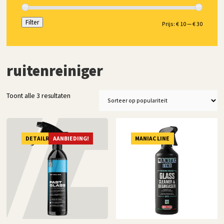
Filter
Min.
Max.
Prijs:
€ 10
—
€ 30
prijs
prijs
ruitenreiniger
Gesorteerd
Toont alle 3 resultaten
op
populariteit
DETAILRS
AANBIEDING!
MANIAC LINE