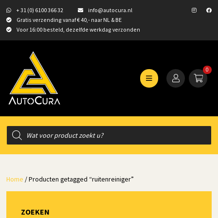
+ 31 (0) 6100 366 32
info@autocura.nl
Gratis verzending vanaf € 40,- naar NL & BE
Voor 16:00 besteld, dezelfde werkdag verzonden
0
Producten
zoeken
Home
/ Producten getagged “ruitenreiniger”
ZOEKEN