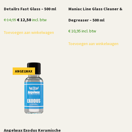
Detailrs Fast Glass – 500 ml
Maniac Line Glass Cleaner &
Oorspronkelijke
Huidige
€
14,95
€
12,50
incl. btw
Degreaser – 500 ml
prijs
prijs
€
10,95
incl. btw
Toevoegen aan winkelwagen
was:
is:
€ 14,95.
€ 12,50.
Toevoegen aan winkelwagen
ANGELWAX
Angelwax Exodus Keramische