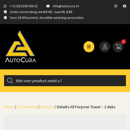
+ 31 (0) 6100 366 32
info@autocura.nl
Gratis verzending vanaf € 40,- naar NL & BE
Voor 16:00 besteld, dezelfde werkdag verzonden
0
Producten
zoeken
Home
/
Accessoires
/
Doeken
/ Detailrs All Purpose Towel – 2 stuks