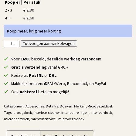
Koop er |
Per stuk
2 - 3
€
2,80
4 +
€
2,60
Koop meer, krijg meer korting!
Detailrs
Toevoegen aan winkelwagen
Alternative:
All
Purpose
Voor
16:00
besteld, dezelfde werkdag verzonden!
Towel
Gratis verzending
vanaf € 40,-
-
Keuze uit
PostNL
of
DHL
2
Makkelijk betalen: iDEAL/Wero, Bancontact, en PayPal
stuks
aantal
Ook
achteraf
betalen mogelijk!
Categorieën:
Accessoires
,
Detailrs
,
Doeken
,
Merken
,
Microvezeldoek
Tags:
droogdoek
,
interieur cleaner
,
interieur reinigen
,
interieurdoek
,
microfiberdoek
,
microfibertowel
,
microvezeldoek