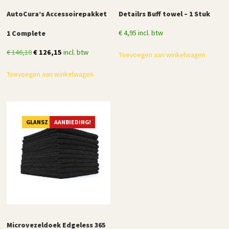
AutoCura’s Accessoirepakket
Detailrs Buff towel – 1 Stuk
€
4,95
incl. btw
1 Complete
Oorspronkelijke
Huidige
€
146,10
€
126,15
incl. btw
Toevoegen aan winkelwagen
prijs
prijs
Toevoegen aan winkelwagen
was:
is:
€ 146,10.
€ 126,15.
GLANSZ
AANBIEDING!
Microvezeldoek Edgeless 365