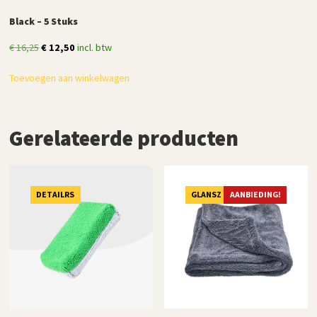
Black – 5 Stuks
Oorspronkelijke
Huidige
€
16,25
€
12,50
incl. btw
prijs
prijs
Toevoegen aan winkelwagen
was:
is:
€ 16,25.
€ 12,50.
Gerelateerde producten
DETAILRS
GLANSZ
AANBIEDING!