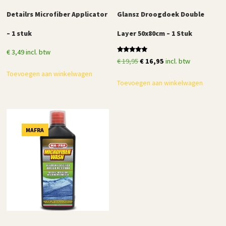
Detailrs Microfiber Applicator
Glansz Droogdoek Double
– 1 stuk
Layer 50x80cm – 1 Stuk
€
3,49
incl. btw
Gewaardeerd
Oorspronkelijke
Huidige
€
19,95
€
16,95
incl. btw
5.00
uit 5
prijs
prijs
Toevoegen aan winkelwagen
Toevoegen aan winkelwagen
was:
is:
€ 19,95.
€ 16,95.
MAFRA