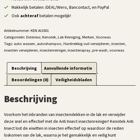
Makkelijk betalen: iDEAL/Wero, Bancontact, en PayPal
Ook
achteraf
betalen mogelijk!
Artikelnummer:
KEN AI1001
Categorieën:
Exterieur
,
Kenotek
,
Lak Reiniging
,
Merken
,
Voorwas
Tags:
auto wassen
,
autoshampoo
,
Hardnekkig vuil verwijderen
,
insecten
,
insecten verwijderen
,
insectenreiniger
,
insectenspray
,
pre-wash
,
voorwas
Beschrijving
Aanvullende informatie
Beoordelingen (0)
Veiligheidsbladen
Beschrijving
Voorkom het inbranden van insectenvlekken in de lak en verwijder
deze snel en effectief met de Anti Insect insectenreiniger! Kenotek Anti
Insect lost de eiwitten in insecten effectief op waardoor de resten
loskomen van de lak, waarna je het gemakkelijk en veilig kunt