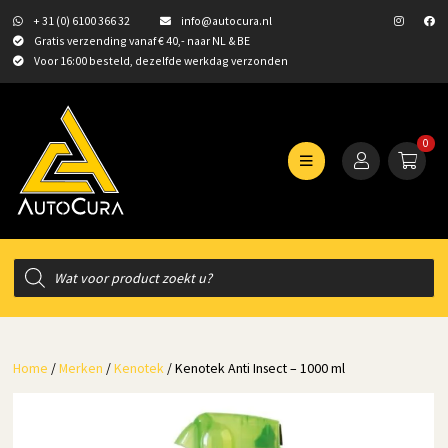
+ 31 (0) 6100 366 32
info@autocura.nl
Gratis verzending vanaf € 40,- naar NL & BE
Voor 16:00 besteld, dezelfde werkdag verzonden
0
Producten
zoeken
Home
/
Merken
/
Kenotek
/ Kenotek Anti Insect – 1000 ml