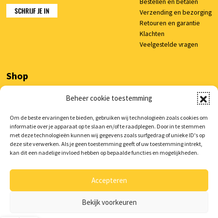
Bestellen en betalen
SCHRIJF JE IN
Verzending en bezorging
Retouren en garantie
Klachten
Veelgestelde vragen
Shop
Beheer cookie toestemming
Mijn account
Winkelwagen
Om de beste ervaringen te bieden, gebruiken wij technologieën zoals cookies om
informatie over je apparaat op te slaan en/of te raadplegen. Door in te stemmen
met deze technologieën kunnen wij gegevens zoals surfgedrag of unieke ID's op
deze site verwerken. Als je geen toestemming geeft of uw toestemming intrekt,
kan dit een nadelige invloed hebben op bepaalde functies en mogelijkheden.
© 2026 AutoCura
/
Privacy verklaring
/
Voorwaarden
/
Cookie beleid
/
Realisatie:
Searacon
Accepteren
Bekijk voorkeuren