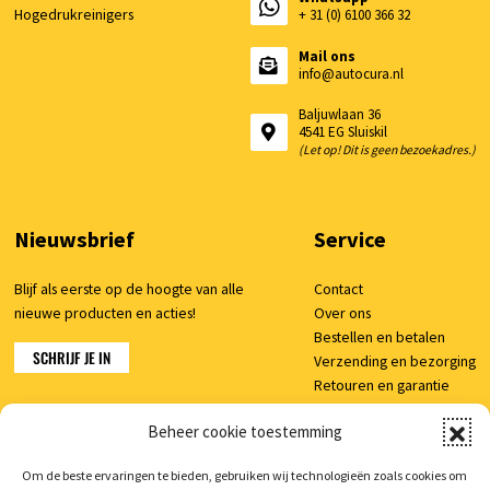
Hogedrukreinigers
+ 31 (0) 6100 366 32
Mail ons
info@autocura.nl
Baljuwlaan 36
4541 EG Sluiskil
(Let op! Dit is geen bezoekadres.)
Nieuwsbrief
Service
Blijf als eerste op de hoogte van alle
Contact
nieuwe producten en acties!
Over ons
Bestellen en betalen
SCHRIJF JE IN
Verzending en bezorging
Retouren en garantie
Klachten
Beheer cookie toestemming
Veelgestelde vragen
Om de beste ervaringen te bieden, gebruiken wij technologieën zoals cookies om