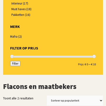
Interieur
(17)
Must haves
(18)
Pakketten
(16)
MERK
Mafra
(2)
FILTER OP PRIJS
Filter
Min.
Max.
Prijs:
€ 0
—
€ 10
prijs
prijs
Flacons en maatbekers
Gesorteerd
Toont alle 2 resultaten
op