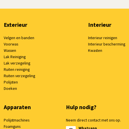
Deze
Deze
optie
optie
kan
kan
Exterieur
Interieur
gekozen
gekozen
worden
worden
op
op
Velgen en banden
Interieur reinigen
de
de
Voorwas
Interieur bescherming
productpagina
productpagina
Wassen
Kwasten
Lak Reiniging
Lak verzegeling
Ruiten reiniging
Ruiten verzegeling
Polijsten
Doeken
Apparaten
Hulp nodig?
Polijstmachines
Neem direct contact met ons op.
Foamguns
Whatsapp