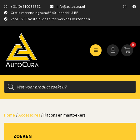
+ 31 (0) 6100 366 32
info@autocura.nl
Gratis verzending vanaf € 40,- naar NL & BE
Voor 16:00 besteld, dezelfde werkdag verzonden
0
Producten
zoeken
Home
/
Accessoires
/ Flacons en maatbekers
ZOEKEN