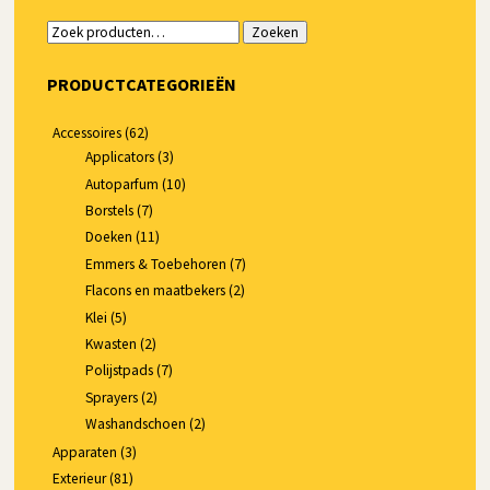
Zoeken
Zoeken
naar:
PRODUCTCATEGORIEËN
Accessoires
(62)
Applicators
(3)
Autoparfum
(10)
Borstels
(7)
Doeken
(11)
Emmers & Toebehoren
(7)
Flacons en maatbekers
(2)
Klei
(5)
Kwasten
(2)
Polijstpads
(7)
Sprayers
(2)
Washandschoen
(2)
Apparaten
(3)
Exterieur
(81)