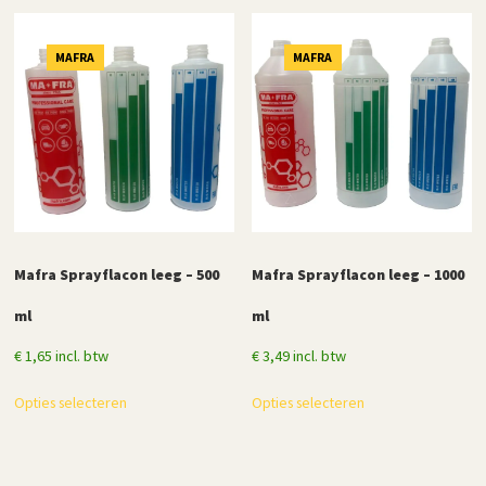
populariteit
MAFRA
MAFRA
Mafra Sprayflacon leeg – 500
Mafra Sprayflacon leeg – 1000
ml
ml
€
1,65
incl. btw
€
3,49
incl. btw
Dit
Dit
Opties selecteren
Opties selecteren
product
product
heeft
heeft
meerdere
meerdere
variaties.
variaties.