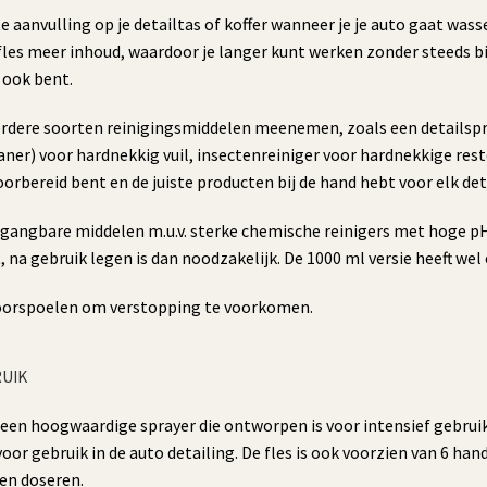
e aanvulling op je detailtas of koffer wanneer je je auto gaat was
fles meer inhoud, waardoor je langer kunt werken zonder steeds bi
 ook bent.
erdere soorten reinigingsmiddelen meenemen, zoals een detailspr
ner) voor hardnekkig vuil, insectenreiniger voor hardnekkige rest
voorbereid bent en de juiste producten bij de hand hebt voor elk det
t gangbare middelen m.u.v. sterke chemische reinigers met hoge p
na gebruik legen is dan noodzakelijk. De 1000 ml versie heeft wel 
k doorspoelen om verstopping te voorkomen.
RUIK
 een hoogwaardige sprayer die ontworpen is voor intensief gebruik
or gebruik in de auto detailing. De fles is ook voorzien van 6 ha
en doseren.