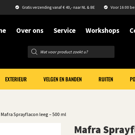
Gratis verzending vanaf € 40,- naar NL & BE
Voor 16:00 be
me
Over ons
Service
Workshops
C
Producten
zoeken
EXTERIEUR
VELGEN EN BANDEN
RUITEN
PO
 Mafra Sprayflacon leeg – 500 ml
Mafra Sprayf