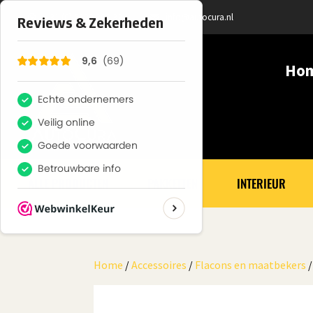
+ 31 (0) 6100 366 32
info@autocura.nl
Ho
ALLE PRODUCTEN
PAKKETTEN
INTERIEUR
Home
/
Accessoires
/
Flacons en maatbekers
/