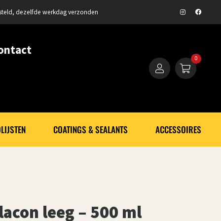
steld, dezelfde werkdag verzonden
ontact
0
LIJSTEN
COATINGS & SEALANTS
ACCESSOIRES
lacon leeg – 500 ml