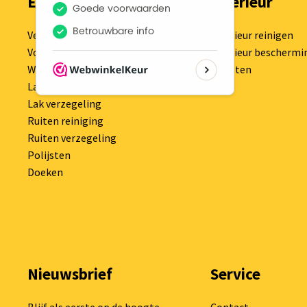
Exterieur
Interieur
Velgen en banden
Interieur reinigen
Voorwas
Interieur beschermi
Wassen
Kwasten
Lak Reiniging
Lak verzegeling
Ruiten reiniging
Ruiten verzegeling
Polijsten
Doeken
Nieuwsbrief
Service
Blijf als eerste op de hoogte
Contact