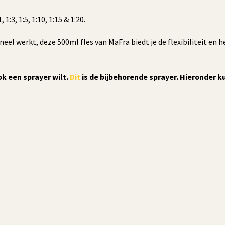
1:3, 1:5, 1:10, 1:15 & 1:20.
neel werkt, deze 500ml fles van MaFra biedt je de flexibiliteit en
ook een sprayer wilt.
Dit
is de bijbehorende sprayer. Hieronder 
…