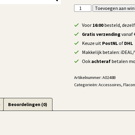
Mafra
Toevoegen aan wi
Sprayflacon
leeg
Voor
16:00
besteld, dezel
-
Gratis verzending
vanaf €
500
Keuze uit
PostNL
of
DHL
ml
Makkelijk betalen: iDEAL
aantal
Ook
achteraf
betalen mog
Artikelnummer:
A0248B
Categorieën:
Accessoires
,
Flaco
e
Beoordelingen (0)