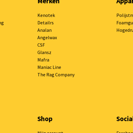
Merken
Appa
Kenotek
Polijst
ng
Detailrs
Foamgu
Analan
Hogedru
Angelwax
CSF
Glansz
Mafra
Maniac Line
The Rag Company
Shop
Socia
Mijn account
Facebo