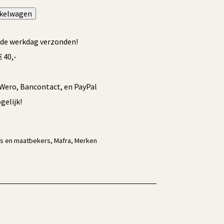
nkelwagen
Alternative:
fde werkdag verzonden!
 40,-
/Wero, Bancontact, en PayPal
elijk!
ns en maatbekers
,
Mafra
,
Merken