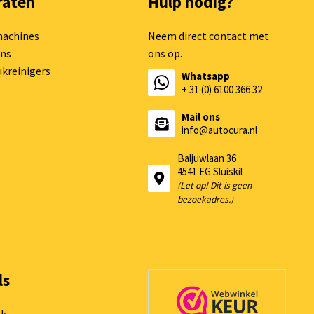
raten
Hulp nodig?
machines
Neem direct contact met
ns
ons op.
kreinigers
Whatsapp
+ 31 (0) 6100 366 32
Mail ons
info@autocura.nl
Baljuwlaan 36
4541 EG Sluiskil
(Let op! Dit is geen
bezoekadres.)
ls
ok