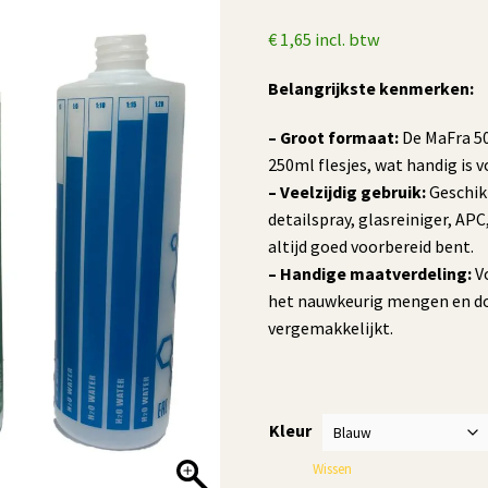
€
1,65
incl. btw
Belangrijkste kenmerken:
– Groot formaat:
De MaFra 50
250ml flesjes, wat handig is 
– Veelzijdig gebruik:
Geschikt
detailspray, glasreiniger, APC
altijd goed voorbereid bent.
– Handige maatverdeling:
Vo
het nauwkeurig mengen en do
vergemakkelijkt.
Kleur
Wissen