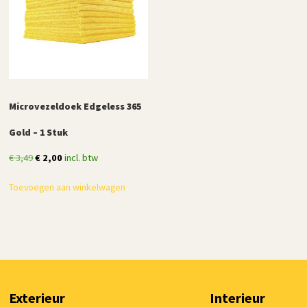
Microvezeldoek Edgeless 365
Gold – 1 Stuk
Oorspronkelijke
Huidige
€
3,49
€
2,00
incl. btw
prijs
prijs
Toevoegen aan winkelwagen
was:
is:
€ 3,49.
€ 2,00.
Exterieur
Interieur