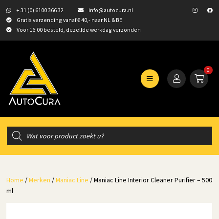
+ 31 (0) 6100 366 32
info@autocura.nl
Gratis verzending vanaf € 40,- naar NL & BE
Voor 16:00 besteld, dezelfde werkdag verzonden
0
Producten
zoeken
Home
/
Merken
/
Maniac Line
/ Maniac Line Interior Cleaner Purifier – 500
ml