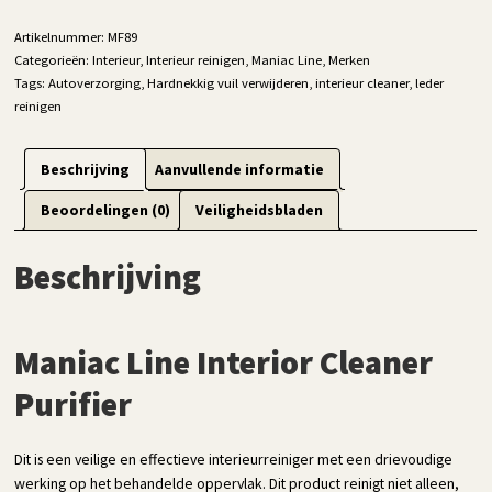
aantal
Artikelnummer:
MF89
Categorieën:
Interieur
,
Interieur reinigen
,
Maniac Line
,
Merken
Tags:
Autoverzorging
,
Hardnekkig vuil verwijderen
,
interieur cleaner
,
leder
reinigen
Beschrijving
Aanvullende informatie
Beoordelingen (0)
Veiligheidsbladen
Beschrijving
Maniac Line Interior Cleaner
Purifier
Dit is een veilige en effectieve interieurreiniger met een drievoudige
werking op het behandelde oppervlak. Dit product reinigt niet alleen,