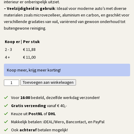
interieur er onberispelijk uitziet.
– Veelzijdigheid in gebruik
: Ideaal voor moderne auto’s met diverse
materialen zoals microvezelleer, aluminium en carbon, en geschikt voor
verschillende gradaties van vuil, variërend van gewoon onderhoud tot
buitengewone reiniging.
Koop er |
Per stuk
2 - 3
€
11,88
4 +
€
11,00
Koop meer, krijg meer korting!
Maniac
Toevoegen aan winkelwagen
Alternative:
Line
Interior
Voor
16:00
besteld, dezelfde werkdag verzonden!
Cleaner
Gratis verzending
vanaf € 40,-
Purifier
Keuze uit
PostNL
of
DHL
-
Makkelijk betalen: iDEAL/Wero, Bancontact, en PayPal
500
ml
Ook
achteraf
betalen mogelijk!