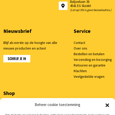
Baljuwlaan 36
4541 EG Sluiskil
(Let op! Dit is geen bezoekadres.)
Nieuwsbrief
Service
Blijf als eerste op de hoogte van alle
Contact
nieuwe producten en acties!
Over ons
Bestellen en betalen
SCHRIJF JE IN
Verzending en bezorging
Retouren en garantie
Klachten
Veelgestelde vragen
Shop
Beheer cookie toestemming
Mijn account
Winkelwagen
Om de beste ervaringen te bieden, gebruiken wij technologieën zoals cookies om