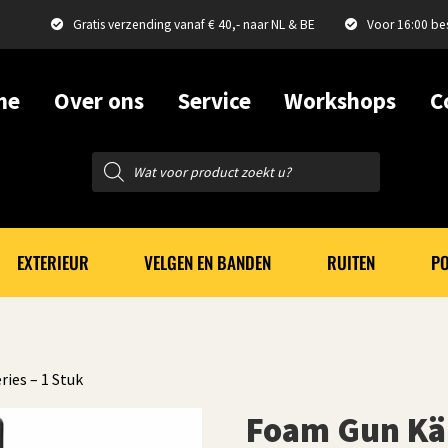
Gratis verzending vanaf € 40,- naar NL & BE
Voor 16:00 be
me
Over ons
Service
Workshops
C
Producten
zoeken
EXTERIEUR
VELGEN EN BANDEN
RUITEN
PO
ies – 1 Stuk
Foam Gun Kär