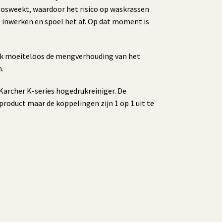
l losweekt, waardoor het risico op waskrassen
t inwerken en spoel het af. Op dat moment is
ook moeiteloos de mengverhouding van het
m.
archer K-series hogedrukreiniger. De
product maar de koppelingen zijn 1 op 1 uit te