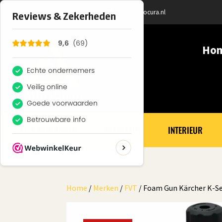
+ 31 (0) 6100 366 32
info@autocura.nl
Ho
ALLE PRODUCTEN
PAKKETTEN
INTERIEUR
Home
/
Merken
/
FVT
/ Foam Gun Kärcher K-Ser