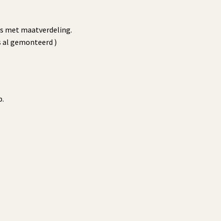
es met maatverdeling.
s al gemonteerd )
p.
…