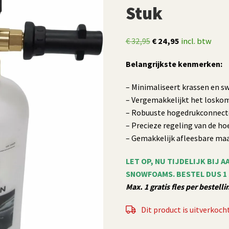
Stuk
Oorspronkelijke
Huidige
€
32,95
€
24,95
incl. btw
prijs
prijs
Belangrijkste kenmerken:
was:
is:
€ 32,95.
€ 24,95.
– Minimaliseert krassen en sw
– Vergemakkelijkt het loskom
– Robuuste hogedrukconnector
– Precieze regeling van de ho
– Gemakkelijk afleesbare ma
LET OP, NU TIJDELIJK BIJ A
SNOWFOAMS
. BESTEL DUS 1
Max. 1 gratis fles per bestelli
Dit product is uitverkocht