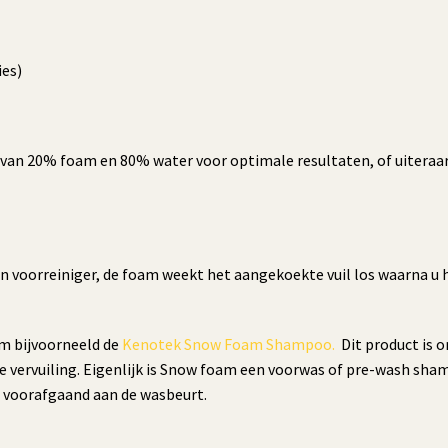
ies)
an 20% foam en 80% water voor optimale resultaten, of uiteraar
oorreiniger, de foam weekt het aangekoekte vuil los waarna u he
m bijvoorneeld de
Kenotek Snow Foam Shampoo.
Dit product is 
e vervuiling. Eigenlijk is Snow foam een voorwas of pre-wash sha
g voorafgaand aan de wasbeurt.