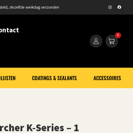
steld, dezelfde werkdag verzonden
ontact
0
LIJSTEN
COATINGS & SEALANTS
ACCESSOIRES
cher K-Series – 1