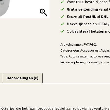
Voor
16:00
besteld, dezel
Gratis verzending
vanaf €
Keuze uit
PostNL
of
DHL
Makkelijk betalen: iDEAL
Ook
achteraf
betalen mog
Artikelnummer:
FVT-FG01
Categorieën:
Accessoires
,
Appar
Tags:
Auto reinigen
,
auto wassen
vuil verwijderen
,
pre-wash
,
snow 
e
Beoordelingen (0)
eries, die het foamproduct effectief aanzuigt via het venturi-eff