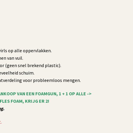
irls op alle oppervlakken.
en van vuil.
 (geen snel brekend plastic).
eveelheid schuim.
atverdeling voor probleemloos mengen.
ANKOOP VAN EEN FOAMGUN, 1 + 1 OP ALLE ->
 FLES FOAM, KRIJG ER 2!
ng.
.