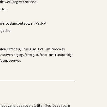
fde werkdag verzonden!
 40,-
/Wero, Bancontact, en PayPal
elijk!
aten
,
Exterieur
,
Foamguns
,
FVT
,
Sale
,
Voorwas
,
Autoverzorging
,
foam gun
,
foam lans
,
Hardnekkig
foam
,
voorwas
ect vanuit de royale 1 liter fles. Deze foam