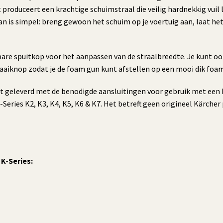
t produceert een krachtige schuimstraal die veilig hardnekkig vui
an is simpel: breng gewoon het schuim op je voertuig aan, laat he
bare spuitkop voor het aanpassen van de straalbreedte. Je kunt 
aaiknop zodat je de foam gun kunt afstellen op een mooi dik foa
 geleverd met de benodigde aansluitingen voor gebruik met een K
eries K2, K3, K4, K5, K6 & K7. Het betreft geen origineel Kärcher 
K-Series: