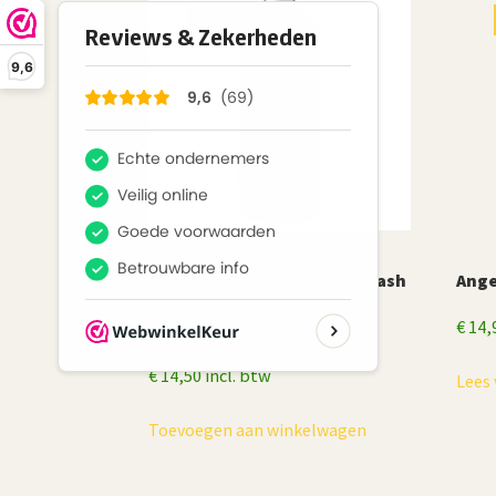
MANIAC LINE
9,6
Maniac Line Foam Gun Prewash
Ange
€
14,
– 1000 ml
€
14,50
incl. btw
Lees 
Toevoegen aan winkelwagen