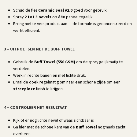
Schud de fles
Ceramic Seal v2.0
goed voor gebruik.
Spray
2 tot 3 nevels
op één paneel tegelijk.
Breng niet te veel product aan — de formule is geconcentreerd en
werkt efficiënt.
3 – UITPOETSEN MET DE BUFF TOWEL
Gebruik de
Buff Towel (550 GSM)
om de spray gelijkmatig te
verdelen.
Werk in rechte banen en met lichte druk.
Draai de doek regelmatig om naar een schone zijde om een
streeploze
finish te krijgen.
4 – CONTROLEER HET RESULTAAT
Kijk of er nog lichte nevel of waas zichtbaar is.
Ga hier met de schone kant van de
Buff Towel
nogmaals zacht
overheen.