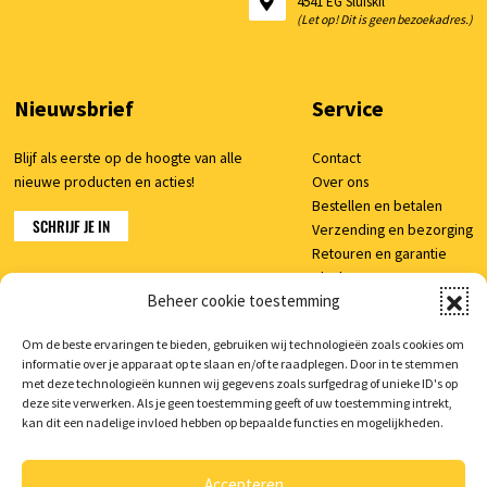
4541 EG Sluiskil
(Let op! Dit is geen bezoekadres.)
Nieuwsbrief
Service
Blijf als eerste op de hoogte van alle
Contact
nieuwe producten en acties!
Over ons
Bestellen en betalen
SCHRIJF JE IN
Verzending en bezorging
Retouren en garantie
Klachten
Beheer cookie toestemming
Veelgestelde vragen
Om de beste ervaringen te bieden, gebruiken wij technologieën zoals cookies om
informatie over je apparaat op te slaan en/of te raadplegen. Door in te stemmen
Shop
met deze technologieën kunnen wij gegevens zoals surfgedrag of unieke ID's op
deze site verwerken. Als je geen toestemming geeft of uw toestemming intrekt,
Mijn account
kan dit een nadelige invloed hebben op bepaalde functies en mogelijkheden.
Winkelwagen
Accepteren