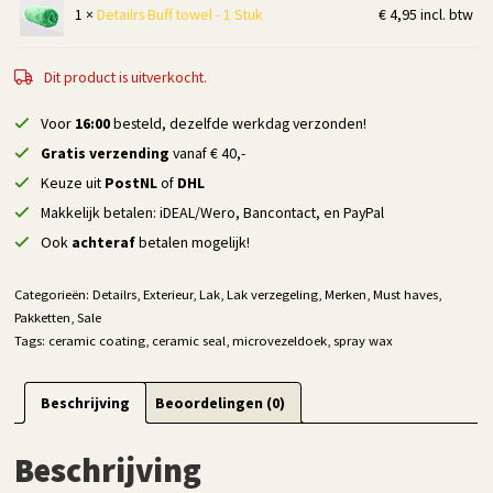
1 ×
Detailrs Buff towel - 1 Stuk
€
4,95
incl. btw
Dit product is uitverkocht.
Voor
16:00
besteld, dezelfde werkdag verzonden!
Gratis verzending
vanaf € 40,-
Keuze uit
PostNL
of
DHL
Makkelijk betalen: iDEAL/Wero, Bancontact, en PayPal
Ook
achteraf
betalen mogelijk!
Categorieën:
Detailrs
,
Exterieur
,
Lak
,
Lak verzegeling
,
Merken
,
Must haves
,
Pakketten
,
Sale
Tags:
ceramic coating
,
ceramic seal
,
microvezeldoek
,
spray wax
Beschrijving
Beoordelingen (0)
Beschrijving