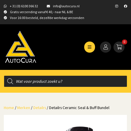
+ 31 (0) 6100 366 32
info@autocura.nl
Gratis verzending vanaf € 40,- naar NL & BE
Voor 16:00 besteld, dezelfde werkdag verzonden
0
Producten
zoeken
Home
/
Merken
/
Detailrs
/ Detailrs Ceramic Seal & Buff Bundel