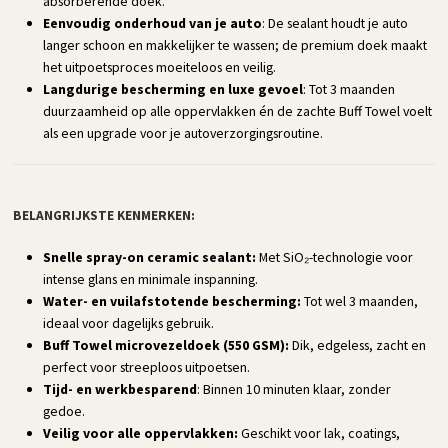
absorberende doek.
Eenvoudig onderhoud van je auto
: De sealant houdt je auto
langer schoon en makkelijker te wassen; de premium doek maakt
het uitpoetsproces moeiteloos en veilig.
Langdurige bescherming en luxe gevoel
: Tot 3 maanden
duurzaamheid op alle oppervlakken én de zachte Buff Towel voelt
als een upgrade voor je autoverzorgingsroutine.
BELANGRIJKSTE KENMERKEN:
Snelle spray-on ceramic sealant:
Met SiO₂-technologie voor
intense glans en minimale inspanning.
Water- en vuilafstotende bescherming:
Tot wel 3 maanden,
ideaal voor dagelijks gebruik.
Buff Towel microvezeldoek (550 GSM):
Dik, edgeless, zacht en
perfect voor streeploos uitpoetsen.
Tijd- en werkbesparend
: Binnen 10 minuten klaar, zonder
gedoe.
Veilig voor alle oppervlakken:
Geschikt voor lak, coatings,