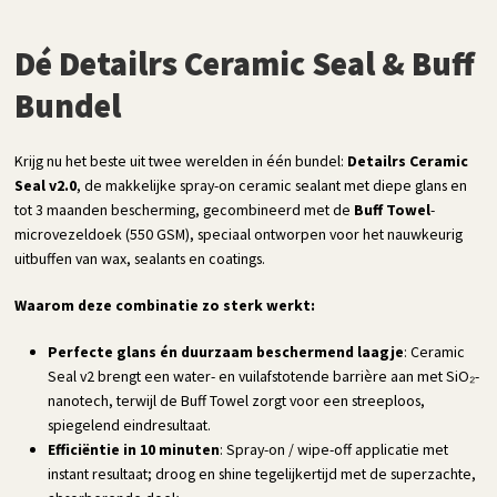
Dé Detailrs Ceramic Seal & Buff
Bundel
Krijg nu het beste uit twee werelden in één bundel:
Detailrs Ceramic
Seal v2.0
, de makkelijke spray-on ceramic sealant met diepe glans en
tot 3 maanden bescherming, gecombineerd met de
Buff Towel
-
microvezeldoek (550 GSM), speciaal ontworpen voor het nauwkeurig
uitbuffen van wax, sealants en coatings.
Waarom deze combinatie zo sterk werkt:
Perfecte glans én duurzaam beschermend laagje
: Ceramic
Seal v2 brengt een water- en vuilafstotende barrière aan met SiO₂-
nanotech, terwijl de Buff Towel zorgt voor een streeploos,
spiegelend eindresultaat.
Efficiëntie in 10 minuten
: Spray-on / wipe-off applicatie met
instant resultaat; droog en shine tegelijkertijd met de superzachte,