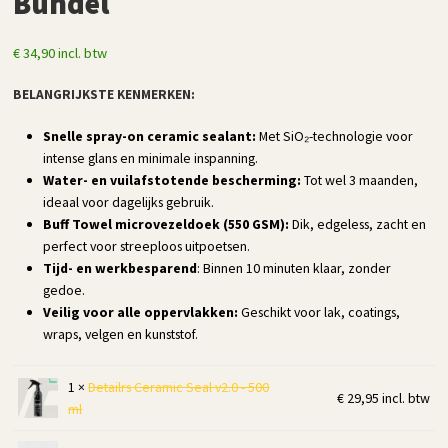
Bundel
€
34,90
incl. btw
BELANGRIJKSTE KENMERKEN:
Snelle spray-on ceramic sealant:
Met SiO₂-technologie voor
intense glans en minimale inspanning.
Water- en vuilafstotende bescherming:
Tot wel 3 maanden,
ideaal voor dagelijks gebruik.
Buff Towel microvezeldoek (550 GSM):
Dik, edgeless, zacht en
perfect voor streeploos uitpoetsen.
Tijd- en werkbesparend
: Binnen 10 minuten klaar, zonder
gedoe.
Veilig voor alle oppervlakken:
Geschikt voor lak, coatings,
wraps, velgen en kunststof.
1 ×
Detailrs Ceramic Seal v2.0 - 500
€
29,95
incl. btw
ml