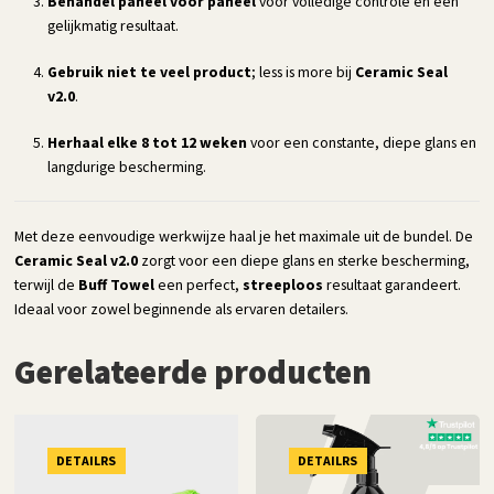
Behandel paneel voor paneel
voor volledige controle en een
gelijkmatig resultaat.
Gebruik niet te veel product
; less is more bij
Ceramic Seal
v2.0
.
Herhaal elke 8 tot 12 weken
voor een constante, diepe glans en
langdurige bescherming.
Met deze eenvoudige werkwijze haal je het maximale uit de bundel. De
Ceramic Seal v2.0
zorgt voor een diepe glans en sterke bescherming,
terwijl de
Buff Towel
een perfect,
streeploos
resultaat garandeert.
Ideaal voor zowel beginnende als ervaren detailers.
Gerelateerde producten
DETAILRS
DETAILRS