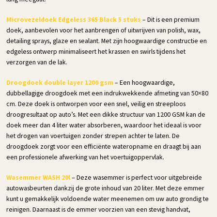
Microvezeldoek Edgeless 365 Black 5 stuks
– Dit is een premium
doek, aanbevolen voor het aanbrengen of uitwrijven van polish, wax,
detailing sprays, glaze en sealant. Met zijn hoogwaardige constructie en
edgeless ontwerp minimaliseert het krassen en swirls tijdens het
verzorgen van de lak.
Droogdoek double layer 1200 gsm
– Een hoogwaardige,
dubbellagige droogdoek met een indrukwekkende afmeting van 50×80
cm. Deze doek is ontworpen voor een snel, veilig en streeploos
droogresultaat op auto’s. Met een dikke structuur van 1200 GSM kan de
doek meer dan 4 liter water absorberen, waardoor het ideaal is voor
het drogen van voertuigen zonder strepen achter te laten. De
droogdoek zorgt voor een efficiënte wateropname en draagt bij aan
een professionele afwerking van het voertuigoppervlak.
Wasemmer WASH 20l
– Deze wasemmer is perfect voor uitgebreide
autowasbeurten dankzij de grote inhoud van 20 liter. Met deze emmer
kunt u gemakkelijk voldoende water meenemen om uw auto grondig te
reinigen. Daarnaast is de emmer voorzien van een stevig handvat,