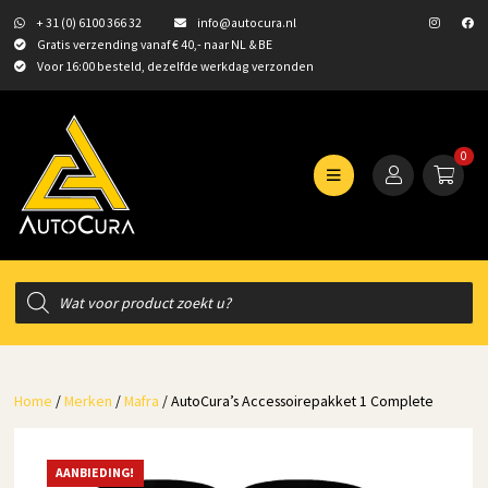
+ 31 (0) 6100 366 32
info@autocura.nl
Gratis verzending vanaf € 40,- naar NL & BE
Voor 16:00 besteld, dezelfde werkdag verzonden
0
Producten
zoeken
Home
/
Merken
/
Mafra
/ AutoCura’s Accessoirepakket 1 Complete
AANBIEDING!