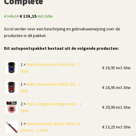
Complete
Oorspronkelijke
Huidige
€
146,10
€
126,15
incl. btw
prijs
prijs
Scrol verder voor een beschrijving en gebruiksaanwijzing over de
was:
is:
producten in dit pakket.
€ 146,10.
€ 126,15.
Dit autopoetspakket bestaat uit de volgende producten:
1 ×
Mafra Wasemmer WASH 20L - 1
€
16,95
incl. btw
Stuk
1 ×
Mafra Wasemmer RINSE 20L - 1
€
16,95
incl. btw
Stuk
2 ×
Mafra Gritguard inlegrooster - 1
€
29,90
incl. btw
Stuk
1 ×
Interieurkwast, MaFra White 16
€
13,25
incl. btw
(24mm) - 1 Stuk