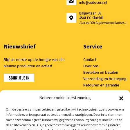
info@autocura.nl
Baljuwlaan 36
4541 EG Sluiskil
(Let op! Dit is geen bezoekadres.)
Nieuwsbrief
Service
Blijf als eerste op de hoogte van alle
Contact
nieuwe producten en acties!
Over ons
Bestellen en betalen
SCHRIJF JE IN
Verzending en bezorging
Retouren en garantie
Klachten
Beheer cookie toestemming
Veelgestelde vragen
Om de beste ervaringen te bieden, gebruiken wij technologieën zoals cookies om
informatie over je apparaat op te slaan en/of te raadplegen. Door in te stemmen
Shop
met deze technologieën kunnen wij gegevens zoals surfgedrag of unieke ID's op
deze site verwerken. Als je geen toestemming geeft of uw toestemming intrekt,
Mijn account