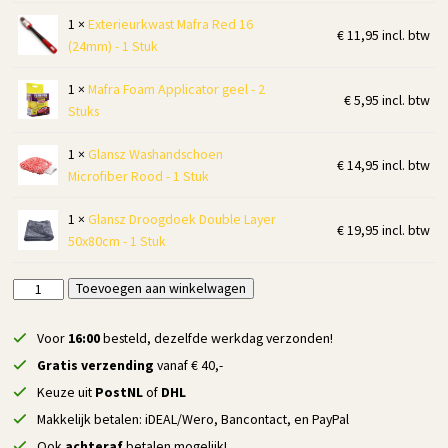
1 ×
Exterieurkwast Mafra Red 16
€
11,95
incl. btw
(24mm) - 1 Stuk
1 ×
Mafra Foam Applicator geel - 2
€
5,95
incl. btw
Stuks
1 ×
Glansz Washandschoen
€
14,95
incl. btw
Microfiber Rood - 1 Stuk
1 ×
Glansz Droogdoek Double Layer
€
19,95
incl. btw
50x80cm - 1 Stuk
AutoCura's
Toevoegen aan winkelwagen
Alternative:
Accessoirepakket
1
Voor
16:00
besteld, dezelfde werkdag verzonden!
Complete
Gratis verzending
vanaf € 40,-
aantal
Keuze uit
PostNL
of
DHL
Makkelijk betalen: iDEAL/Wero, Bancontact, en PayPal
Ook
achteraf
betalen mogelijk!