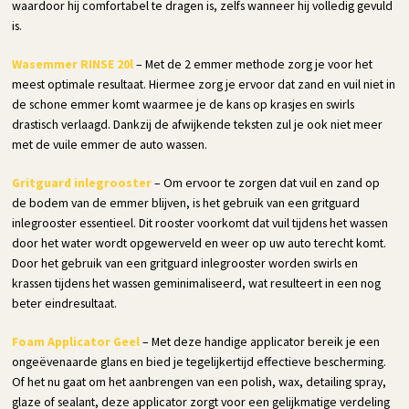
waardoor hij comfortabel te dragen is, zelfs wanneer hij volledig gevuld
is.
Wasemmer RINSE 20l
– Met de 2 emmer methode zorg je voor het
meest optimale resultaat. Hiermee zorg je ervoor dat zand en vuil niet in
de schone emmer komt waarmee je de kans op krasjes en swirls
drastisch verlaagd. Dankzij de afwijkende teksten zul je ook niet meer
met de vuile emmer de auto wassen.
Gritguard inlegrooster
– Om ervoor te zorgen dat vuil en zand op
de bodem van de emmer blijven, is het gebruik van een gritguard
inlegrooster essentieel. Dit rooster voorkomt dat vuil tijdens het wassen
door het water wordt opgewerveld en weer op uw auto terecht komt.
Door het gebruik van een gritguard inlegrooster worden swirls en
krassen tijdens het wassen geminimaliseerd, wat resulteert in een nog
beter eindresultaat.
Foam Applicator Geel
– Met deze handige applicator bereik je een
ongeëvenaarde glans en bied je tegelijkertijd effectieve bescherming.
Of het nu gaat om het aanbrengen van een polish, wax, detailing spray,
glaze of sealant, deze applicator zorgt voor een gelijkmatige verdeling