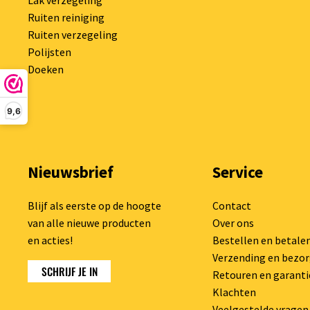
Lak verzegeling
Ruiten reiniging
Ruiten verzegeling
Polijsten
Doeken
9,6
Nieuwsbrief
Service
Blijf als eerste op de hoogte
Contact
van alle nieuwe producten
Over ons
en acties!
Bestellen en betale
Verzending en bezo
SCHRIJF JE IN
Retouren en garanti
Klachten
Veelgestelde vragen