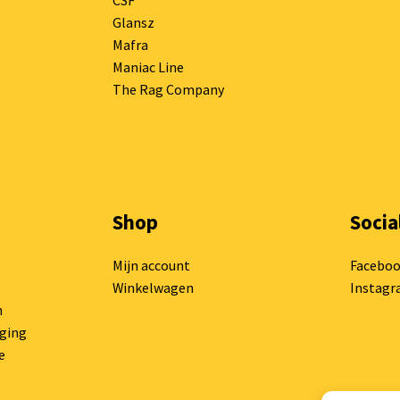
CSF
Glansz
Mafra
Maniac Line
The Rag Company
Shop
Socia
Mijn account
Facebo
Winkelwagen
Instag
n
rging
e