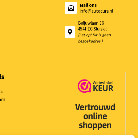
Mail ons
info@autocura.nl
Baljuwlaan 36
4541 EG Sluiskil
(Let op! Dit is geen
bezoekadres.)
ls
ok
ram