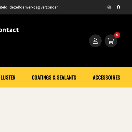
steld, dezelfde werkdag verzonden
ontact
0
LIJSTEN
COATINGS & SEALANTS
ACCESSOIRES