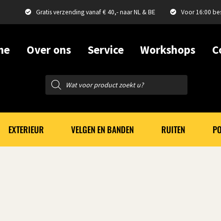
Gratis verzending vanaf € 40,- naar NL & BE
Voor 16:00 be
me
Over ons
Service
Workshops
C
Producten
zoeken
EXTERIEUR
VELGEN EN BANDEN
RUITEN
PO