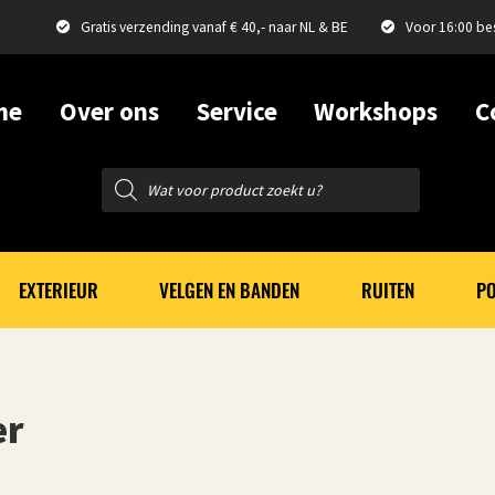
Gratis verzending vanaf € 40,- naar NL & BE
Voor 16:00 be
me
Over ons
Service
Workshops
C
Producten
zoeken
EXTERIEUR
VELGEN EN BANDEN
RUITEN
PO
er