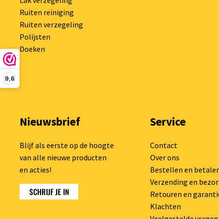
Lak verzegeling
Ruiten reiniging
Ruiten verzegeling
Polijsten
Doeken
9,6
Nieuwsbrief
Service
Blijf als eerste op de hoogte
Contact
van alle nieuwe producten
Over ons
en acties!
Bestellen en betale
Verzending en bezo
SCHRIJF JE IN
Retouren en garanti
Klachten
Veelgestelde vragen