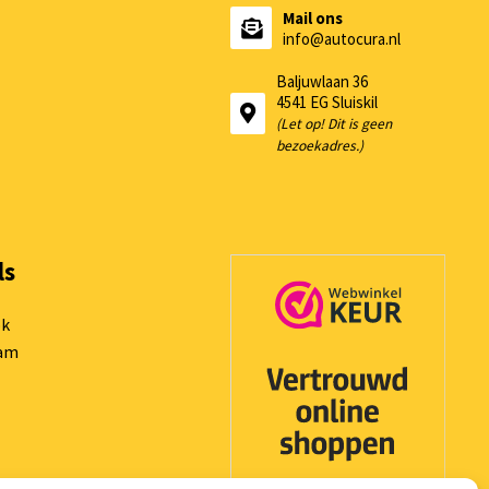
Mail ons
info@autocura.nl
Baljuwlaan 36
4541 EG Sluiskil
(Let op! Dit is geen
bezoekadres.)
ls
ok
ram