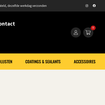
steld, dezelfde werkdag verzonden
ontact
0
LIJSTEN
COATINGS & SEALANTS
ACCESSOIRES