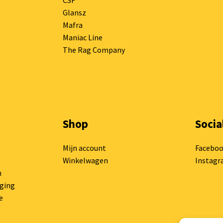
CSF
Glansz
Mafra
Maniac Line
The Rag Company
Shop
Socia
Mijn account
Facebo
Winkelwagen
Instag
n
rging
e