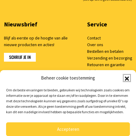
Nieuwsbrief
Service
Blijf als eerste op de hoogte van alle
Contact
nieuwe producten en acties!
Over ons
Bestellen en betalen
SCHRIJF JE IN
Verzending en bezorging
Retouren en garantie
Klachten
Beheer cookie toestemming
Veelgestelde vragen
Om de beste ervaringen te bieden, gebruiken wij technologieën zoals cookies om
informatie over je apparaat op te slaan en/of te raadplegen. Door in te stemmen
Shop
met deze technologieën kunnen wij gegevens zoals surfgedrag of unieke ID's op
deze site verwerken. Als je geen toestemming geeft of uw toestemming intrekt,
Mijn account
kan dit een nadelige invloed hebben op bepaalde functies en mogelijkheden.
Winkelwagen
Accepteren