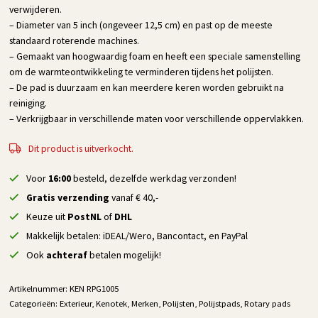
verwijderen.
– Diameter van 5 inch (ongeveer 12,5 cm) en past op de meeste
standaard roterende machines.
– Gemaakt van hoogwaardig foam en heeft een speciale samenstelling
om de warmteontwikkeling te verminderen tijdens het polijsten.
– De pad is duurzaam en kan meerdere keren worden gebruikt na
reiniging.
– Verkrijgbaar in verschillende maten voor verschillende oppervlakken.
Dit product is uitverkocht.
Voor
16:00
besteld, dezelfde werkdag verzonden!
Gratis verzending
vanaf € 40,-
Keuze uit
PostNL
of
DHL
Makkelijk betalen: iDEAL/Wero, Bancontact, en PayPal
Ook
achteraf
betalen mogelijk!
Artikelnummer:
KEN RPG1005
Categorieën:
Exterieur
,
Kenotek
,
Merken
,
Polijsten
,
Polijstpads
,
Rotary pads