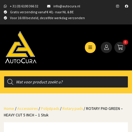
+ 31 (0) 6100 366 32
info@autocura.nl
Gratis verzending vanaf € 40,- naar NL & BE
Voor 16:00 besteld, dezelfde werkdag verzonden
0
Producten
zoeken
Home
/
Accessoires
/
Polijstpads
/
Rotary pads
/ ROTARY PAD GREEN –
HEAVY CUT 5 INCH – 1 Stuk