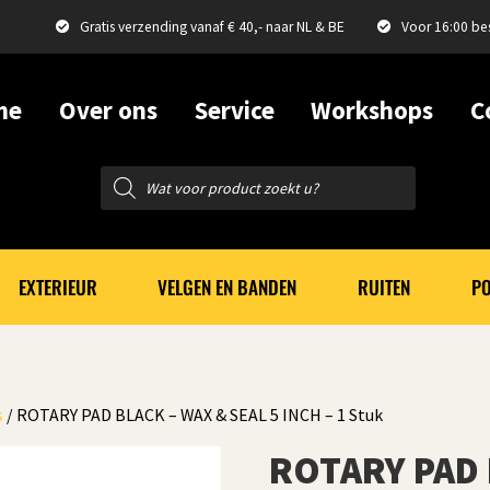
Gratis verzending vanaf € 40,- naar NL & BE
Voor 16:00 be
me
Over ons
Service
Workshops
C
Producten
zoeken
EXTERIEUR
VELGEN EN BANDEN
RUITEN
PO
s
/ ROTARY PAD BLACK – WAX & SEAL 5 INCH – 1 Stuk
ROTARY PAD 