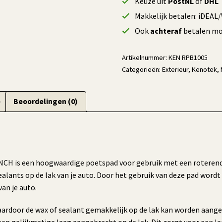
Keuze uit
PostNL
of
DHL
Makkelijk betalen: iDEAL
Ook
achteraf
betalen mog
Artikelnummer:
KEN RPB1005
Categorieën:
Exterieur
,
Kenotek
,
e
Beoordelingen (0)
H is een hoogwaardige poetspad voor gebruik met een roterende 
lants op de lak van je auto. Door het gebruik van deze pad wordt
an je auto.
aardoor de wax of sealant gemakkelijk op de lak kan worden aange