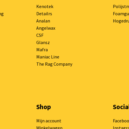
Kenotek
Polijst
ng
Detailrs
Foamgu
Analan
Hogedru
Angelwax
CSF
Glansz
Mafra
Maniac Line
The Rag Company
Shop
Socia
Mijn account
Facebo
Winkelwagen
Instag