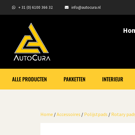
+ 31 (0) 6100 366 32
info@autocura.nl
Ho
ALLE PRODUCTEN
PAKKETTEN
INTERIEUR
Home
/
Accessoires
/
Polijstpads
/
Rotary pad