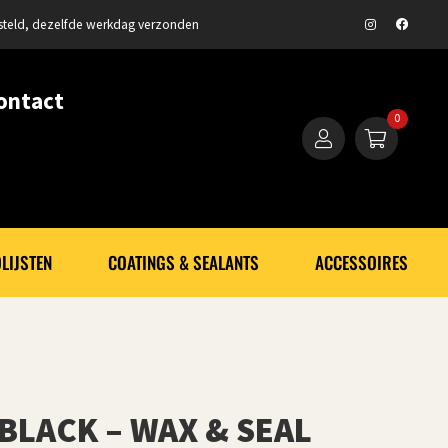
steld, dezelfde werkdag verzonden
ontact
0
LIJSTEN
COATINGS & SEALANTS
ACCESSOIRES
BLACK – WAX & SEAL