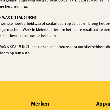
een gelijkmatige laag aangebracht op de lak. Dit zorgt voor een l
rige bescherming.
– WAX & SEAL 5 INCH?
ewenste hoeveelheid wax of sealant aan op de pad en breng het pr
olijstmachine. Werk in kleine secties om het beste resultaat te be
het beste resultaat te bereiken.
AX & SEAL 5 INCH een uitstekende keuze voor autoliefhebbers die
lants op hun auto.
Merken
Appa