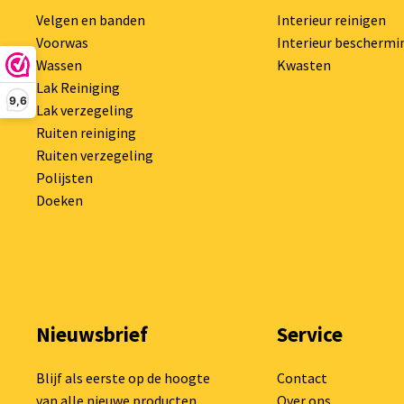
Velgen en banden
Interieur reinigen
Voorwas
Interieur beschermi
Wassen
Kwasten
Lak Reiniging
9,6
Lak verzegeling
Ruiten reiniging
Ruiten verzegeling
Polijsten
Doeken
Nieuwsbrief
Service
Blijf als eerste op de hoogte
Contact
van alle nieuwe producten
Over ons