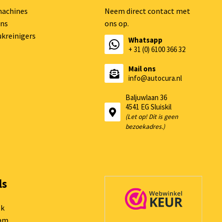
machines
Neem direct contact met
ns
ons op.
kreinigers
Whatsapp
+ 31 (0) 6100 366 32
Mail ons
info@autocura.nl
Baljuwlaan 36
4541 EG Sluiskil
(Let op! Dit is geen
bezoekadres.)
ls
ok
ram