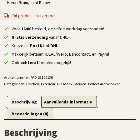
– Kleur: Bruin/Licht Blauw
Dit product is uitverkocht.
Voor
16:00
besteld, dezelfde werkdag verzonden!
Gratis verzending
vanaf € 40,-
Keuze uit
PostNL
of
DHL
Makkelijk betalen: iDEAL/Wero, Bancontact, en PayPal
Ook
achteraf
betalen mogelijk!
Artikelnummer:
PAD 21100136
Categorieën:
Doeken
,
Exterieur
,
Glasdoek
,
Merken
,
Perfect Autodoeken
Beschrijving
Aanvullende informatie
Beoordelingen (0)
Beschrijving