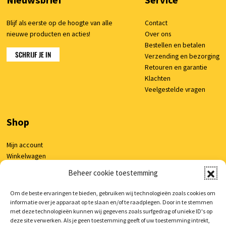
Nieuwsbrief
Service
Blijf als eerste op de hoogte van alle
Contact
nieuwe producten en acties!
Over ons
Bestellen en betalen
SCHRIJF JE IN
Verzending en bezorging
Retouren en garantie
Klachten
Veelgestelde vragen
Shop
Mijn account
Winkelwagen
Beheer cookie toestemming
Om de beste ervaringen te bieden, gebruiken wij technologieën zoals cookies om
© 2026 AutoCura
/
Privacy verklaring
/
Voorwaarden
/
Cookie beleid
informatie over je apparaat op te slaan en/of te raadplegen. Door in te stemmen
met deze technologieën kunnen wij gegevens zoals surfgedrag of unieke ID's op
/
Realisatie:
Searacon
deze site verwerken. Als je geen toestemming geeft of uw toestemming intrekt,