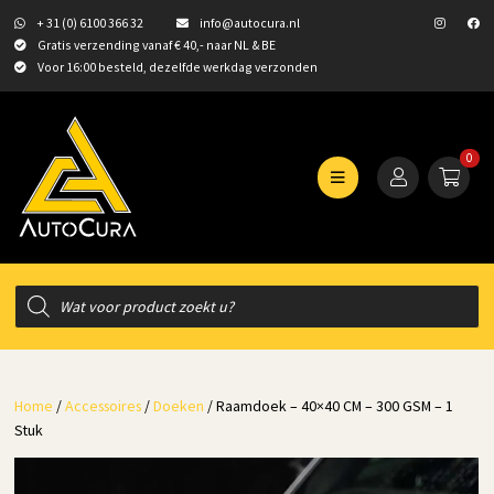
+ 31 (0) 6100 366 32
info@autocura.nl
Gratis verzending vanaf € 40,- naar NL & BE
Voor 16:00 besteld, dezelfde werkdag verzonden
0
Producten
zoeken
Home
/
Accessoires
/
Doeken
/ Raamdoek – 40×40 CM – 300 GSM – 1
Stuk