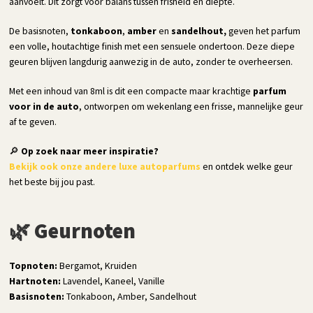
aanvoelt. Dit zorgt voor balans tussen frisheid en diepte.
De basisnoten,
tonkaboon
,
amber
en
sandelhout,
geven het parfum
een volle, houtachtige finish met een sensuele ondertoon. Deze diepe
geuren blijven langdurig aanwezig in de auto, zonder te overheersen.
Met een inhoud van 8ml is dit een compacte maar krachtige
parfum
voor in de auto
, ontworpen om wekenlang een frisse, mannelijke geur
af te geven.
🔎
Op zoek naar meer inspiratie?
Bekijk ook onze andere luxe autoparfums
en ontdek welke geur
het beste bij jou past.
🌿
Geurnoten
Topnoten:
Bergamot, Kruiden
Hartnoten:
Lavendel, Kaneel, Vanille
Basisnoten:
Tonkaboon, Amber, Sandelhout