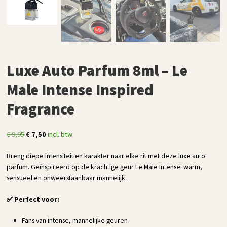
Luxe Auto Parfum 8ml – Le
Male Intense Inspired
Fragrance
Oorspronkelijke
Huidige
€
9,95
€
7,50
incl. btw
prijs
prijs
Breng diepe intensiteit en karakter naar elke rit met deze luxe auto
was:
is:
parfum. Geïnspireerd op de krachtige geur Le Male Intense: warm,
€ 9,95.
€ 7,50.
sensueel en onweerstaanbaar mannelijk.
✅ Perfect voor:
Fans van intense, mannelijke geuren