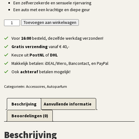
Een zelfverzekerde en sensuele rijervaring
Een auto met een krachtige en diepe geur
Luxe
Toevoegen aan winkelwagen
Alternative:
Auto
Parfum
Voor
16:00
besteld, dezelfde werkdag verzonden!
8ml
Gratis verzending
vanaf € 40,-
-
Keuze uit
PostNL
of
DHL
Le
Makkelijk betalen: iDEAL/Wero, Bancontact, en PayPal
Male
Intense
Ook
achteraf
betalen mogelijk!
Inspired
Fragrance
Categorieën:
Accessoires
,
Autoparfum
aantal
Beschrijving
Aanvullende informatie
Beoordelingen (0)
Beschrijving