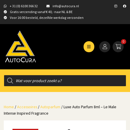
+ 31 (0) 6100 366 32
info@autocura.nl
Gratis verzending vanaf € 40,- naar NL & BE
Voor 16:00 besteld, dezelfde werkdag verzonden
0
Producten
zoeken
Home
/
Accessoires
/
Autoparfum
/ Luxe Auto Parfum 8ml – Le Male
Intense Inspired Fragrance