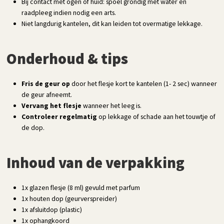
Bij contact met ogen of huid: spoel grondig met water en
raadpleeg indien nodig een arts.
Niet langdurig kantelen, dit kan leiden tot overmatige lekkage.
Onderhoud & tips
Fris de geur op
door het flesje kort te kantelen (1- 2 sec) wanneer
de geur afneemt.
Vervang het flesje
wanneer het leeg is.
Controleer regelmatig
op lekkage of schade aan het touwtje of
de dop.
Inhoud van de verpakking
1x glazen flesje (8 ml) gevuld met parfum
1x houten dop (geurverspreider)
1x afsluitdop (plastic)
1x ophangkoord