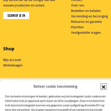
nieuwe producten en acties!
Over ons
Bestellen en betalen
SCHRIJF JE IN
Verzending en bezorging
Retouren en garantie
Klachten
Veelgestelde vragen
Shop
Mijn account
Winkelwagen
Beheer cookie toestemming
© 2026 AutoCura
/
Privacy verklaring
/
Voorwaarden
/
Cookie beleid
/
Realisatie:
Searacon
Om de beste ervaringen te bieden, gebruiken wij technologieën zoals cookies om
informatie over je apparaat op te slaan en/of te raadplegen. Door in te stemmen
met deze technologieën kunnen wij gegevens zoals surfgedrag of unieke ID's op
deze site verwerken. Als je geen toestemming geeft of uw toestemming intrekt,