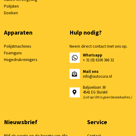
Polijsten
Doeken
Apparaten
Hulp nodig?
Polijstmachines
Neem direct contact met ons op.
Foamguns
Whatsapp
Hogedrukreinigers
+ 31 (0) 6100 366 32
Mail ons
info@autocura.nl
Baljuwlaan 36
4541 EG Sluiskil
(Let op! Dit is geen bezoekadres.)
Nieuwsbrief
Service
Blijf als eerste op de hoogte van alle
Contact