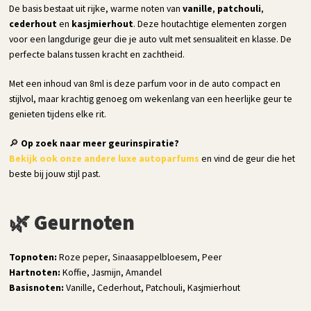
De basis bestaat uit rijke, warme noten van
vanille
,
patchouli
,
cederhout
en
kasjmierhout
. Deze houtachtige elementen zorgen
voor een langdurige geur die je auto vult met sensualiteit en klasse. De
perfecte balans tussen kracht en zachtheid.
Met een inhoud van 8ml is deze parfum voor in de auto compact en
stijlvol, maar krachtig genoeg om wekenlang van een heerlijke geur te
genieten tijdens elke rit.
🔎
Op zoek naar meer geurinspiratie?
Bekijk ook onze andere luxe autoparfums
en vind de geur die het
beste bij jouw stijl past.
🌿 Geurnoten
Topnoten:
Roze peper, Sinaasappelbloesem, Peer
Hartnoten:
Koffie, Jasmijn, Amandel
Basisnoten:
Vanille, Cederhout, Patchouli, Kasjmierhout