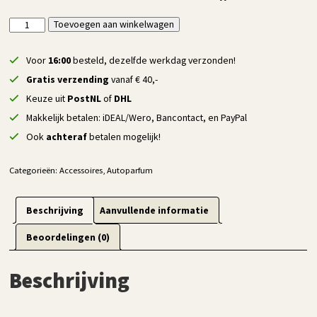
Luxe
Toevoegen aan winkelwagen
Alternative:
Auto
Parfum
Voor
16:00
besteld, dezelfde werkdag verzonden!
8ml
Gratis verzending
vanaf € 40,-
-
Keuze uit
PostNL
of
DHL
Black
Makkelijk betalen: iDEAL/Wero, Bancontact, en PayPal
Opium
Inspired
Ook
achteraf
betalen mogelijk!
Fragrance
aantal
Categorieën:
Accessoires
,
Autoparfum
Beschrijving
Aanvullende informatie
Beoordelingen (0)
Beschrijving