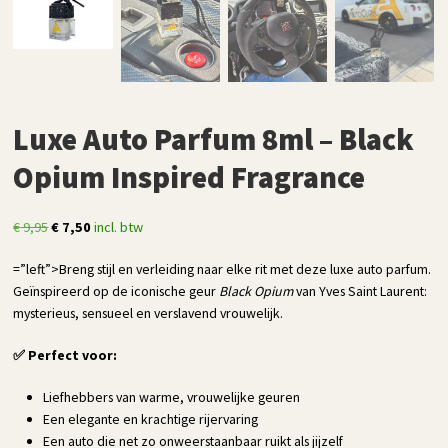
Luxe Auto Parfum 8ml – Black
Opium Inspired Fragrance
Oorspronkelijke
Huidige
€
9,95
€
7,50
incl. btw
prijs
prijs
=”left”>Breng stijl en verleiding naar elke rit met deze luxe auto parfum.
was:
is:
Geïnspireerd op de iconische geur
Black Opium
van Yves Saint Laurent:
€ 9,95.
€ 7,50.
mysterieus, sensueel en verslavend vrouwelijk.
✅ Perfect voor:
Liefhebbers van warme, vrouwelijke geuren
Een elegante en krachtige rijervaring
Een auto die net zo onweerstaanbaar ruikt als jijzelf