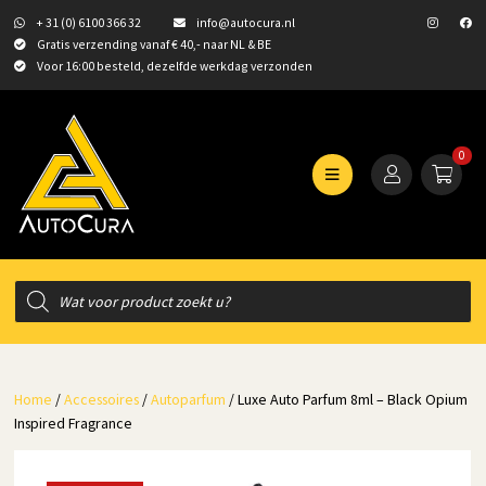
+ 31 (0) 6100 366 32
info@autocura.nl
Gratis verzending vanaf € 40,- naar NL & BE
Voor 16:00 besteld, dezelfde werkdag verzonden
0
Producten
zoeken
Home
/
Accessoires
/
Autoparfum
/ Luxe Auto Parfum 8ml – Black Opium
Inspired Fragrance