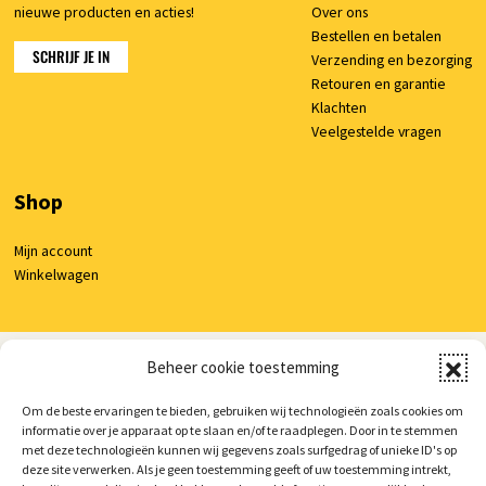
nieuwe producten en acties!
Over ons
Bestellen en betalen
SCHRIJF JE IN
Verzending en bezorging
Retouren en garantie
Klachten
Veelgestelde vragen
Shop
Mijn account
Winkelwagen
Beheer cookie toestemming
© 2026 AutoCura
/
Privacy verklaring
/
Voorwaarden
/
Cookie beleid
/
Realisatie:
Searacon
Om de beste ervaringen te bieden, gebruiken wij technologieën zoals cookies om
informatie over je apparaat op te slaan en/of te raadplegen. Door in te stemmen
met deze technologieën kunnen wij gegevens zoals surfgedrag of unieke ID's op
deze site verwerken. Als je geen toestemming geeft of uw toestemming intrekt,