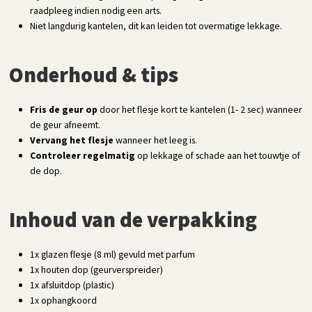
raadpleeg indien nodig een arts.
Niet langdurig kantelen, dit kan leiden tot overmatige lekkage.
Onderhoud & tips
Fris de geur op
door het flesje kort te kantelen (1- 2 sec) wanneer
de geur afneemt.
Vervang het flesje
wanneer het leeg is.
Controleer regelmatig
op lekkage of schade aan het touwtje of
de dop.
Inhoud van de verpakking
1x glazen flesje (8 ml) gevuld met parfum
1x houten dop (geurverspreider)
1x afsluitdop (plastic)
1x ophangkoord