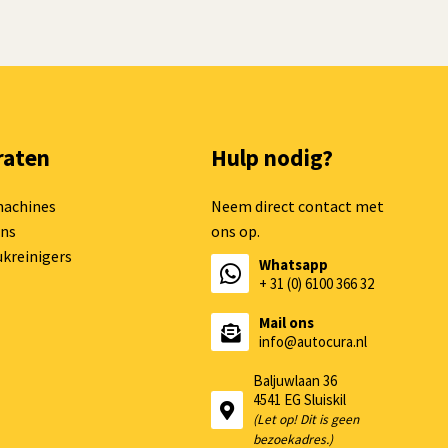
raten
Hulp nodig?
machines
Neem direct contact met
ns
ons op.
kreinigers
Whatsapp
+ 31 (0) 6100 366 32
Mail ons
info@autocura.nl
Baljuwlaan 36
4541 EG Sluiskil
(Let op! Dit is geen
bezoekadres.)