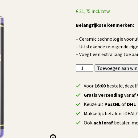
€
21,75
incl. btw
Belangrijkste kenmerken:
– Ceramic technologie voor 
– Uitstekende reinigende eig
– Voegt een extra laag toe aa
Enigma
Toevoegen aan wi
Shampoo
-
Voor
16:00
besteld, dezel
500
Gratis verzending
vanaf €
ml
Keuze uit
PostNL
of
DHL
aantal
Makkelijk betalen: iDEAL
Ook
achteraf
betalen mog