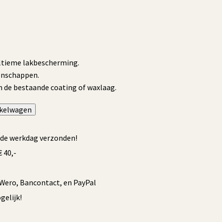
ultieme lakbescherming.
enschappen.
n de bestaande coating of waxlaag.
nkelwagen
Alternative:
fde werkdag verzonden!
 40,-
/Wero, Bancontact, en PayPal
elijk!