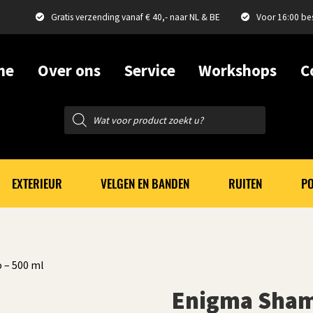
Gratis verzending vanaf € 40,- naar NL & BE
Voor 16:00 be
me
Over ons
Service
Workshops
C
Producten
zoeken
EXTERIEUR
VELGEN EN BANDEN
RUITEN
PO
 – 500 ml
Enigma Sham