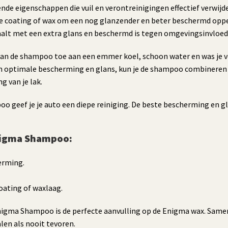
e eigenschappen die vuil en verontreinigingen effectief verwijder
 coating of wax om een nog glanzender en beter beschermd opperv
traalt met een extra glans en beschermd is tegen omgevingsinvloed
s van de shampoo toe aan een emmer koel, schoon water en was je 
een optimale bescherming en glans, kun je de shampoo combineren
 van je lak.
eef je je auto een diepe reiniging. De beste bescherming en glan
nigma Shampoo:
erming.
oating of waxlaag.
igma Shampoo is de perfecte aanvulling op de Enigma wax. Same
alen als nooit tevoren.