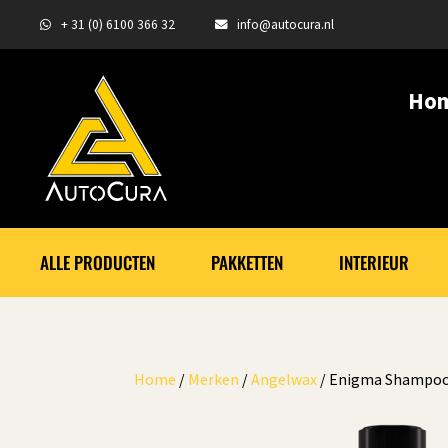
+ 31 (0) 6100 366 32
info@autocura.nl
Ho
ALLE PRODUCTEN
PAKKETTEN
INTERIEUR
Home
/
Merken
/
Angelwax
/ Enigma Shampoo