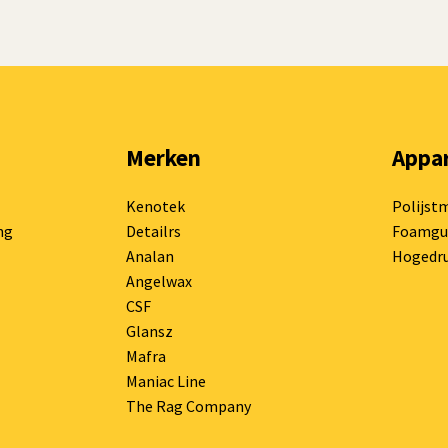
Merken
Appa
Kenotek
Polijst
ng
Detailrs
Foamgu
Analan
Hogedru
Angelwax
CSF
Glansz
Mafra
Maniac Line
The Rag Company