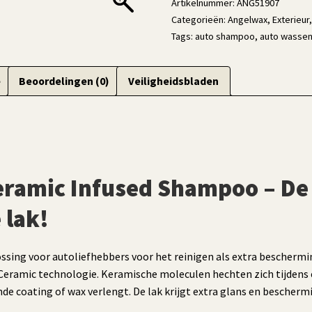
Artikelnummer:
ANG51907
Categorieën:
Angelwax
,
Exterieur
Tags:
auto shampoo
,
auto wasse
e
Beoordelingen (0)
Veiligheidsbladen
ramic Infused Shampoo – De
 lak!
ing voor autoliefhebbers voor het reinigen als extra beschermi
ramic technologie. Keramische moleculen hechten zich tijdens el
de coating of wax verlengt. De lak krijgt extra glans en bescherm