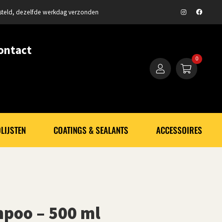
steld, dezelfde werkdag verzonden
ontact
0
LIJSTEN
COATINGS & SEALANTS
ACCESSOIRES
poo – 500 ml