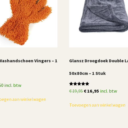
Washandschoen Vingers – 1
Glansz Droogdoek Double L
k
50x80cm – 1 Stuk
50
incl. btw
Gewaardeerd
Oorspronkelijke
Huidige
€
19,95
€
16,95
incl. btw
5.00
uit 5
prijs
prijs
oegen aan winkelwagen
Toevoegen aan winkelwagen
was:
is:
€ 19,95.
€ 16,95.