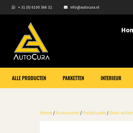
+ 31 (0) 6100 366 32
info@autocura.nl
Ho
ALLE PRODUCTEN
PAKKETTEN
INTERIEUR
Home
/
Accessoires
/
Polijstpads
/
Dual-actio