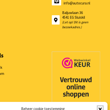
info@autocura.nl
Baljuwlaan 36
4541 EG Sluiskil
(Let op! Dit is geen
bezoekadres.)
ls
ok
ram
Beheer cookie toestemming