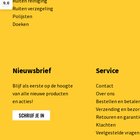
Ruiten reiniging
9,6
Ruiten verzegeling
Polijsten
Doeken
Nieuwsbrief
Service
Blijf als eerste op de hoogte
Contact
van alle nieuwe producten
Over ons
en acties!
Bestellen en betale
Verzending en bezo
SCHRIJF JE IN
Retouren en garanti
Klachten
Veelgestelde vragen