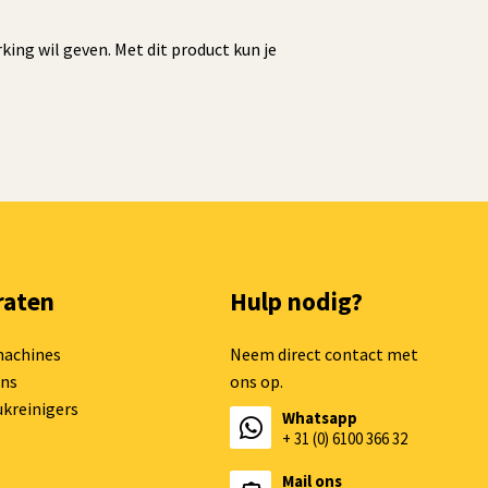
ng wil geven. Met dit product kun je
raten
Hulp nodig?
machines
Neem direct contact met
ns
ons op.
kreinigers
Whatsapp
+ 31 (0) 6100 366 32
Mail ons