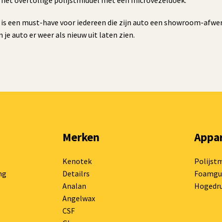
r het overtollige polijstmiddel met een microvezeldoek.
 een must-have voor iedereen die zijn auto een showroom-afwerki
je auto er weer als nieuw uit laten zien.
Merken
Appa
Kenotek
Polijst
ng
Detailrs
Foamgu
Analan
Hogedru
Angelwax
CSF