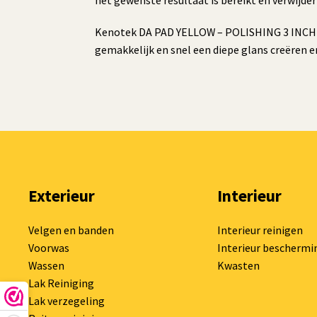
het gewenste resultaat is bereikt en verwijde
Kenotek DA PAD YELLOW – POLISHING 3 INCH is
gemakkelijk en snel een diepe glans creëren en 
Exterieur
Interieur
Velgen en banden
Interieur reinigen
Voorwas
Interieur beschermi
Wassen
Kwasten
Lak Reiniging
Lak verzegeling