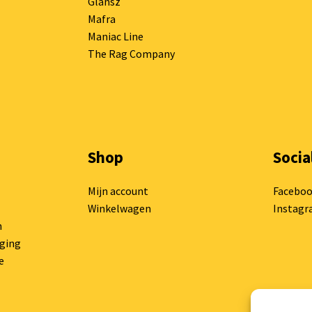
Glansz
Mafra
Maniac Line
The Rag Company
Shop
Socia
Mijn account
Facebo
Winkelwagen
Instag
n
rging
e