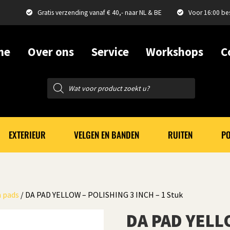
Gratis verzending vanaf € 40,- naar NL & BE
Voor 16:00 be
me
Over ons
Service
Workshops
C
Producten
zoeken
EXTERIEUR
VELGEN EN BANDEN
RUITEN
PO
n pads
/ DA PAD YELLOW – POLISHING 3 INCH – 1 Stuk
DA PAD YELL