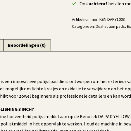
Ook
achteraf
betalen mog
Artikelnummer:
KEN DAPY1003
Categorieën:
Dual-action pads
,
Ex
e
Beoordelingen (0)
een innovatieve polijstpad die is ontworpen om het exterieur van 
et mogelijk om lichte krasjes en oxidatie te verwijderen en het o
ikt voor zowel beginners als professionele detailers en kan worde
OLISHING 3 INCH?
eine hoeveelheid polijstmiddel aan op de Kenotek DA PAD YELLOW e
et polijstmiddel in het oppervlak te werken. Houd de machine in be