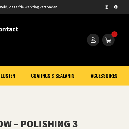
steld, dezelfde werkdag verzonden
ontact
0
LIJSTEN
COATINGS & SEALANTS
ACCESSOIRES
OW – POLISHING 3