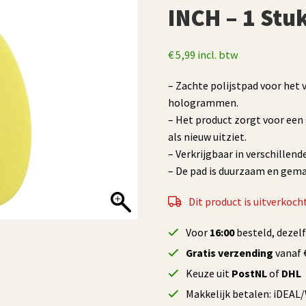
INCH – 1 Stu
€
5,99
incl. btw
– Zachte polijstpad voor het 
hologrammen.
– Het product zorgt voor een
als nieuw uitziet.
– Verkrijgbaar in verschillen
– De pad is duurzaam en gema
Dit product is uitverkocht
Voor
16:00
besteld, dezel
Gratis verzending
vanaf €
Keuze uit
PostNL
of
DHL
Makkelijk betalen: iDEAL