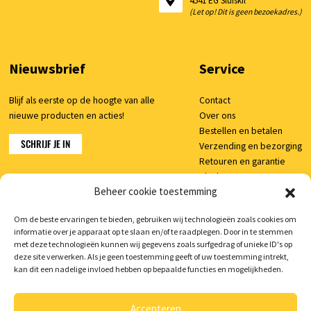
4541 EG Sluiskil
(Let op! Dit is geen bezoekadres.)
Nieuwsbrief
Service
Blijf als eerste op de hoogte van alle
Contact
nieuwe producten en acties!
Over ons
Bestellen en betalen
SCHRIJF JE IN
Verzending en bezorging
Retouren en garantie
Klachten
Beheer cookie toestemming
Veelgestelde vragen
Om de beste ervaringen te bieden, gebruiken wij technologieën zoals cookies om
informatie over je apparaat op te slaan en/of te raadplegen. Door in te stemmen
Shop
met deze technologieën kunnen wij gegevens zoals surfgedrag of unieke ID's op
deze site verwerken. Als je geen toestemming geeft of uw toestemming intrekt,
Mijn account
kan dit een nadelige invloed hebben op bepaalde functies en mogelijkheden.
Winkelwagen
Accepteren