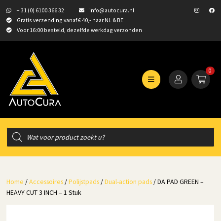
+ 31 (0) 6100 366 32
info@autocura.nl
Gratis verzending vanaf € 40,- naar NL & BE
Voor 16:00 besteld, dezelfde werkdag verzonden
0
Producten
zoeken
Home
/
Accessoires
/
Polijstpads
/
Dual-action pads
/ DA PAD GREEN –
HEAVY CUT 3 INCH – 1 Stuk