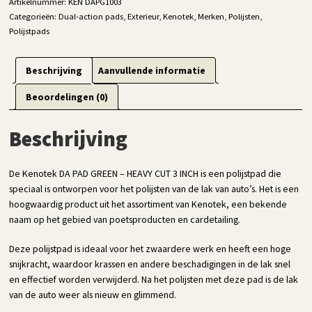
Artikelnummer:
KEN DAPG1003
Categorieën:
Dual-action pads
,
Exterieur
,
Kenotek
,
Merken
,
Polijsten
,
Polijstpads
Beschrijving
Aanvullende informatie
Beoordelingen (0)
Beschrijving
De Kenotek DA PAD GREEN – HEAVY CUT 3 INCH is een polijstpad die
speciaal is ontworpen voor het polijsten van de lak van auto’s. Het is een
hoogwaardig product uit het assortiment van Kenotek, een bekende
naam op het gebied van poetsproducten en cardetailing.
Deze polijstpad is ideaal voor het zwaardere werk en heeft een hoge
snijkracht, waardoor krassen en andere beschadigingen in de lak snel
en effectief worden verwijderd. Na het polijsten met deze pad is de lak
van de auto weer als nieuw en glimmend.