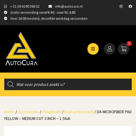
+ 31 (0) 6100 366 32
info@autocura.nl
Gratis verzending vanaf € 40,- naar NL & BE
Voor 16:00 besteld, dezelfde werkdag verzonden
0
Producten
zoeken
Home
/
Accessoires
/
Polijstpads
/
Dual-action pads
/ DA MICROFIBER PAD
YELLOW – MEDIUM CUT 3 INCH – 1 Stuk