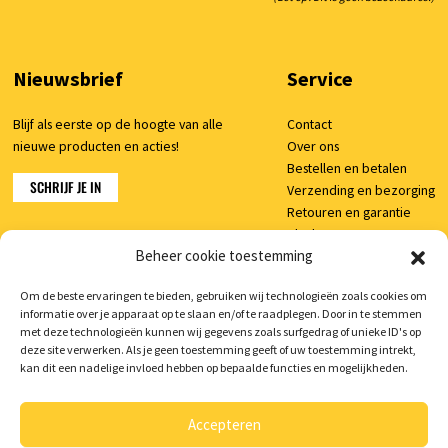
Nieuwsbrief
Service
Blijf als eerste op de hoogte van alle
Contact
nieuwe producten en acties!
Over ons
Bestellen en betalen
SCHRIJF JE IN
Verzending en bezorging
Retouren en garantie
Klachten
Beheer cookie toestemming
Veelgestelde vragen
Om de beste ervaringen te bieden, gebruiken wij technologieën zoals cookies om
informatie over je apparaat op te slaan en/of te raadplegen. Door in te stemmen
Shop
met deze technologieën kunnen wij gegevens zoals surfgedrag of unieke ID's op
deze site verwerken. Als je geen toestemming geeft of uw toestemming intrekt,
Mijn account
kan dit een nadelige invloed hebben op bepaalde functies en mogelijkheden.
Winkelwagen
Accepteren