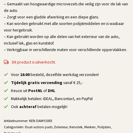
– Gemaakt van hoogwaardige microvezels die veilig zijn voor de lak van
de auto.
– Zorgt voor een gladde afwerking en een diepe glans.
– Kan worden gebruikt met alle soorten polijstmiddelen en is wasbaar
voor hergebruik.
– Kan gebruikt worden op alle delen van het exterieur van de auto,
inclusief lak, glas en kunststof.
– Verkrijgbaar in verschillende maten voor verschillende oppervlakken.
Dit product is uitverkocht.
Voor
16:00
besteld, dezelfde werkdag verzonden!
Tijdelijk gratis verzending
vanaf € 25,-
Keuze uit
PostNL
of
DHL
Makkelijk betalen: iDEAL, Bancontact, en PayPal
Ook
achteraf
betalen mogelijk!
Artikelnummer:
KEN DAMY1003
Categorieën:
Dual-action pads
,
Exterieur
,
Kenotek
,
Merken
,
Polijsten
,