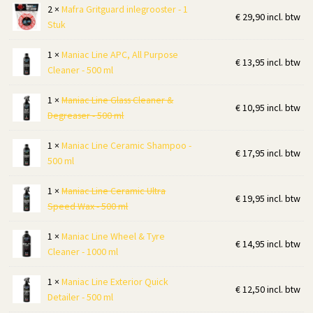
2 ×
Mafra Gritguard inlegrooster - 1
€
29,90
incl. btw
Stuk
1 ×
Maniac Line APC, All Purpose
€
13,95
incl. btw
Cleaner - 500 ml
1 ×
Maniac Line Glass Cleaner &
€
10,95
incl. btw
Degreaser - 500 ml
1 ×
Maniac Line Ceramic Shampoo -
€
17,95
incl. btw
500 ml
1 ×
Maniac Line Ceramic Ultra
€
19,95
incl. btw
Speed Wax - 500 ml
1 ×
Maniac Line Wheel & Tyre
€
14,95
incl. btw
Cleaner - 1000 ml
1 ×
Maniac Line Exterior Quick
€
12,50
incl. btw
Detailer - 500 ml