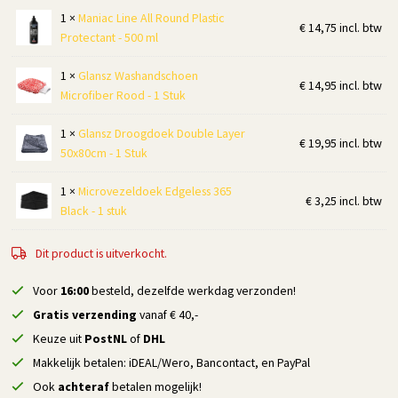
1 ×
Maniac Line All Round Plastic
€
14,75
incl. btw
Protectant - 500 ml
1 ×
Glansz Washandschoen
€
14,95
incl. btw
Microfiber Rood - 1 Stuk
1 ×
Glansz Droogdoek Double Layer
€
19,95
incl. btw
50x80cm - 1 Stuk
1 ×
Microvezeldoek Edgeless 365
€
3,25
incl. btw
Black - 1 stuk
Dit product is uitverkocht.
Voor
16:00
besteld, dezelfde werkdag verzonden!
Gratis verzending
vanaf € 40,-
Keuze uit
PostNL
of
DHL
Makkelijk betalen: iDEAL/Wero, Bancontact, en PayPal
Ook
achteraf
betalen mogelijk!