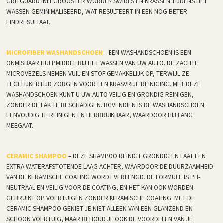
GRITGUARD INLEGROOSTER WORDEN SWIRLS EN KRASSEN TIJDENS HET
WASSEN GEMINIMALISEERD, WAT RESULTEERT IN EEN NOG BETER
EINDRESULTAAT.
MICROFIBER WASHANDSCHOEN
– EEN WASHANDSCHOEN IS EEN
ONMISBAAR HULPMIDDEL BIJ HET WASSEN VAN UW AUTO. DE ZACHTE
MICROVEZELS NEMEN VUIL EN STOF GEMAKKELIJK OP, TERWIJL ZE
TEGELIJKERTIJD ZORGEN VOOR EEN KRASVRIJE REINIGING. MET DEZE
WASHANDSCHOEN KUNT U UW AUTO VEILIG EN GRONDIG REINIGEN,
ZONDER DE LAK TE BESCHADIGEN. BOVENDIEN IS DE WASHANDSCHOEN
EENVOUDIG TE REINIGEN EN HERBRUIKBAAR, WAARDOOR HIJ LANG
MEEGAAT.
CERAMIC SHAMPOO
– DEZE SHAMPOO REINIGT GRONDIG EN LAAT EEN
EXTRA WATERAFSTOTENDE LAAG ACHTER, WAARDOOR DE DUURZAAMHEID
VAN DE KERAMISCHE COATING WORDT VERLENGD. DE FORMULE IS PH-
NEUTRAAL EN VEILIG VOOR DE COATING, EN HET KAN OOK WORDEN
GEBRUIKT OP VOERTUIGEN ZONDER KERAMISCHE COATING. MET DE
CERAMIC SHAMPOO GENIET JE NIET ALLEEN VAN EEN GLANZEND EN
SCHOON VOERTUIG, MAAR BEHOUD JE OOK DE VOORDELEN VAN JE