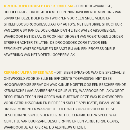
DROOGDOEK DOUBLE LAYER 1200 GSM
– EEN HOOGWAARDIGE,
DUBBELLAGIGE DROOGDOEK MET EEN INDRUKWEKKENDE AFMETING VAN
50×80 CM. DEZE DOEK IS ONTWORPEN VOOR EEN SNEL, VEILIG EN
STREEPLOOS DROOGRESULTAAT OP AUTO’S. MET EEN DIKKE STRUCTUUR
VAN 1200 GSM KAN DE DOEK MEER DAN 4 LITER WATER ABSORBEREN,
WAARDOOR HET IDEAAL IS VOOR HET DROGEN VAN VOERTUIGEN ZONDER
STREPEN ACHTER TE LATEN. DE DROOGDOEK ZORGT VOOR EEN
EFFICIËNTE WATEROPNAME EN DRAAGT BIJ AAN EEN PROFESSIONELE
AFWERKING VAN HET VOERTUIGOPPERVLAK.
CERAMIC ULTRA SPEED WAX
– DIT IS EEN SPRAY-ON WAX DIE SPECIAAL IS
ONTWIKKELD VOOR SNELLE EN EFFICIËNTE TOEPASSING. MET DEZE
HOOGWAARDIGE SPRAY-ON WAX KUN JE MOEITELOOS EEN BESCHERMENDE
KERAMISCHE LAAG AANBRENGEN OP JE AUTO, WAARDOOR DE LAK WORDT
BESCHERMD TEGEN INVLOEDEN VAN BUITENAF. DEZE WAX IS ONTWORPEN
VOOR GEBRUIKSGEMAK EN BIEDT EEN SNELLE APPLICATIE, IDEAAL VOOR
DRUKKE MOMENTEN WAAROP JE TOCH WILT ZORGEN VOOR DE BESTE
BESCHERMING VAN JE VOERTUIG. MET DE CERAMIC ULTRA SPEED WAX
GENIET JE VAN DUURZAME BESCHERMING EN EEN VERBETERDE GLANS,
WAARDOOR JE AUTO ER ALTIJD ALS NIEUW UITZIET.