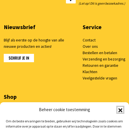
(Let op! Dit is geen bezoekadres.)
Nieuwsbrief
Service
Blijf als eerste op de hoogte van alle
Contact
nieuwe producten en acties!
Over ons
Bestellen en betalen
SCHRIJF JE IN
Verzending en bezorging
Retouren en garantie
Klachten
Veelgestelde vragen
Shop
Beheer cookie toestemming
Mijn account
Winkelwagen
Om de beste ervaringen te bieden, gebruiken wij technologieën zoals cookies om
informatie over je apparaat op te slaan en/of te raadplegen. Door in te stemmen