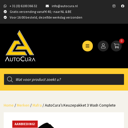
+ 31 (0) 6100 366 32
info@autocura.nl
Gratis verzending vanaf € 40,- naar NL & BE
Voor 16:00 besteld, dezelfde werkdag verzonden
0
Producten
zoeken
Home
/
Merken
/
Mafra
/ AutoCura’s Keuzepakket 3 Wash Complete
AANBIEDING!