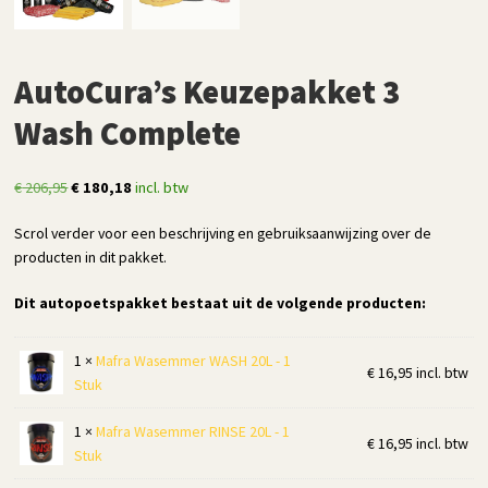
AutoCura’s Keuzepakket 3
Wash Complete
Oorspronkelijke
Huidige
€
206,95
€
180,18
incl. btw
prijs
prijs
Scrol verder voor een beschrijving en gebruiksaanwijzing over de
was:
is:
producten in dit pakket.
€ 206,95.
€ 180,18.
Dit autopoetspakket bestaat uit de volgende producten:
1 ×
Mafra Wasemmer WASH 20L - 1
€
16,95
incl. btw
Stuk
1 ×
Mafra Wasemmer RINSE 20L - 1
€
16,95
incl. btw
Stuk