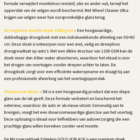
formule verwijdert moeiteloos remstof, olie en ander vuil, terwijl het
oppervlak van de velgen wordt beschermd. Met Wheel Cleaner Ultra
krijgen uw velgen weer hun oorspronkelijke glans terug.
Droogdoek double layer 1200 gsm
– Een hoogwaardige,
dubbellagige droogdoek met een indrukwekkende afmeting van 50×80
cm. Deze doek is ontworpen voor een snel, veilig en streeploos
droogresultaat op auto’s. Met een dikke structuur van 1200 GSM kan de
doek meer dan 4 liter water absorberen, waardoor het ideaal is voor
het drogen van voertuigen zonder strepen achter te laten. De
droogdoek zorgt voor een efficiënte wateropname en draagt bij aan
een professionele afwerking van het voertuigoppervlak.
Showroom Shine
– Dit is is een hoogwaardig product dat een diepe
glans aan de lak geeft. Deze formule verbetert en beschermt het
exterieur, waardoor de auto er als nieuw uitziet. Eenvoudig aan te
brengen, voegt het een showroomwaardige glans toe aan het voertuig.
Deze oplossing is ideaal voor liefhebbers van autoverzorging die een
prachtige glans willen bereiken zonder veel moeite.
De Microvezeldoek Edgeless GOLD of BLACK is een premium doek,