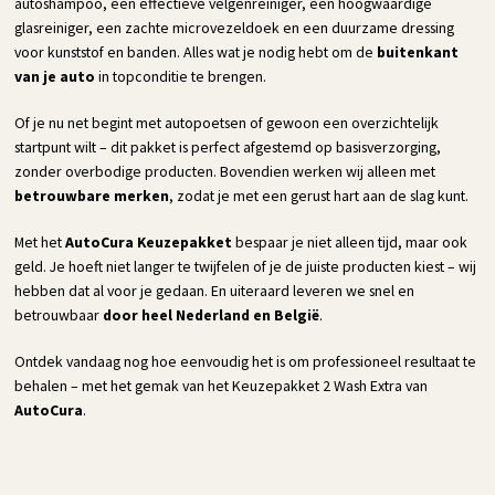
autoshampoo, een effectieve velgenreiniger, een hoogwaardige
glasreiniger, een zachte microvezeldoek en een duurzame dressing
voor kunststof en banden. Alles wat je nodig hebt om de
buitenkant
van je auto
in topconditie te brengen.
Of je nu net begint met autopoetsen of gewoon een overzichtelijk
startpunt wilt – dit pakket is perfect afgestemd op basisverzorging,
zonder overbodige producten. Bovendien werken wij alleen met
betrouwbare merken
, zodat je met een gerust hart aan de slag kunt.
Met het
AutoCura Keuzepakket
bespaar je niet alleen tijd, maar ook
geld. Je hoeft niet langer te twijfelen of je de juiste producten kiest – wij
hebben dat al voor je gedaan. En uiteraard leveren we snel en
betrouwbaar
door heel Nederland en België
.
Ontdek vandaag nog hoe eenvoudig het is om professioneel resultaat te
behalen – met het gemak van het Keuzepakket 2 Wash Extra van
AutoCura
.