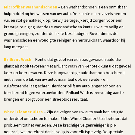
Microfiber Washandschoen
– Een washandschoen is een onmisbaar
hulpmiddel bij het wassen van uw auto. De zachte microvezels nemen
vuil en stof gemakkelijk op, terwijl ze tegelijkertijd zorgen voor een
krasvrije reiniging. Met deze washandschoen kunt u uw auto veilig en
grondig reinigen, zonder de lak te beschadigen. Bovendien is de
washandschoen eenvoudig te reinigen en herbruikbaar, waardoor hij
lang meegaat.
Brilliant Wash
– Kent u dat gevoel van een pas gewassen auto die
glanst als nooit tevoren? Met Brilliant Wash van Kenotek kunt u dat gevoel
keer op keer ervaren. Deze hoogwaardige autoshampoo beschermt
niet alleen de lak van uw auto, maar laat ook een water- en
vuilafstotende laag achter. Hierdoor blijft uw auto langer schoon en
beschermd tegen weersinvloeden. Brilliant Wash is eenvoudig aan te
brengen en zorgt voor een streeploos resultaat.
Wheel Cleaner Ultra
– Zijn de velgen van uw auto vaak het lastigste
onderdeel om schoon te maken? Met Wheel Cleaner Ultra behoort dat
probleem tot het verleden. Deze krachtige velgenreiniger is pH-
neutraal, wat betekent dat hij veilig is voor elk type velg. De speciale