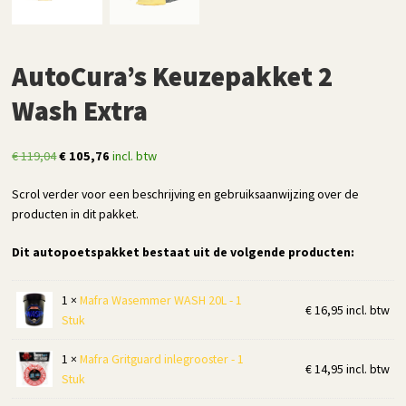
AutoCura’s Keuzepakket 2
Wash Extra
Oorspronkelijke
Huidige
€
119,04
€
105,76
incl. btw
prijs
prijs
Scrol verder voor een beschrijving en gebruiksaanwijzing over de
was:
is:
producten in dit pakket.
€ 119,04.
€ 105,76.
Dit autopoetspakket bestaat uit de volgende producten:
1 ×
Mafra Wasemmer WASH 20L - 1
€
16,95
incl. btw
Stuk
1 ×
Mafra Gritguard inlegrooster - 1
€
14,95
incl. btw
Stuk