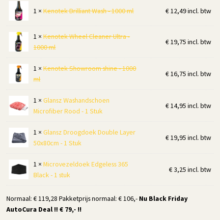
1 ×
Kenotek Brilliant Wash - 1000 ml
€
12,49
incl. btw
1 ×
Kenotek Wheel Cleaner Ultra -
€
19,75
incl. btw
1000 ml
1 ×
Kenotek Showroom shine - 1000
€
16,75
incl. btw
ml
1 ×
Glansz Washandschoen
€
14,95
incl. btw
Microfiber Rood - 1 Stuk
1 ×
Glansz Droogdoek Double Layer
€
19,95
incl. btw
50x80cm - 1 Stuk
1 ×
Microvezeldoek Edgeless 365
€
3,25
incl. btw
Black - 1 stuk
Normaal: € 119,28 Pakketprijs normaal: € 106,-
Nu Black Friday
AutoCura Deal !! € 79,- !!