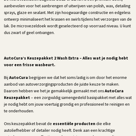
aanbevolen voor het aanbrengen of uitwrijven van polish, wax, detailing
sprays, glaze en sealant. Met zijn hoogwaardige constructie en edgeless
ontwerp minimaliseert het krassen en swirls tijdens het verzorgen van de
lak. De microvezeldoek wordt geselecteerd op voorraad niveau. U kunt
dus zwart of geel ontvangen.
AutoCura’s Keuzepakket 2 Wash Extra – Alles wat je nodig hebt
voor een frisse wasbeurt.
Bij
AutoCura
begrijpen we dat het soms lastig is om door het enorme
aanbod van autoverzorgingsproducten de juiste keuze te maken.
Daarom hebben we het je gemakkelijk gemaakt met ons
AutoCura
Keuzepakket
– een zorgvuldig samengesteld basispakket met alles wat
je nodig hebt om jouw voertuig grondig en professioneel te reinigen en
te onderhouden.
Ons keuzepakket bevat de
essentiële producten
die elke
autoliefhebber of detailer nodig heeft. Denk aan een krachtige