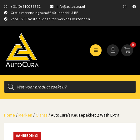
+ 31 (0) 6100 366 32
info@autocura.nl
Gratis verzending vanaf € 40,- naar NL & BE
Voor 16:00 besteld, dezelfde werkdag verzonden
0
Producten
zoeken
Home
/
Merken
/
Glansz
/ AutoCura’s Keuzepakket 2 Wash Extra
AANBIEDING!