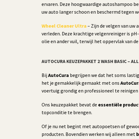
ervaren. Deze hoogwaardige autoshampoo besch
uw auto langer schoon en beschermd tegen wee
Wheel Cleaner Ultra
– Zijn de velgen van uw
verleden. Deze krachtige velgenreiniger is pH-
olie en ander vuil, terwijl het oppervlak van
AUTOCURA KEUZEPAKKET 2 WASH BASIC – AL
Bij
AutoCura
begrijpen we dat het soms lasti
het je gemakkelijk gemaakt met ons
AutoCur
voertuig grondig en professioneel te reinigen
Ons keuzepakket bevat de
essentiële produ
topconditie te brengen.
Of je nu net begint met autopoetsen of gewoo
producten. Bovendien werken wij alleen met
b