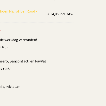
hoen Microfiber Rood -
€
14,95
incl. btw
.
fde werkdag verzonden!
 40,-
/Wero, Bancontact, en PayPal
elijk!
fra
,
Pakketten