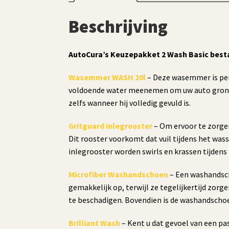
Beschrijving
AutoCura’s Keuzepakket 2 Wash Basic besta
Wasemmer WASH 20l
– Deze wasemmer is per
voldoende water meenemen om uw auto grondig 
zelfs wanneer hij volledig gevuld is.
Gritguard inlegrooster
– Om ervoor te zorgen
Dit rooster voorkomt dat vuil tijdens het wa
inlegrooster worden swirls en krassen tijdens
Microfiber Washandschoen
– Een washandsch
gemakkelijk op, terwijl ze tegelijkertijd zorg
te beschadigen. Bovendien is de washandschoe
Brilliant Wash
– Kent u dat gevoel van een pa