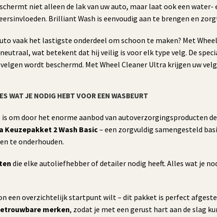
ermt niet alleen de lak van uw auto, maar laat ook een water- en 
rsinvloeden. Brilliant Wash is eenvoudig aan te brengen en zorgt
 auto vaak het lastigste onderdeel om schoon te maken? Met Whee
neutraal, wat betekent dat hij veilig is voor elk type velg. De spe
 de velgen wordt beschermd. Met Wheel Cleaner Ultra krijgen uw vel
LES WAT JE NODIG HEBT VOOR EEN WASBEURT
g is om door het enorme aanbod van autoverzorgingsproducten d
a Keuzepakket 2 Wash Basic
– een zorgvuldig samengesteld basi
 en te onderhouden.
cten
die elke autoliefhebber of detailer nodig heeft. Alles wat je 
n een overzichtelijk startpunt wilt – dit pakket is perfect afges
etrouwbare merken
, zodat je met een gerust hart aan de slag ku