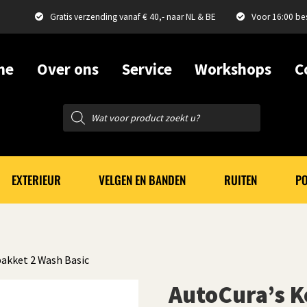
Gratis verzending vanaf € 40,- naar NL & BE
Voor 16:00 be
me
Over ons
Service
Workshops
C
Producten
zoeken
EXTERIEUR
VELGEN EN BANDEN
RUITEN
PO
pakket 2 Wash Basic
AutoCura’s 