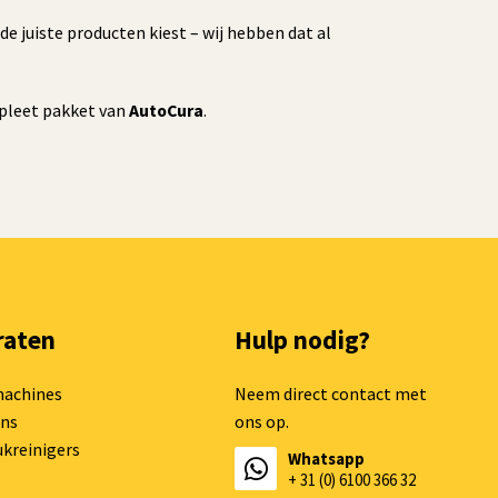
e de juiste producten kiest – wij hebben dat al
mpleet pakket van
AutoCura
.
raten
Hulp nodig?
machines
Neem direct contact met
ns
ons op.
kreinigers
Whatsapp
+ 31 (0) 6100 366 32