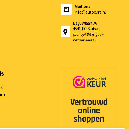
Mail ons
info@autocura.nl
Baljuwlaan 36
4541 EG Sluiskil
(Let op! Dit is geen
bezoekadres.)
ls
ok
ram