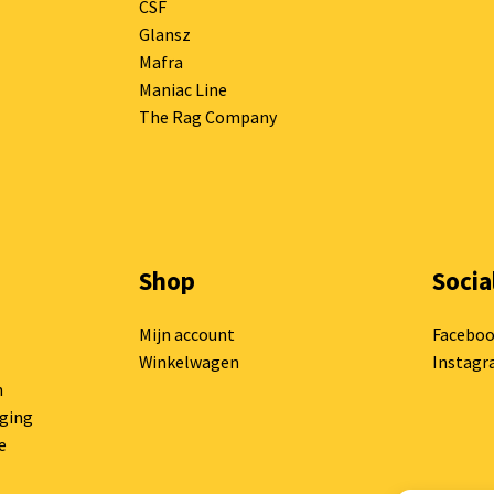
CSF
Glansz
Mafra
Maniac Line
The Rag Company
Shop
Socia
Mijn account
Facebo
Winkelwagen
Instag
n
rging
e