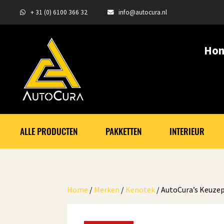
+ 31 (0) 6100 366 32
info@autocura.nl
Ho
ALLE PRODUCTEN
PAKKETTEN
INTERIEUR
Home
/
Merken
/
Kenotek
/ AutoCura’s Keuze