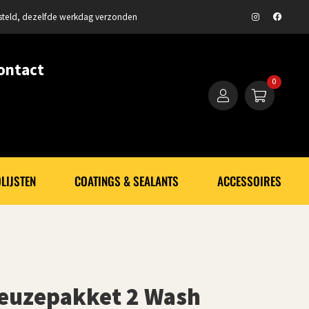
steld, dezelfde werkdag verzonden
ontact
0
LIJSTEN
COATINGS & SEALANTS
ACCESSOIRES
Keuzepakket 2 Wash