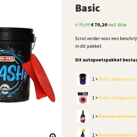
Basic
Oorspronkelijke
Huidige
€
79,09
€
70,20
incl. btw
prijs
prijs
Scrol verder voor een beschri
was:
is:
in dit pakket.
€ 79,09.
€ 70,20.
Dit autopoetspakket bestaa
1 ×
Mafra Wasemmer W
1 ×
Mafra Gritguard in
1 ×
Kenotek Brilliant
1 ×
Kenotek Wheel Cle