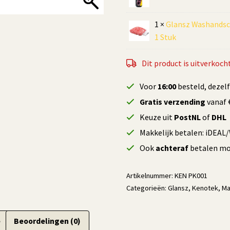
1 ×
Glansz Washandsc
1 Stuk
Dit product is uitverkocht
Voor
16:00
besteld, dezel
Gratis verzending
vanaf €
Keuze uit
PostNL
of
DHL
Makkelijk betalen: iDEAL
Ook
achteraf
betalen mog
Artikelnummer:
KEN PK001
Categorieën:
Glansz
,
Kenotek
,
Ma
e
Beoordelingen (0)