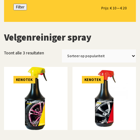
Filter
Min.
Max.
Prijs:
€ 10
—
€ 20
prijs
prijs
Velgenreiniger spray
Gesorteerd
Toont alle 3 resultaten
op
populariteit
KENOTEK
KENOTEK