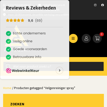
+ 31 (0) 6100 366 32
info@autocura.nl
Gratis verzending vanaf € 40,- naar NL & BE
Voor 16:00 besteld, dezelfde werkdag verzonden
0
Producten
zoeken
Home
/ Producten getagged “Velgenreiniger spray”
ZOEKEN