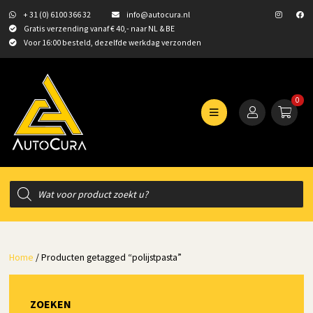
+ 31 (0) 6100 366 32
info@autocura.nl
Gratis verzending vanaf € 40,- naar NL & BE
Voor 16:00 besteld, dezelfde werkdag verzonden
0
Producten
zoeken
Home
/ Producten getagged “polijstpasta”
ZOEKEN