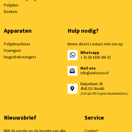
Polijsten
Doeken
Apparaten
Hulp nodig?
Polijstmachines
Neem direct contact met ons op.
Foamguns
Whatsapp
Hogedrukreinigers
+ 31 (0) 6100 366 32
Mail ons
info@autocura.nl
Baljuwlaan 36
4541 EG Sluiskil
(Let op! Dit is geen bezoekadres.)
Nieuwsbrief
Service
Blijf als eerste op de hoogte van alle
Contact