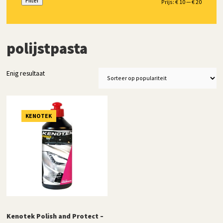
Filter
Min.
Max.
Prijs:
€ 10
—
€ 20
prijs
prijs
polijstpasta
Enig resultaat
KENOTEK
Kenotek Polish and Protect –