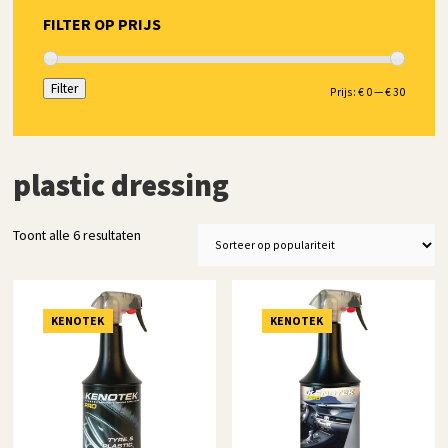
FILTER OP PRIJS
Filter
Min.
Max.
Prijs:
€ 0
—
€ 30
prijs
prijs
plastic dressing
Gesorteerd
Toont alle 6 resultaten
op
populariteit
KENOTEK
KENOTEK