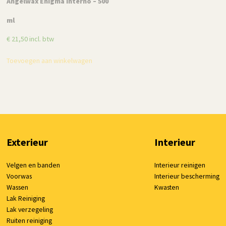
Angelwax Enigma Interno – 500
Bandendressing applicator
ml
borstel – 1 stuk
Oorspronkelijke
Huidige
€
21,50
incl. btw
€
5,95
€
5,00
incl. btw
prijs
prijs
Toevoegen aan winkelwagen
Toevoegen aan winkelwagen
was:
is:
€ 5,95.
€ 5,00.
Exterieur
Interieur
Velgen en banden
Interieur reinigen
Voorwas
Interieur bescherming
Wassen
Kwasten
Lak Reiniging
Lak verzegeling
Ruiten reiniging