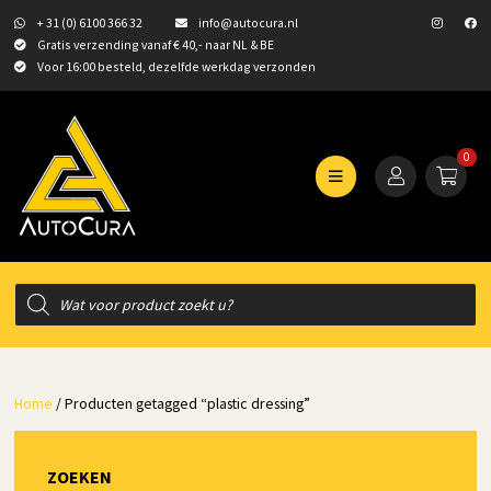
+ 31 (0) 6100 366 32
info@autocura.nl
Gratis verzending vanaf € 40,- naar NL & BE
Voor 16:00 besteld, dezelfde werkdag verzonden
0
Producten
zoeken
Home
/ Producten getagged “plastic dressing”
ZOEKEN