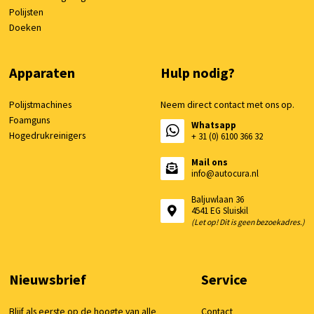
Polijsten
Doeken
Apparaten
Hulp nodig?
Polijstmachines
Neem direct contact met ons op.
Foamguns
Whatsapp
Hogedrukreinigers
+ 31 (0) 6100 366 32
Mail ons
info@autocura.nl
Baljuwlaan 36
4541 EG Sluiskil
(Let op! Dit is geen bezoekadres.)
Nieuwsbrief
Service
Blijf als eerste op de hoogte van alle
Contact