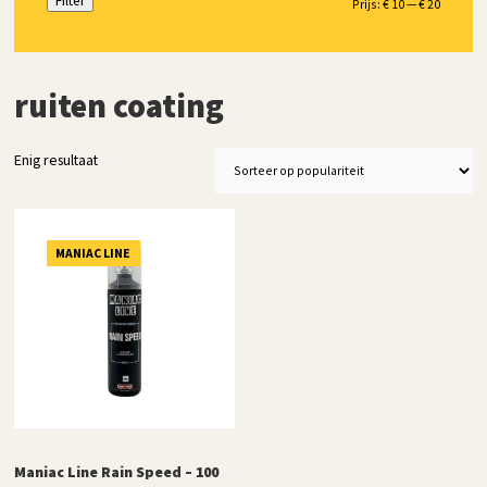
Filter
Min.
Max.
Prijs:
€ 10
—
€ 20
prijs
prijs
ruiten coating
Enig resultaat
MANIAC LINE
Maniac Line Rain Speed – 100