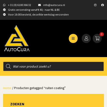
+ 31 (0) 6100 366 32
info@autocura.nl
Gratis verzending vanaf € 40,- naar NL & BE
Voor 16:00 besteld, dezelfde werkdag verzonden
0
Producten
zoeken
Home
/ Producten getagged “ruiten coating”
ZOEKEN