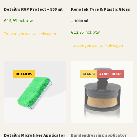
Detailrs RVP Protect – 500 ml
Kenotek Tyre & Plastic Gloss
€
19,95
incl. btw
– 1000 ml
€
12,75
incl. btw
Toevoegen aan winkelwagen
Toevoegen aan winkelwagen
DETAILRS
GLANSZ
AANBIEDING!
Detailrs Microfiber Applicator
Bandendressing applicator