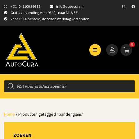
+ 31 (0) 6100 366 32
info@autocura.nl
Gratis verzending vanaf € 40,- naar NL & BE
Voor 16:00 besteld, dezelfde werkdag verzonden
0
Producten
zoeken
Home
/ Producten getagged “bandenglans”
ZOEKEN