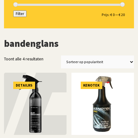
Filter
Min.
Max.
Prijs:
€ 0
—
€ 20
prijs
prijs
bandenglans
Gesorteerd
Toont alle 4 resultaten
op
populariteit
DETAILRS
KENOTEK