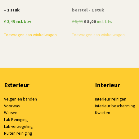
– 1 stuk
borstel – 1 stuk
Oorspronkelijke
Huidige
€
3,49
incl. btw
€
5,95
€
5,00
incl. btw
prijs
prijs
Toevoegen aan winkelwagen
Toevoegen aan winkelwagen
was:
is:
€ 5,95.
€ 5,00.
Exterieur
Interieur
Velgen en banden
Interieur reinigen
Voorwas
Interieur bescherming
Wassen
Kwasten
Lak Reiniging
Lak verzegeling
Ruiten reiniging