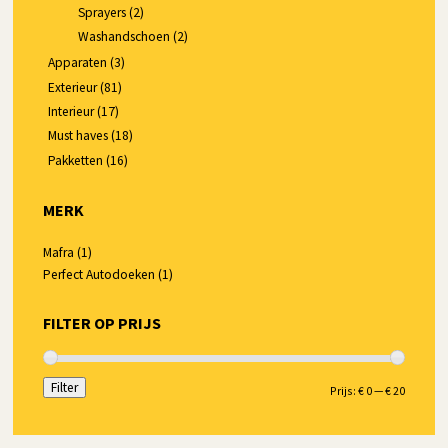
Sprayers
(2)
Washandschoen
(2)
Apparaten
(3)
Exterieur
(81)
Interieur
(17)
Must haves
(18)
Pakketten
(16)
MERK
Mafra
(1)
Perfect Autodoeken
(1)
FILTER OP PRIJS
Filter
Min.
Max.
Prijs:
€ 0
—
€ 20
prijs
prijs