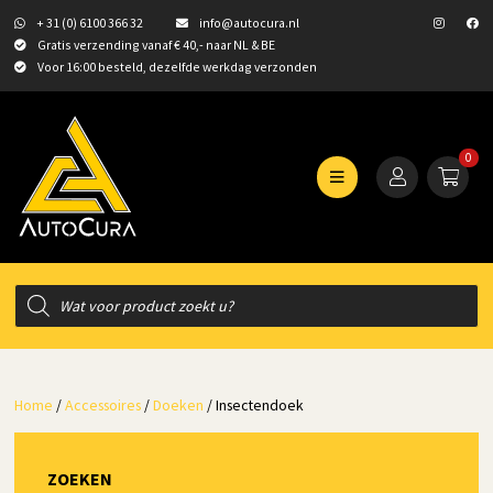
+ 31 (0) 6100 366 32
info@autocura.nl
Gratis verzending vanaf € 40,- naar NL & BE
Voor 16:00 besteld, dezelfde werkdag verzonden
0
Producten
zoeken
Home
/
Accessoires
/
Doeken
/ Insectendoek
ZOEKEN