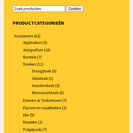
Zoeken
Zoeken
naar:
PRODUCTCATEGORIEËN
Accessoires
(62)
Applicators
(3)
Autoparfum
(10)
Borstels
(7)
Doeken
(11)
Droogdoek
(5)
Glasdoek
(1)
Insectendoek
(2)
Microvezeldoek
(6)
Emmers & Toebehoren
(7)
Flacons en maatbekers
(2)
Klei
(5)
Kwasten
(2)
Polijstpads
(7)