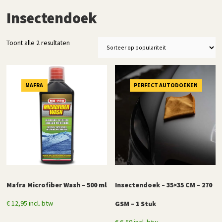
Insectendoek
Gesorteerd
Toont alle 2 resultaten
op
populariteit
MAFRA
PERFECT AUTODOEKEN
Mafra Microfiber Wash – 500 ml
Insectendoek – 35×35 CM – 270
€
12,95
incl. btw
GSM – 1 Stuk
€
6,50
incl. btw