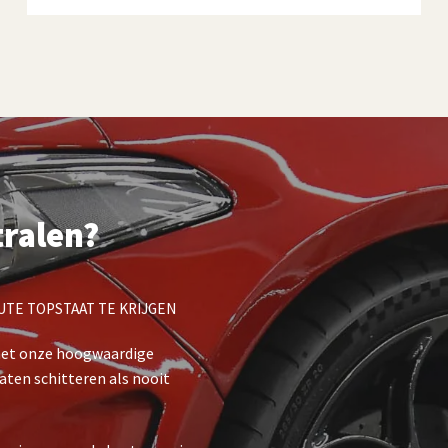
€ 32,95.
€ 24,95.
tralen?
UTE TOPSTAAT TE KRIJGEN
met onze hoogwaardige
aten schitteren als nooit