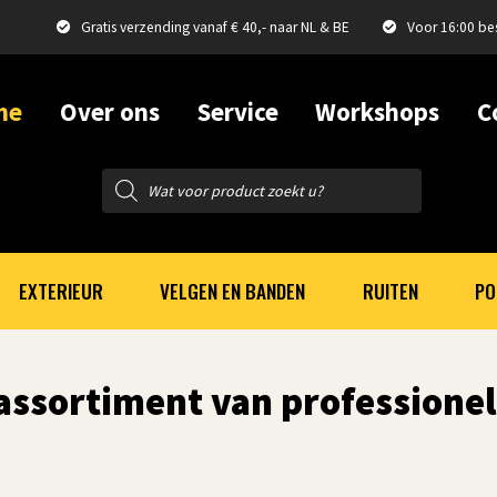
Gratis verzending vanaf € 40,- naar NL & BE
Voor 16:00 be
me
Over ons
Service
Workshops
C
Producten
zoeken
EXTERIEUR
VELGEN EN BANDEN
RUITEN
PO
 assortiment van professione