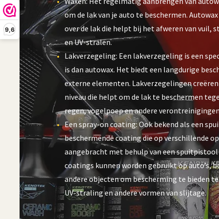
Waxen: Het regelmatig aanbrengen van autowa
om de lak van je auto te beschermen. Autowax
over de lak die helpt bij het afweren van vuil,
9,6
en UV-stralen.
Lakverzegeling: Een lakverzegeling is een spe
is dan autowax. Het biedt een langdurige bes
externe elementen. Lakverzegelingen creëren 
niveau die helpt om de lak te beschermen tege
regen, vogelpoep en andere verontreinigingen
Een spray-on coating: Ook bekend als een spui
beschermende coating die op verschillende o
aangebracht met behulp van een spuitpistool 
coatings kunnen worden gebruikt op auto’s, b
andere objecten om bescherming te bieden te
UV-straling en andere vormen van slijtage.