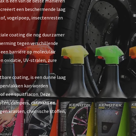
x is een van de beste manieren
 creëert een beschermende laag
 stof, vogelpoep, insectenresten
ciale coating die nog duurzamer
cherming tegen verschillende
een barrière op moleculair
n oxidatie, UV-stralen, zure
.
tbare coating, is een dunne laag
ppervlakken kan worden
of een spuitflacon. Deze
oten, campers, caravans en
gen krassen, chemische stoffen,