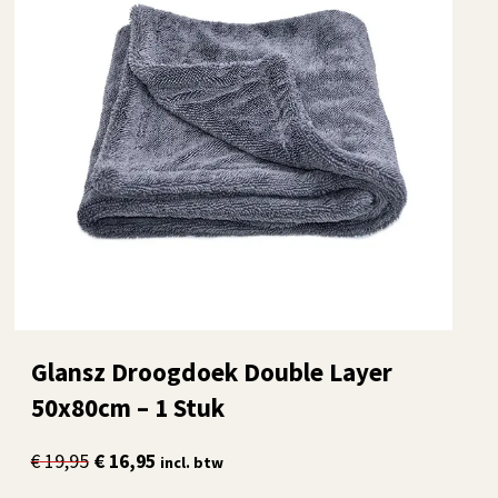
Glansz Droogdoek Double Layer
50x80cm – 1 Stuk
Oorspronkelijke
Huidige
€
19,95
€
16,95
incl. btw
prijs
prijs