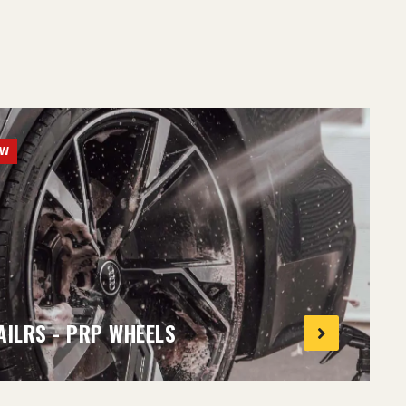
UW
AILRS - PRP WHEELS