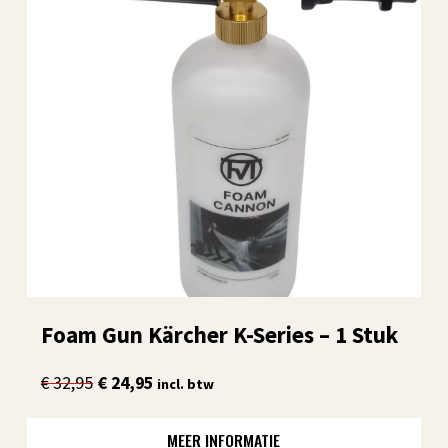
Foam Gun Kärcher K-Series – 1 Stuk
Oorspronkelijke
Huidige
€
32,95
€
24,95
incl. btw
prijs
prijs
was:
is:
MEER INFORMATIE