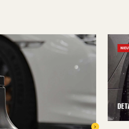
NIE
DET