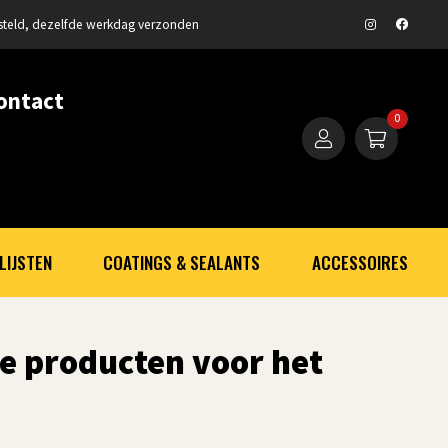
steld, dezelfde werkdag verzonden
ontact
0
LIJSTEN
COATINGS & SEALANTS
ACCESSOIRES
le producten voor het